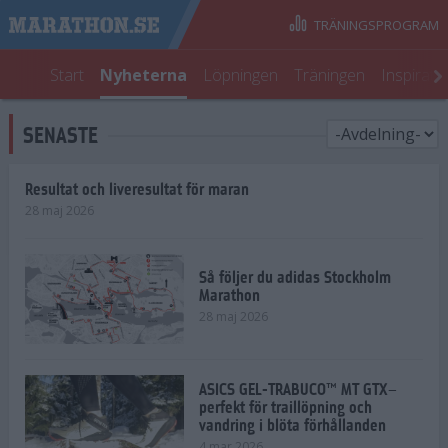
TRÄNINGSPROGRAM
Start
Nyheterna
Löpningen
Träningen
Inspirati
SENASTE
Resultat och liveresultat för maran
28 maj 2026
Så följer du adidas Stockholm
Marathon
28 maj 2026
ASICS GEL-TRABUCO™ MT GTX–
perfekt för traillöpning och
vandring i blöta förhållanden
4 mar 2026