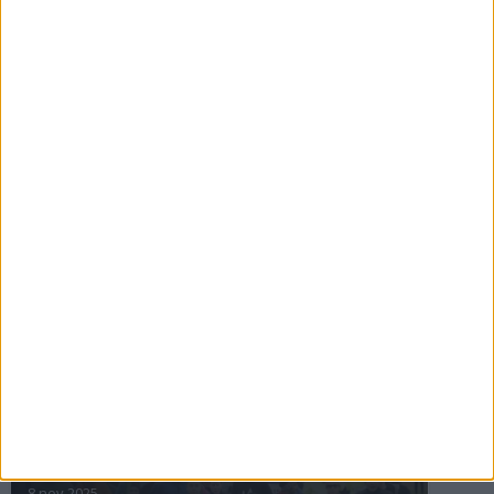
16 jul 2025
Bakslag för Almgren
11 jul 2025
Pihlströms tredje rekord
3 jul 2025
nästa ›
INTRESSANTA LOPP
Höstrusket • 8 november
8 nov 2025