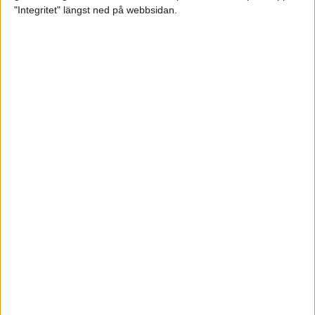
glädjeämnet för löparna i VM
"Integritet" längst ned på webbsidan.
23 sep 2025
Tufft väder för löparna i VM
11 sep 2025
Hanna Lindholm tog hem segern i
Tjejmilen 2025
6 sep 2025
Snabbaste segertiden på 12 år i
rekordstort adidas Stockholm
Halvmaraton
30 aug 2025