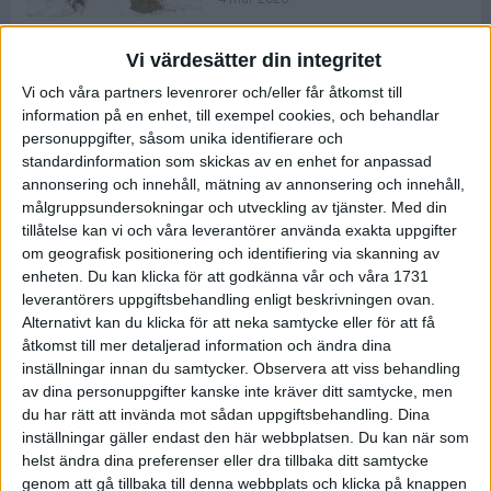
Vi värdesätter din integritet
ASICS NOVABLAST™ 5 – en mjuk
Vi och våra partners levenrorer och/eller får åtkomst till
och studsig mängdträningssko
information på en enhet, till exempel cookies, och behandlar
25 feb 2026
personuppgifter, såsom unika identifierare och
standardinformation som skickas av en enhet for anpassad
annonsering och innehåll, mätning av annonsering och innehåll,
ASICS GEL-KAYANO™ 32 – perfekt
målgruppsundersokningar och utveckling av tjänster.
Med din
för löparen som vill ha stabilitet
tillåtelse kan vi och våra leverantörer använda exakta uppgifter
och dämpning
om geografisk positionering och identifiering via skanning av
24 feb 2026
enheten. Du kan klicka för att godkänna vår och våra 1731
leverantörers uppgiftsbehandling enligt beskrivningen ovan.
Alternativt kan du klicka för att neka samtycke eller för att få
Sarah Lahti överlägsen vid
åtkomst till mer detaljerad information och ändra dina
terräng-SM
inställningar innan du samtycker.
Observera att viss behandling
20 okt 2025
av dina personuppgifter kanske inte kräver ditt samtycke, men
du har rätt att invända mot sådan uppgiftsbehandling. Dina
inställningar gäller endast den här webbplatsen. Du kan när som
helst ändra dina preferenser eller dra tillbaka ditt samtycke
Almgrens brons blev det stora
genom att gå tillbaka till denna webbplats och klicka på knappen