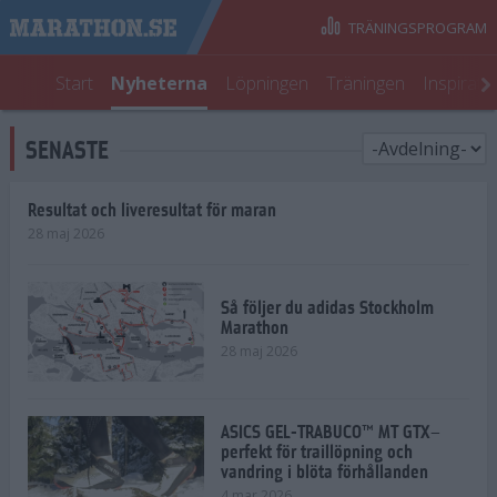
TRÄNINGSPROGRAM
Start
Nyheterna
Löpningen
Träningen
Inspirati
SENASTE
Resultat och liveresultat för maran
28 maj 2026
Så följer du adidas Stockholm
Marathon
28 maj 2026
ASICS GEL-TRABUCO™ MT GTX–
perfekt för traillöpning och
vandring i blöta förhållanden
4 mar 2026