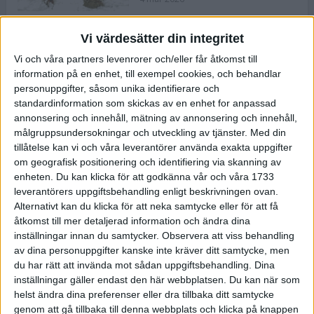
Vi värdesätter din integritet
ASICS NOVABLAST™ 5 – en mjuk
Vi och våra partners levenrorer och/eller får åtkomst till
och studsig mängdträningssko
information på en enhet, till exempel cookies, och behandlar
25 feb 2026
personuppgifter, såsom unika identifierare och
standardinformation som skickas av en enhet for anpassad
annonsering och innehåll, mätning av annonsering och innehåll,
ASICS GEL-KAYANO™ 32 – perfekt
målgruppsundersokningar och utveckling av tjänster.
Med din
för löparen som vill ha stabilitet
tillåtelse kan vi och våra leverantörer använda exakta uppgifter
och dämpning
om geografisk positionering och identifiering via skanning av
24 feb 2026
enheten. Du kan klicka för att godkänna vår och våra 1733
leverantörers uppgiftsbehandling enligt beskrivningen ovan.
Alternativt kan du klicka för att neka samtycke eller för att få
Sarah Lahti överlägsen vid
åtkomst till mer detaljerad information och ändra dina
terräng-SM
inställningar innan du samtycker.
Observera att viss behandling
20 okt 2025
av dina personuppgifter kanske inte kräver ditt samtycke, men
du har rätt att invända mot sådan uppgiftsbehandling. Dina
inställningar gäller endast den här webbplatsen. Du kan när som
helst ändra dina preferenser eller dra tillbaka ditt samtycke
Almgrens brons blev det stora
genom att gå tillbaka till denna webbplats och klicka på knappen