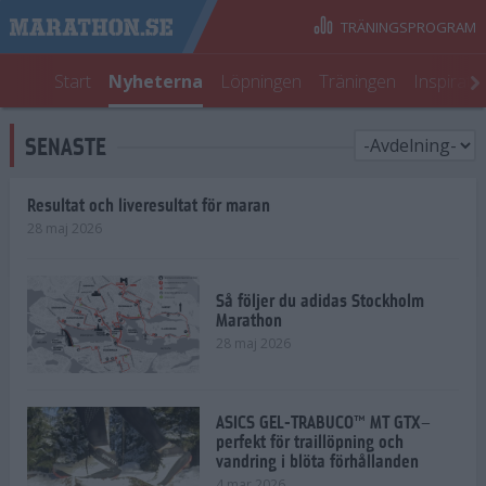
TRÄNINGSPROGRAM
Start
Nyheterna
Löpningen
Träningen
Inspirati
SENASTE
Resultat och liveresultat för maran
28 maj 2026
Så följer du adidas Stockholm
Marathon
28 maj 2026
ASICS GEL-TRABUCO™ MT GTX–
perfekt för traillöpning och
vandring i blöta förhållanden
4 mar 2026