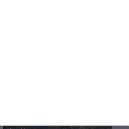
16 jul 2025
Bakslag för Almgren
11 jul 2025
Pihlströms tredje rekord
3 jul 2025
nästa ›
INTRESSANTA LOPP
Höstrusket • 8 november
8 nov 2025