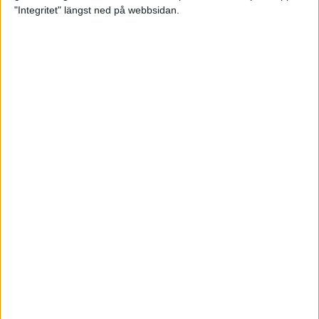
glädjeämnet för löparna i VM
"Integritet" längst ned på webbsidan.
23 sep 2025
Tufft väder för löparna i VM
11 sep 2025
Hanna Lindholm tog hem segern i
Tjejmilen 2025
6 sep 2025
Snabbaste segertiden på 12 år i
rekordstort adidas Stockholm
Halvmaraton
30 aug 2025