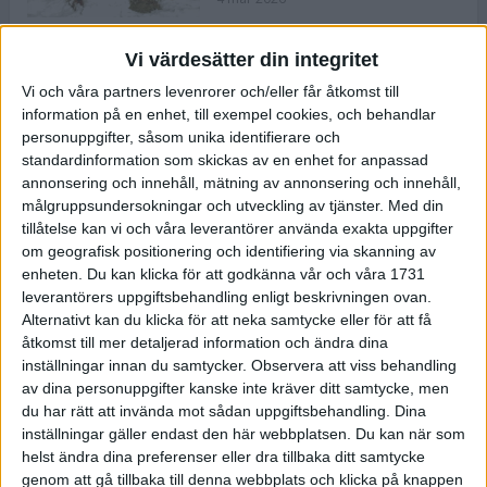
Vi värdesätter din integritet
ASICS NOVABLAST™ 5 – en mjuk
Vi och våra partners levenrorer och/eller får åtkomst till
och studsig mängdträningssko
information på en enhet, till exempel cookies, och behandlar
25 feb 2026
personuppgifter, såsom unika identifierare och
standardinformation som skickas av en enhet for anpassad
annonsering och innehåll, mätning av annonsering och innehåll,
ASICS GEL-KAYANO™ 32 – perfekt
målgruppsundersokningar och utveckling av tjänster.
Med din
för löparen som vill ha stabilitet
tillåtelse kan vi och våra leverantörer använda exakta uppgifter
och dämpning
om geografisk positionering och identifiering via skanning av
24 feb 2026
enheten. Du kan klicka för att godkänna vår och våra 1731
leverantörers uppgiftsbehandling enligt beskrivningen ovan.
Alternativt kan du klicka för att neka samtycke eller för att få
Sarah Lahti överlägsen vid
åtkomst till mer detaljerad information och ändra dina
terräng-SM
inställningar innan du samtycker.
Observera att viss behandling
20 okt 2025
av dina personuppgifter kanske inte kräver ditt samtycke, men
du har rätt att invända mot sådan uppgiftsbehandling. Dina
inställningar gäller endast den här webbplatsen. Du kan när som
helst ändra dina preferenser eller dra tillbaka ditt samtycke
Almgrens brons blev det stora
genom att gå tillbaka till denna webbplats och klicka på knappen