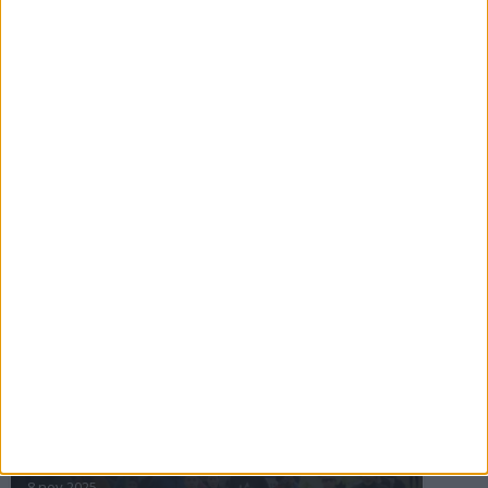
16 jul 2025
Bakslag för Almgren
11 jul 2025
Pihlströms tredje rekord
3 jul 2025
nästa ›
INTRESSANTA LOPP
Höstrusket • 8 november
8 nov 2025