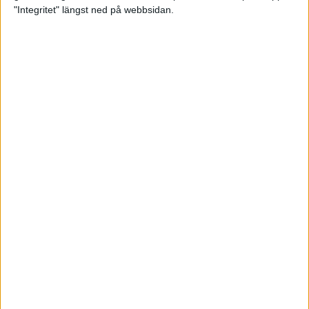
glädjeämnet för löparna i VM
"Integritet" längst ned på webbsidan.
23 sep 2025
Tufft väder för löparna i VM
11 sep 2025
Hanna Lindholm tog hem segern i
Tjejmilen 2025
6 sep 2025
Snabbaste segertiden på 12 år i
rekordstort adidas Stockholm
Halvmaraton
30 aug 2025