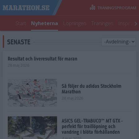
TRÄNINGSPROGRAM
Start
Nyheterna
Löpningen
Träningen
Inspirati
SENASTE
Resultat och liveresultat för maran
28 maj 2026
Så följer du adidas Stockholm
Marathon
28 maj 2026
ASICS GEL-TRABUCO™ MT GTX–
perfekt för traillöpning och
vandring i blöta förhållanden
4 mar 2026