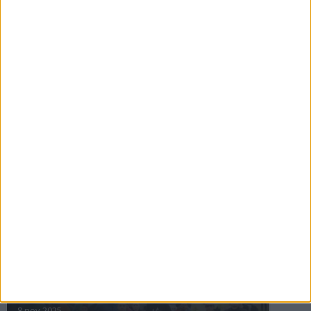
16 jul 2025
Bakslag för Almgren
11 jul 2025
Pihlströms tredje rekord
3 jul 2025
nästa ›
INTRESSANTA LOPP
Höstrusket • 8 november
8 nov 2025