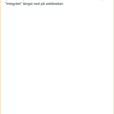
glädjeämnet för löparna i VM
"Integritet" längst ned på webbsidan.
23 sep 2025
Tufft väder för löparna i VM
11 sep 2025
Hanna Lindholm tog hem segern i
Tjejmilen 2025
6 sep 2025
Snabbaste segertiden på 12 år i
rekordstort adidas Stockholm
Halvmaraton
30 aug 2025