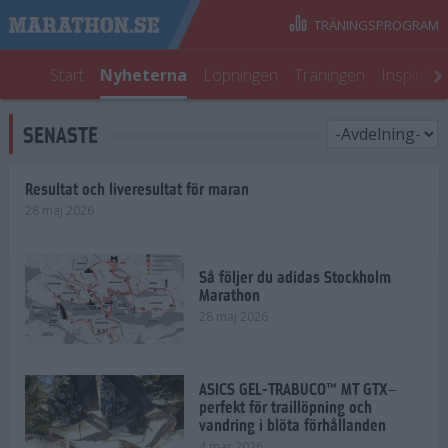
TRÄNINGSPROGRAM
Start
Nyheterna
Löpningen
Träningen
Inspirati
SENASTE
Resultat och liveresultat för maran
28 maj 2026
Så följer du adidas Stockholm
Marathon
28 maj 2026
ASICS GEL-TRABUCO™ MT GTX–
perfekt för traillöpning och
vandring i blöta förhållanden
4 mar 2026