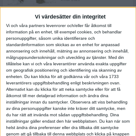
Vi värdesätter din integritet
ASICS NOVABLAST™ 5 – en mjuk
Vi och våra partners levenrorer och/eller får åtkomst till
och studsig mängdträningssko
information på en enhet, till exempel cookies, och behandlar
25 feb 2026
personuppgifter, såsom unika identifierare och
standardinformation som skickas av en enhet for anpassad
annonsering och innehåll, mätning av annonsering och innehåll,
ASICS GEL-KAYANO™ 32 – perfekt
målgruppsundersokningar och utveckling av tjänster.
Med din
för löparen som vill ha stabilitet
tillåtelse kan vi och våra leverantörer använda exakta uppgifter
och dämpning
om geografisk positionering och identifiering via skanning av
24 feb 2026
enheten. Du kan klicka för att godkänna vår och våra 1733
leverantörers uppgiftsbehandling enligt beskrivningen ovan.
Alternativt kan du klicka för att neka samtycke eller för att få
Sarah Lahti överlägsen vid
åtkomst till mer detaljerad information och ändra dina
terräng-SM
inställningar innan du samtycker.
Observera att viss behandling
20 okt 2025
av dina personuppgifter kanske inte kräver ditt samtycke, men
du har rätt att invända mot sådan uppgiftsbehandling. Dina
inställningar gäller endast den här webbplatsen. Du kan när som
helst ändra dina preferenser eller dra tillbaka ditt samtycke
Almgrens brons blev det stora
genom att gå tillbaka till denna webbplats och klicka på knappen