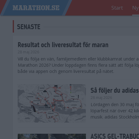
Start
Ny
SENASTE
Resultat och liveresultat för maran
28 maj 2026
​Vill du följa en vän, familjemedlem eller klubbkamrat under
Marathon 2026? Under loppdagen finns flera sätt att följa lö
både via appen och genom liveresultat på nätet.
Så följer du adid
28 maj 2026
Lördagen den 30 maj för
löparfest när över 42 ki
musik. adidas Stockholm
ASICS GEL-TRABUCO