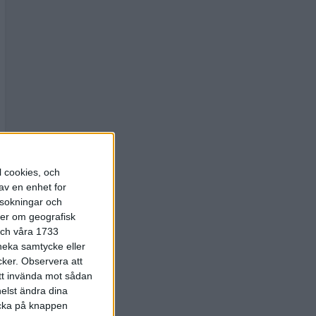
l cookies, och
av en enhet for
rsokningar och
ter om geografisk
 och våra 1733
 neka samtycke eller
cker.
Observera att
att invända mot sådan
elst ändra dina
licka på knappen