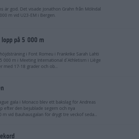
ns är god. Det visade Jonathon Grahn från Mölndal
 000 m vid U23-EM i Bergen.
a lopp på 5 000 m
höjdsträning i Font Romeu i Frankrike Sarah Lahti
 000 m i Meeting International d´Athletism i Liège
der med 17-18 grader och ob...
en
ue gala i Monaco blev ett bakslag för Andreas
opp efter den bejublade segern och nya
 m vid Bauhausgalan för drygt tre veckof seda...
rekord