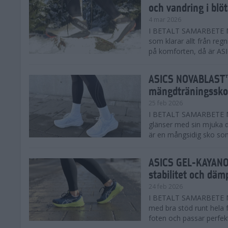
och vandring i blö
4 mar 2026
I BETALT SAMARBETE MED
som klarar allt från reg
på komforten, då är AS
ASICS NOVABLAST™
mängdträningssko
25 feb 2026
I BETALT SAMARBETE ME
glänser med sin mjuka
är en mångsidig sko som 
ASICS GEL-KAYANO™
stabilitet och däm
24 feb 2026
I BETALT SAMARBETE M
med bra stöd runt hela 
foten och passar perfekt