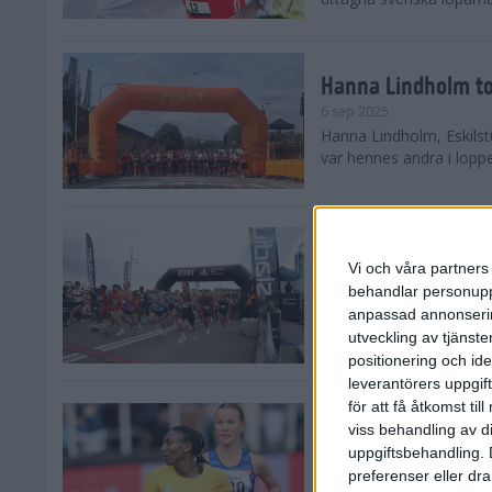
Hanna Lindholm to
6 sep 2025
Hanna Lindholm, Eskilstu
var hennes andra i lopp
Snabbaste segertid
Stockholm Halvma
Vi och våra partners 
30 aug 2025
behandlar personuppg
Ett slutsålt och rekord
anpassad annonserin
nästintill perfekt löparv
utveckling av tjänster
var 19,866 löpare anmäld
positionering och id
leverantörers uppgift
för att få åtkomst ti
Löparna viktiga n
viss behandling av d
26 aug 2025
uppgiftsbehandling. 
Den hundrade upplagan 
preferenser eller dra