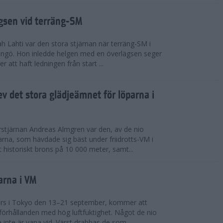
ägsen vid terräng-SM
h Lahti var den stora stjärnan när terräng-SM i
ingö. Hon inledde helgen med en överlägsen seger
 att haft ledningen från start ...
v det stora glädjeämnet för löparna i
stjärnan Andreas Almgren var den, av de nio
rna, som hävdade sig bäst under friidrotts-VM i
 historiskt brons på 10 000 meter, samt...
arna i VM
örs i Tokyo den 13–21 september, kommer att
förhållanden med hög luftfuktighet. Något de nio
inte är vana vid. Värst drabbas de som...