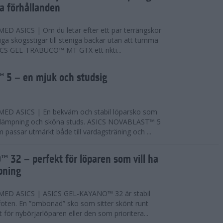
ta förhållanden
 ASICS | Om du letar efter ett par terrängskor
niga skogsstigar till steniga backar utan att tumma
ICS GEL-TRABUCO™ MT GTX ett rikti...
 5 – en mjuk och studsig
D ASICS | En bekväm och stabil löparsko som
 dämpning och sköna studs. ASICS NOVABLAST™ 5
passar utmärkt både till vardagsträning och ...
 32 – perfekt för löparen som vill ha
pning
ED ASICS | ASICS GEL-KAYANO™ 32 är stabil
foten. En ”ombonad” sko som sitter skönt runt
 för nybörjarlöparen eller den som prioritera...