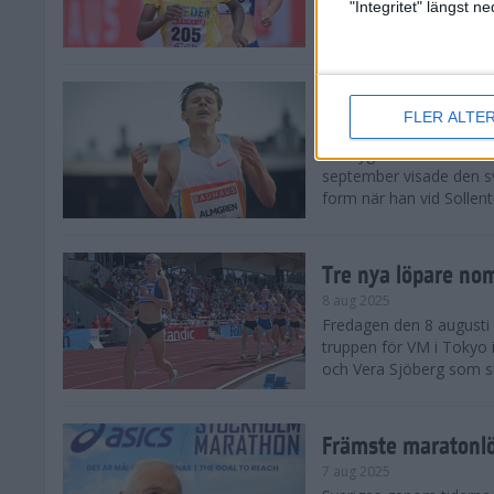
landskamp i friidrott, a
"Integritet" längst 
Stadion. Det blev svensk
Svenskt rekord nä
FLER ALTE
10 aug 2025
En dryg månad före frii
september visade den s
form när han vid Sollen
Tre nya löpare nom
8 aug 2025
Fredagen den 8 augusti n
truppen för VM i Tokyo 
och Vera Sjöberg som ska
Främste maratonl
7 aug 2025