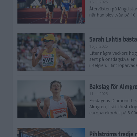
18 jul 2025
Återväxten på långdista
när han blev tvåa på 10
Sarah Lahtis bäst
16 jul 2025
Efter några veckors hög
sent på onsdagskvällen 5
i Belgien. I fint löparvä
Bakslag för Almgr
11 jul 2025
Fredagens Diamond Leag
Almgren, I sitt första l
europarekordet på 5 000
Pihlströms tredje 