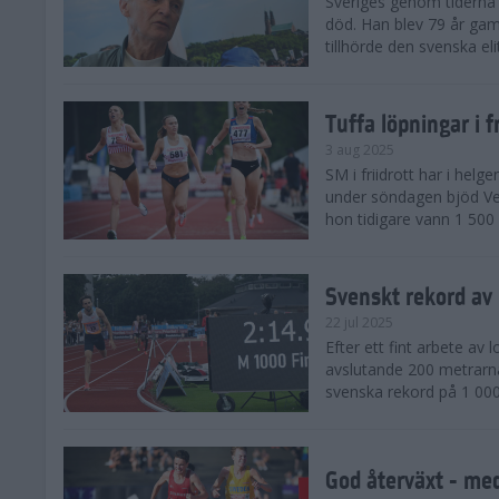
Sveriges genom tiderna 
död. Han blev 79 år gam
tillhörde den svenska eli
Tuffa löpningar i f
3 aug 2025
SM i friidrott har i helg
under söndagen bjöd Ver
hon tidigare vann 1 500 
Svenskt rekord av
22 jul 2025
Efter ett fint arbete av
avslutande 200 metrarna
svenska rekord på 1 000
God återväxt - med