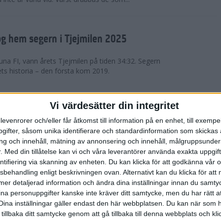
g hem segern i Tjejmilen 2025
na FI, vann årets Tjejmilen på tiden 34:32. Segern
ets historia – den första kom 2019.
en på 12 år i rekordstort adidas
Vi värdesätter din integritet
raton
levenrorer och/eller får åtkomst till information på en enhet, till exempe
ifter, såsom unika identifierare och standardinformation som skickas 
stort adidas Stockholm Halvmaraton avgjordes i
g och innehåll, mätning av annonsering och innehåll, målgruppsunde
äder. 18 grader, mulet och väldigt lite vind. Totalt
.
Med din tillåtelse kan vi och våra leverantörer använda exakta uppgif
a, varav 15,807 kom till sta...
entifiering via skanning av enheten. Du kan klicka för att godkänna vår
sbehandling enligt beskrivningen ovan. Alternativt kan du klicka för att
ll mer detaljerad information och ändra dina inställningar innan du samty
är Sverige vann Finnkampen
ina personuppgifter kanske inte kräver ditt samtycke, men du har rätt 
Dina inställningar gäller endast den här webbplatsen. Du kan när som h
av Finnkampen, världens äldsta och största
 tillbaka ditt samtycke genom att gå tillbaka till denna webbplats och k