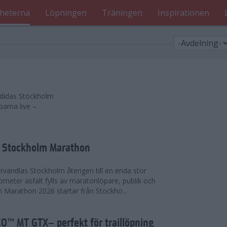
heterna
Löpningen
Träningen
Inspirationen
 adidas Stockholm
parna live –
as Stockholm Marathon
vandlas Stockholm återigen till en enda stor
lometer asfalt fylls av maratonlöpare, publik och
 Marathon 2026 startar från Stockho...
™ MT GTX– perfekt för traillöpning