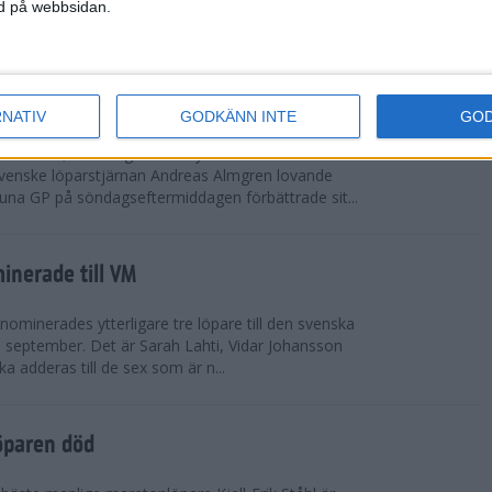
vgjordes inför fullsatta läktare på Stockholms
ned på webbsidan.
 seger i både dam- och herrkampen, delvi...
r Almgren testade VM-formen
RNATIV
GODKÄNN INTE
GO
drotts-VM, som avgörs i Tokyo den 13-21
venske löparstjärnan Andreas Almgren lovande
tuna GP på söndagseftermiddagen förbättrade sit...
inerade till VM
ominerades ytterligare tre löpare till den svenska
i september. Det är Sarah Lahti, Vidar Johansson
 adderas till de sex som är n...
öparen död