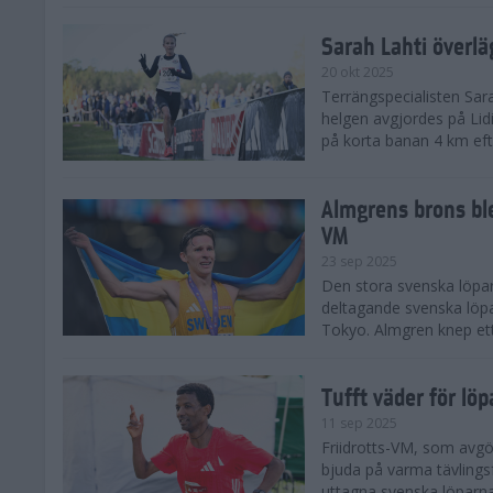
Sarah Lahti överl
20 okt 2025
Terrängspecialisten Sara
helgen avgjordes på Lid
på korta banan 4 km efter
Almgrens brons ble
VM
23 sep 2025
Den stora svenska löpar
deltagande svenska löpa
Tokyo. Almgren knep ett
Tufft väder för löp
11 sep 2025
Friidrotts-VM, som avg
bjuda på varma tävlings
uttagna svenska löparna 