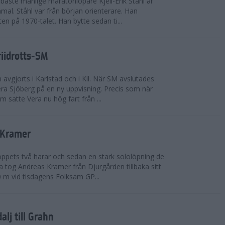
bäste manlige maratonlöpare Kjell-Erik Ståhl är
mal. Ståhl var från början orienterare. Han
ten på 1970-talet. Han bytte sedan ti...
riidrotts-SM
en avgjorts i Karlstad och i Kil. När SM avslutades
a Sjöberg på en ny uppvisning. Precis som när
m satte Vera nu hög fart från ...
 Kramer
 loppets två harar och sedan en stark sololöpning de
 tog Andreas Kramer från Djurgården tillbaka sitt
 m vid tisdagens Folksam GP...
alj till Grahn