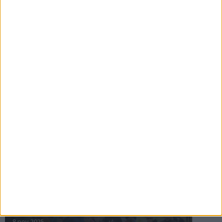
16 jul 2025
Bakslag för Almgren
11 jul 2025
Pihlströms tredje rekord
3 jul 2025
nästa ›
INTRESSANTA LOPP
Höstrusket • 8 november
8 nov 2025