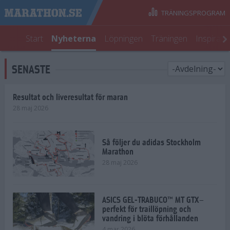
TRÄNINGSPROGRAM
Start
Nyheterna
Löpningen
Träningen
Inspirati
SENASTE
Resultat och liveresultat för maran
28 maj 2026
Så följer du adidas Stockholm
Marathon
28 maj 2026
ASICS GEL-TRABUCO™ MT GTX–
perfekt för traillöpning och
vandring i blöta förhållanden
4 mar 2026