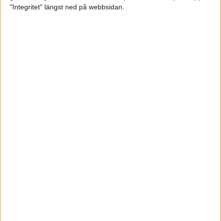
glädjeämnet för löparna i VM
"Integritet" längst ned på webbsidan.
23 sep 2025
Tufft väder för löparna i VM
11 sep 2025
Hanna Lindholm tog hem segern i
Tjejmilen 2025
6 sep 2025
Snabbaste segertiden på 12 år i
rekordstort adidas Stockholm
Halvmaraton
30 aug 2025