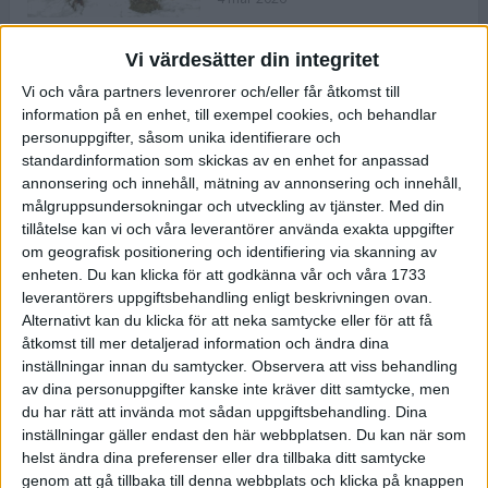
Vi värdesätter din integritet
ASICS NOVABLAST™ 5 – en mjuk
Vi och våra partners levenrorer och/eller får åtkomst till
och studsig mängdträningssko
information på en enhet, till exempel cookies, och behandlar
25 feb 2026
personuppgifter, såsom unika identifierare och
standardinformation som skickas av en enhet for anpassad
annonsering och innehåll, mätning av annonsering och innehåll,
ASICS GEL-KAYANO™ 32 – perfekt
målgruppsundersokningar och utveckling av tjänster.
Med din
för löparen som vill ha stabilitet
tillåtelse kan vi och våra leverantörer använda exakta uppgifter
och dämpning
om geografisk positionering och identifiering via skanning av
24 feb 2026
enheten. Du kan klicka för att godkänna vår och våra 1733
leverantörers uppgiftsbehandling enligt beskrivningen ovan.
Alternativt kan du klicka för att neka samtycke eller för att få
Sarah Lahti överlägsen vid
åtkomst till mer detaljerad information och ändra dina
terräng-SM
inställningar innan du samtycker.
Observera att viss behandling
20 okt 2025
av dina personuppgifter kanske inte kräver ditt samtycke, men
du har rätt att invända mot sådan uppgiftsbehandling. Dina
inställningar gäller endast den här webbplatsen. Du kan när som
helst ändra dina preferenser eller dra tillbaka ditt samtycke
Almgrens brons blev det stora
genom att gå tillbaka till denna webbplats och klicka på knappen