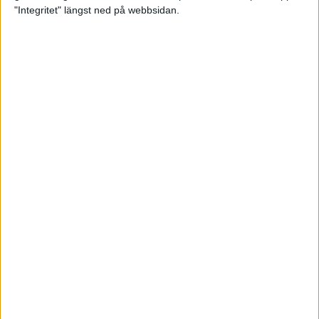
glädjeämnet för löparna i VM
"Integritet" längst ned på webbsidan.
23 sep 2025
Tufft väder för löparna i VM
11 sep 2025
Hanna Lindholm tog hem segern i
Tjejmilen 2025
6 sep 2025
Snabbaste segertiden på 12 år i
rekordstort adidas Stockholm
Halvmaraton
30 aug 2025