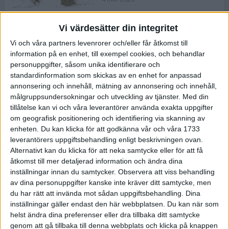
Vi värdesätter din integritet
ASICS NOVABLAST™ 5 – en mjuk
Vi och våra partners levenrorer och/eller får åtkomst till
och studsig mängdträningssko
information på en enhet, till exempel cookies, och behandlar
25 feb 2026
personuppgifter, såsom unika identifierare och
standardinformation som skickas av en enhet for anpassad
annonsering och innehåll, mätning av annonsering och innehåll,
ASICS GEL-KAYANO™ 32 – perfekt
målgruppsundersokningar och utveckling av tjänster.
Med din
för löparen som vill ha stabilitet
tillåtelse kan vi och våra leverantörer använda exakta uppgifter
och dämpning
om geografisk positionering och identifiering via skanning av
24 feb 2026
enheten. Du kan klicka för att godkänna vår och våra 1733
leverantörers uppgiftsbehandling enligt beskrivningen ovan.
Alternativt kan du klicka för att neka samtycke eller för att få
Sarah Lahti överlägsen vid
åtkomst till mer detaljerad information och ändra dina
terräng-SM
inställningar innan du samtycker.
Observera att viss behandling
20 okt 2025
av dina personuppgifter kanske inte kräver ditt samtycke, men
du har rätt att invända mot sådan uppgiftsbehandling. Dina
inställningar gäller endast den här webbplatsen. Du kan när som
helst ändra dina preferenser eller dra tillbaka ditt samtycke
Almgrens brons blev det stora
genom att gå tillbaka till denna webbplats och klicka på knappen