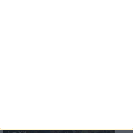
16 jul 2025
Bakslag för Almgren
11 jul 2025
Pihlströms tredje rekord
3 jul 2025
nästa ›
INTRESSANTA LOPP
Höstrusket • 8 november
8 nov 2025