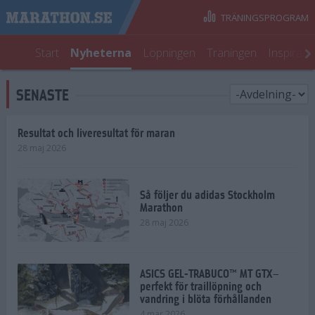
TRÄNINGSPROGRAM
Start
Nyheterna
Löpningen
Träningen
Inspirati
SENASTE
Resultat och liveresultat för maran
28 maj 2026
Så följer du adidas Stockholm
Marathon
28 maj 2026
ASICS GEL-TRABUCO™ MT GTX–
perfekt för traillöpning och
vandring i blöta förhållanden
4 mar 2026