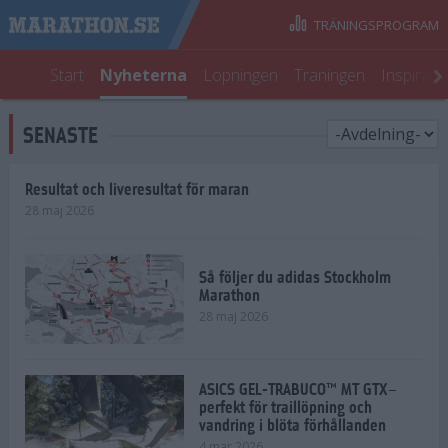
TRÄNINGSPROGRAM
Start
Nyheterna
Löpningen
Träningen
Inspirati
SENASTE
Resultat och liveresultat för maran
28 maj 2026
Så följer du adidas Stockholm
Marathon
28 maj 2026
ASICS GEL-TRABUCO™ MT GTX–
perfekt för traillöpning och
vandring i blöta förhållanden
4 mar 2026