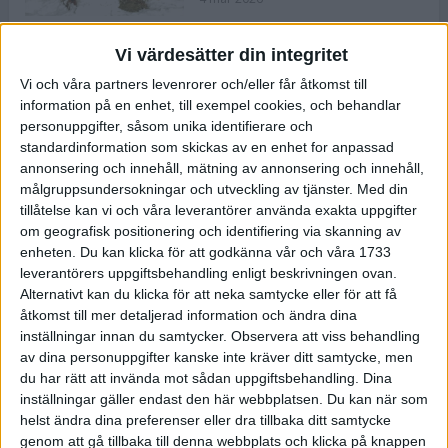
Vi värdesätter din integritet
ASICS NOVABLAST™ 5 – en mjuk
Vi och våra partners levenrorer och/eller får åtkomst till
och studsig mängdträningssko
information på en enhet, till exempel cookies, och behandlar
25 feb 2026
personuppgifter, såsom unika identifierare och
standardinformation som skickas av en enhet for anpassad
annonsering och innehåll, mätning av annonsering och innehåll,
ASICS GEL-KAYANO™ 32 – perfekt
målgruppsundersokningar och utveckling av tjänster.
Med din
för löparen som vill ha stabilitet
tillåtelse kan vi och våra leverantörer använda exakta uppgifter
och dämpning
om geografisk positionering och identifiering via skanning av
24 feb 2026
enheten. Du kan klicka för att godkänna vår och våra 1733
leverantörers uppgiftsbehandling enligt beskrivningen ovan.
Alternativt kan du klicka för att neka samtycke eller för att få
Sarah Lahti överlägsen vid
åtkomst till mer detaljerad information och ändra dina
terräng-SM
inställningar innan du samtycker.
Observera att viss behandling
20 okt 2025
av dina personuppgifter kanske inte kräver ditt samtycke, men
du har rätt att invända mot sådan uppgiftsbehandling. Dina
inställningar gäller endast den här webbplatsen. Du kan när som
helst ändra dina preferenser eller dra tillbaka ditt samtycke
Almgrens brons blev det stora
genom att gå tillbaka till denna webbplats och klicka på knappen