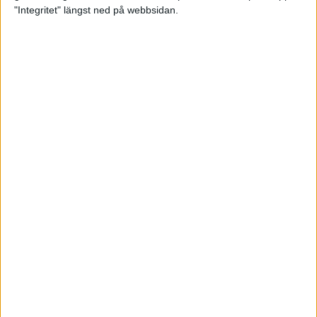
glädjeämnet för löparna i VM
"Integritet" längst ned på webbsidan.
23 sep 2025
Tufft väder för löparna i VM
11 sep 2025
Hanna Lindholm tog hem segern i
Tjejmilen 2025
6 sep 2025
Snabbaste segertiden på 12 år i
rekordstort adidas Stockholm
Halvmaraton
30 aug 2025