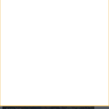
16 jul 2025
Bakslag för Almgren
11 jul 2025
Pihlströms tredje rekord
3 jul 2025
nästa ›
INTRESSANTA LOPP
Höstrusket • 8 november
8 nov 2025