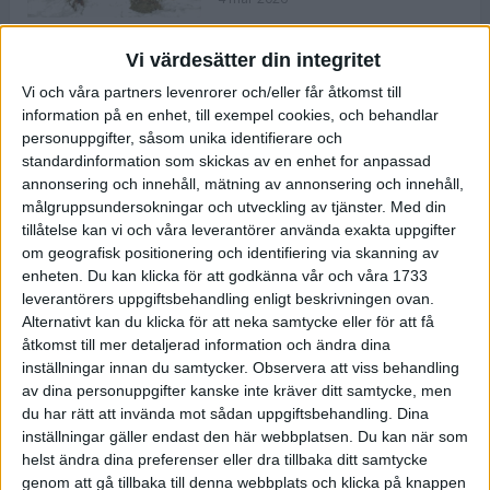
Vi värdesätter din integritet
ASICS NOVABLAST™ 5 – en mjuk
Vi och våra partners levenrorer och/eller får åtkomst till
och studsig mängdträningssko
information på en enhet, till exempel cookies, och behandlar
25 feb 2026
personuppgifter, såsom unika identifierare och
standardinformation som skickas av en enhet for anpassad
annonsering och innehåll, mätning av annonsering och innehåll,
ASICS GEL-KAYANO™ 32 – perfekt
målgruppsundersokningar och utveckling av tjänster.
Med din
för löparen som vill ha stabilitet
tillåtelse kan vi och våra leverantörer använda exakta uppgifter
och dämpning
om geografisk positionering och identifiering via skanning av
24 feb 2026
enheten. Du kan klicka för att godkänna vår och våra 1733
leverantörers uppgiftsbehandling enligt beskrivningen ovan.
Alternativt kan du klicka för att neka samtycke eller för att få
Sarah Lahti överlägsen vid
åtkomst till mer detaljerad information och ändra dina
terräng-SM
inställningar innan du samtycker.
Observera att viss behandling
20 okt 2025
av dina personuppgifter kanske inte kräver ditt samtycke, men
du har rätt att invända mot sådan uppgiftsbehandling. Dina
inställningar gäller endast den här webbplatsen. Du kan när som
helst ändra dina preferenser eller dra tillbaka ditt samtycke
Almgrens brons blev det stora
genom att gå tillbaka till denna webbplats och klicka på knappen