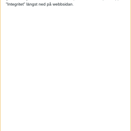
glädjeämnet för löparna i VM
"Integritet" längst ned på webbsidan.
23 sep 2025
Tufft väder för löparna i VM
11 sep 2025
Hanna Lindholm tog hem segern i
Tjejmilen 2025
6 sep 2025
Snabbaste segertiden på 12 år i
rekordstort adidas Stockholm
Halvmaraton
30 aug 2025