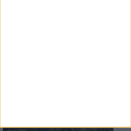
16 jul 2025
Bakslag för Almgren
11 jul 2025
Pihlströms tredje rekord
3 jul 2025
nästa ›
INTRESSANTA LOPP
Höstrusket • 8 november
8 nov 2025