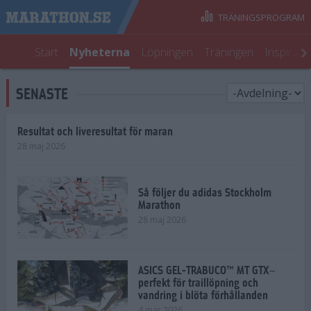
TRÄNINGSPROGRAM
Start
Nyheterna
Löpningen
Träningen
Inspirati
SENASTE
Resultat och liveresultat för maran
28 maj 2026
Så följer du adidas Stockholm
Marathon
28 maj 2026
ASICS GEL-TRABUCO™ MT GTX–
perfekt för traillöpning och
vandring i blöta förhållanden
4 mar 2026