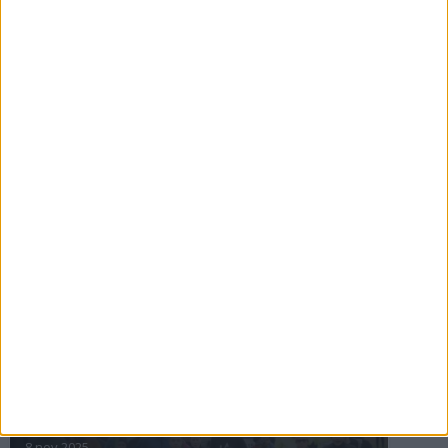
16 jul 2025
Bakslag för Almgren
11 jul 2025
Pihlströms tredje rekord
3 jul 2025
nästa ›
INTRESSANTA LOPP
Höstrusket • 8 november
8 nov 2025