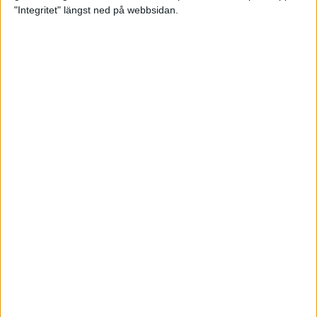
glädjeämnet för löparna i VM
"Integritet" längst ned på webbsidan.
23 sep 2025
Tufft väder för löparna i VM
11 sep 2025
Hanna Lindholm tog hem segern i
Tjejmilen 2025
6 sep 2025
Snabbaste segertiden på 12 år i
rekordstort adidas Stockholm
Halvmaraton
30 aug 2025