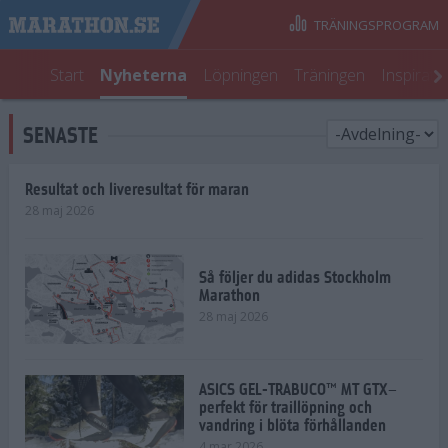
TRÄNINGSPROGRAM
Start
Nyheterna
Löpningen
Träningen
Inspirati
SENASTE
Resultat och liveresultat för maran
28 maj 2026
Så följer du adidas Stockholm
Marathon
28 maj 2026
ASICS GEL-TRABUCO™ MT GTX–
perfekt för traillöpning och
vandring i blöta förhållanden
4 mar 2026