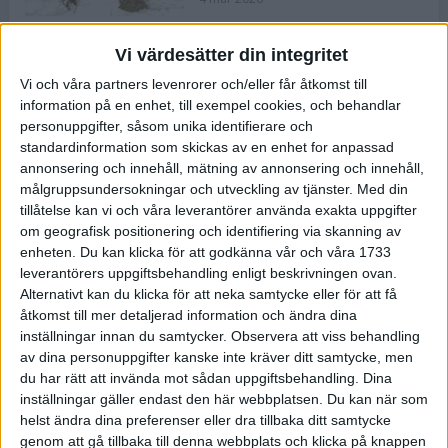
Vi värdesätter din integritet
ASICS NOVABLAST™ 5 – en mjuk
Vi och våra partners levenrorer och/eller får åtkomst till
och studsig mängdträningssko
information på en enhet, till exempel cookies, och behandlar
25 feb 2026
personuppgifter, såsom unika identifierare och
standardinformation som skickas av en enhet for anpassad
annonsering och innehåll, mätning av annonsering och innehåll,
ASICS GEL-KAYANO™ 32 – perfekt
målgruppsundersokningar och utveckling av tjänster.
Med din
för löparen som vill ha stabilitet
tillåtelse kan vi och våra leverantörer använda exakta uppgifter
och dämpning
om geografisk positionering och identifiering via skanning av
24 feb 2026
enheten. Du kan klicka för att godkänna vår och våra 1733
leverantörers uppgiftsbehandling enligt beskrivningen ovan.
Alternativt kan du klicka för att neka samtycke eller för att få
Sarah Lahti överlägsen vid
åtkomst till mer detaljerad information och ändra dina
terräng-SM
inställningar innan du samtycker.
Observera att viss behandling
20 okt 2025
av dina personuppgifter kanske inte kräver ditt samtycke, men
du har rätt att invända mot sådan uppgiftsbehandling. Dina
inställningar gäller endast den här webbplatsen. Du kan när som
helst ändra dina preferenser eller dra tillbaka ditt samtycke
Almgrens brons blev det stora
genom att gå tillbaka till denna webbplats och klicka på knappen