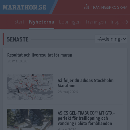
TRÄNINGSPROGRAM
Start
Nyheterna
Löpningen
Träningen
Inspirati
SENASTE
Resultat och liveresultat för maran
28 maj 2026
Så följer du adidas Stockholm
Marathon
28 maj 2026
ASICS GEL-TRABUCO™ MT GTX–
perfekt för traillöpning och
vandring i blöta förhållanden
4 mar 2026