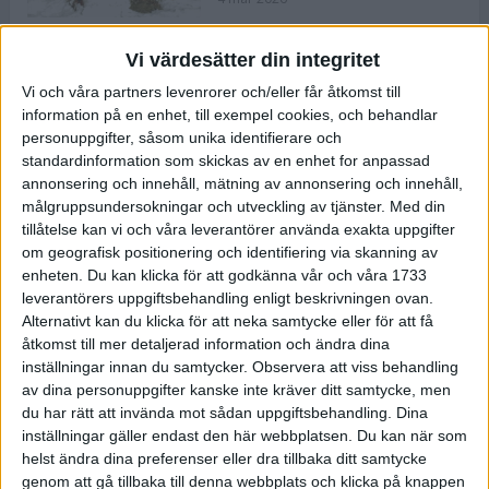
Vi värdesätter din integritet
ASICS NOVABLAST™ 5 – en mjuk
Vi och våra partners levenrorer och/eller får åtkomst till
och studsig mängdträningssko
information på en enhet, till exempel cookies, och behandlar
25 feb 2026
personuppgifter, såsom unika identifierare och
standardinformation som skickas av en enhet for anpassad
annonsering och innehåll, mätning av annonsering och innehåll,
ASICS GEL-KAYANO™ 32 – perfekt
målgruppsundersokningar och utveckling av tjänster.
Med din
för löparen som vill ha stabilitet
tillåtelse kan vi och våra leverantörer använda exakta uppgifter
och dämpning
om geografisk positionering och identifiering via skanning av
24 feb 2026
enheten. Du kan klicka för att godkänna vår och våra 1733
leverantörers uppgiftsbehandling enligt beskrivningen ovan.
Alternativt kan du klicka för att neka samtycke eller för att få
Sarah Lahti överlägsen vid
åtkomst till mer detaljerad information och ändra dina
terräng-SM
inställningar innan du samtycker.
Observera att viss behandling
20 okt 2025
av dina personuppgifter kanske inte kräver ditt samtycke, men
du har rätt att invända mot sådan uppgiftsbehandling. Dina
inställningar gäller endast den här webbplatsen. Du kan när som
helst ändra dina preferenser eller dra tillbaka ditt samtycke
Almgrens brons blev det stora
genom att gå tillbaka till denna webbplats och klicka på knappen