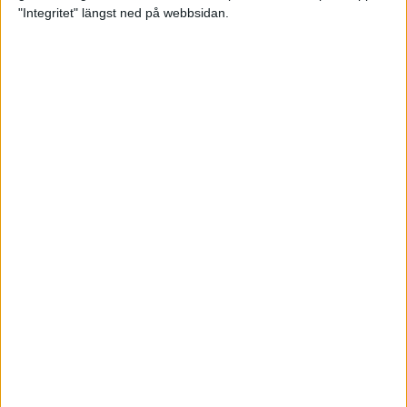
glädjeämnet för löparna i VM
"Integritet" längst ned på webbsidan.
23 sep 2025
Tufft väder för löparna i VM
11 sep 2025
Hanna Lindholm tog hem segern i
Tjejmilen 2025
6 sep 2025
Snabbaste segertiden på 12 år i
rekordstort adidas Stockholm
Halvmaraton
30 aug 2025