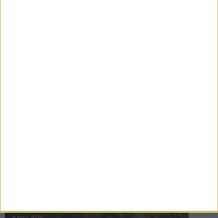
16 jul 2025
Bakslag för Almgren
11 jul 2025
Pihlströms tredje rekord
3 jul 2025
nästa ›
INTRESSANTA LOPP
Höstrusket • 8 november
8 nov 2025