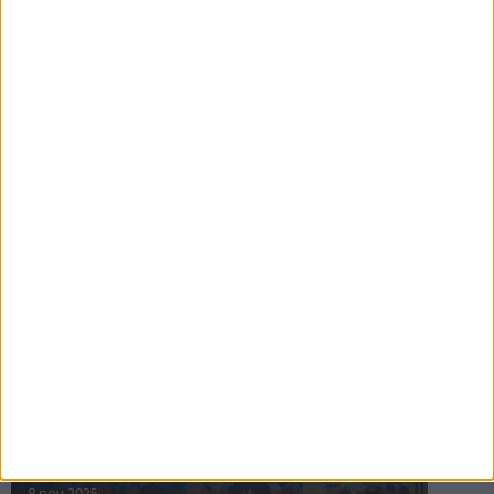
16 jul 2025
Bakslag för Almgren
11 jul 2025
Pihlströms tredje rekord
3 jul 2025
nästa ›
INTRESSANTA LOPP
Höstrusket • 8 november
8 nov 2025