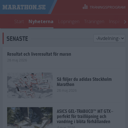
TRÄNINGSPROGRAM
Start
Nyheterna
Löpningen
Träningen
Inspirati
SENASTE
Resultat och liveresultat för maran
28 maj 2026
Så följer du adidas Stockholm
Marathon
28 maj 2026
ASICS GEL-TRABUCO™ MT GTX–
perfekt för traillöpning och
vandring i blöta förhållanden
4 mar 2026