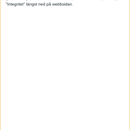
glädjeämnet för löparna i VM
"Integritet" längst ned på webbsidan.
23 sep 2025
Tufft väder för löparna i VM
11 sep 2025
Hanna Lindholm tog hem segern i
Tjejmilen 2025
6 sep 2025
Snabbaste segertiden på 12 år i
rekordstort adidas Stockholm
Halvmaraton
30 aug 2025