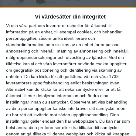
Vi värdesätter din integritet
ASICS NOVABLAST™ 5 – en mjuk
Vi och våra partners levenrorer och/eller får åtkomst till
och studsig mängdträningssko
information på en enhet, till exempel cookies, och behandlar
25 feb 2026
personuppgifter, såsom unika identifierare och
standardinformation som skickas av en enhet for anpassad
annonsering och innehåll, mätning av annonsering och innehåll,
ASICS GEL-KAYANO™ 32 – perfekt
målgruppsundersokningar och utveckling av tjänster.
Med din
för löparen som vill ha stabilitet
tillåtelse kan vi och våra leverantörer använda exakta uppgifter
och dämpning
om geografisk positionering och identifiering via skanning av
24 feb 2026
enheten. Du kan klicka för att godkänna vår och våra 1733
leverantörers uppgiftsbehandling enligt beskrivningen ovan.
Alternativt kan du klicka för att neka samtycke eller för att få
Sarah Lahti överlägsen vid
åtkomst till mer detaljerad information och ändra dina
terräng-SM
inställningar innan du samtycker.
Observera att viss behandling
20 okt 2025
av dina personuppgifter kanske inte kräver ditt samtycke, men
du har rätt att invända mot sådan uppgiftsbehandling. Dina
inställningar gäller endast den här webbplatsen. Du kan när som
helst ändra dina preferenser eller dra tillbaka ditt samtycke
Almgrens brons blev det stora
genom att gå tillbaka till denna webbplats och klicka på knappen