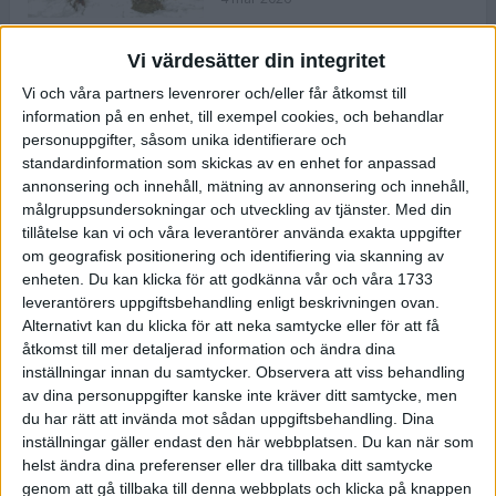
Vi värdesätter din integritet
ASICS NOVABLAST™ 5 – en mjuk
Vi och våra partners levenrorer och/eller får åtkomst till
och studsig mängdträningssko
information på en enhet, till exempel cookies, och behandlar
25 feb 2026
personuppgifter, såsom unika identifierare och
standardinformation som skickas av en enhet for anpassad
annonsering och innehåll, mätning av annonsering och innehåll,
ASICS GEL-KAYANO™ 32 – perfekt
målgruppsundersokningar och utveckling av tjänster.
Med din
för löparen som vill ha stabilitet
tillåtelse kan vi och våra leverantörer använda exakta uppgifter
och dämpning
om geografisk positionering och identifiering via skanning av
24 feb 2026
enheten. Du kan klicka för att godkänna vår och våra 1733
leverantörers uppgiftsbehandling enligt beskrivningen ovan.
Alternativt kan du klicka för att neka samtycke eller för att få
Sarah Lahti överlägsen vid
åtkomst till mer detaljerad information och ändra dina
terräng-SM
inställningar innan du samtycker.
Observera att viss behandling
20 okt 2025
av dina personuppgifter kanske inte kräver ditt samtycke, men
du har rätt att invända mot sådan uppgiftsbehandling. Dina
inställningar gäller endast den här webbplatsen. Du kan när som
helst ändra dina preferenser eller dra tillbaka ditt samtycke
Almgrens brons blev det stora
genom att gå tillbaka till denna webbplats och klicka på knappen