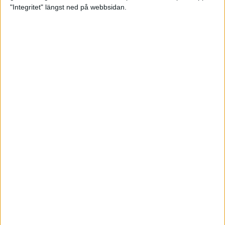
glädjeämnet för löparna i VM
"Integritet" längst ned på webbsidan.
23 sep 2025
Tufft väder för löparna i VM
11 sep 2025
Hanna Lindholm tog hem segern i
Tjejmilen 2025
6 sep 2025
Snabbaste segertiden på 12 år i
rekordstort adidas Stockholm
Halvmaraton
30 aug 2025