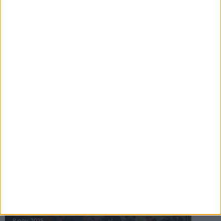
16 jul 2025
Bakslag för Almgren
11 jul 2025
Pihlströms tredje rekord
3 jul 2025
nästa ›
INTRESSANTA LOPP
Höstrusket • 8 november
8 nov 2025