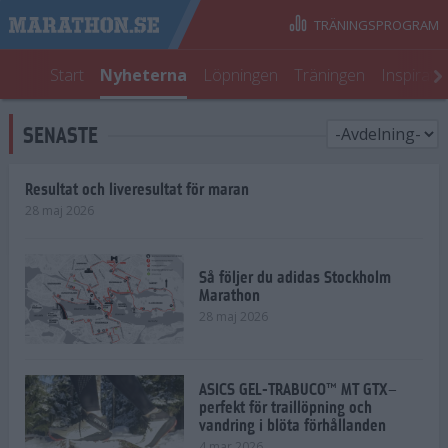
TRÄNINGSPROGRAM
Start
Nyheterna
Löpningen
Träningen
Inspirati
SENASTE
Resultat och liveresultat för maran
28 maj 2026
Så följer du adidas Stockholm
Marathon
28 maj 2026
ASICS GEL-TRABUCO™ MT GTX–
perfekt för traillöpning och
vandring i blöta förhållanden
4 mar 2026