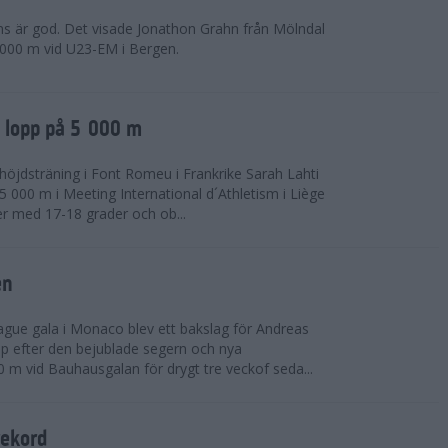
ns är god. Det visade Jonathon Grahn från Mölndal
 000 m vid U23-EM i Bergen.
a lopp på 5 000 m
höjdsträning i Font Romeu i Frankrike Sarah Lahti
 000 m i Meeting International d´Athletism i Liège
der med 17-18 grader och ob...
en
ue gala i Monaco blev ett bakslag för Andreas
opp efter den bejublade segern och nya
 m vid Bauhausgalan för drygt tre veckof seda...
rekord