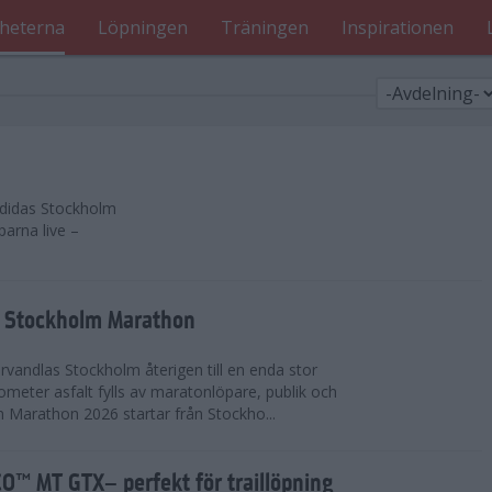
heterna
Löpningen
Träningen
Inspirationen
 adidas Stockholm
parna live –
as Stockholm Marathon
vandlas Stockholm återigen till en enda stor
lometer asfalt fylls av maratonlöpare, publik och
 Marathon 2026 startar från Stockho...
™ MT GTX– perfekt för traillöpning