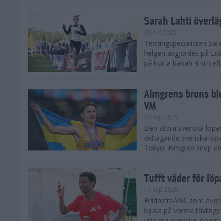
Sarah Lahti överl
20 okt 2025
Terrängspecialisten Sara
helgen avgjordes på Lid
på korta banan 4 km efter
Almgrens brons ble
VM
23 sep 2025
Den stora svenska löpar
deltagande svenska löpa
Tokyo. Almgren knep ett
Tufft väder för löp
11 sep 2025
Friidrotts-VM, som avg
bjuda på varma tävlings
uttagna svenska löparna 