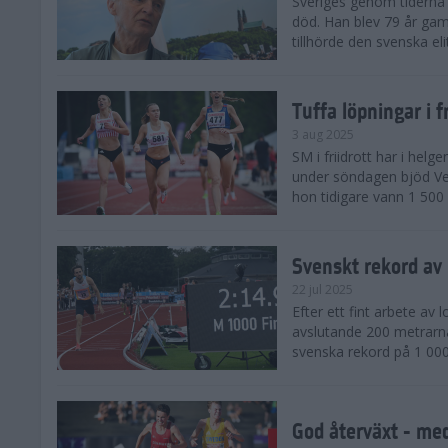
Sveriges genom tiderna 
död. Han blev 79 år gam
tillhörde den svenska eli
Tuffa löpningar i f
3 aug 2025
SM i friidrott har i helg
under söndagen bjöd Ver
hon tidigare vann 1 500 
Svenskt rekord av
22 jul 2025
Efter ett fint arbete av
avslutande 200 metrarna
svenska rekord på 1 000
God återväxt - med