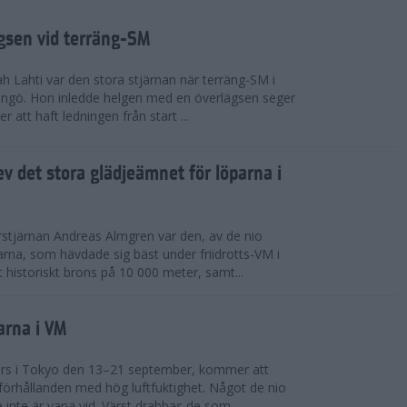
ägsen vid terräng-SM
h Lahti var den stora stjärnan när terräng-SM i
ingö. Hon inledde helgen med en överlägsen seger
 att haft ledningen från start ...
v det stora glädjeämnet för löparna i
stjärnan Andreas Almgren var den, av de nio
rna, som hävdade sig bäst under friidrotts-VM i
 historiskt brons på 10 000 meter, samt...
arna i VM
örs i Tokyo den 13–21 september, kommer att
förhållanden med hög luftfuktighet. Något de nio
inte är vana vid. Värst drabbas de som...