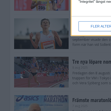
landskamp i friidrott, a
"Integritet" längst 
Stadion. Det blev svensk
Svenskt rekord nä
FLER ALTE
10 aug 2025
En dryg månad före frii
september visade den s
form när han vid Sollen
Tre nya löpare nom
8 aug 2025
Fredagen den 8 augusti n
truppen för VM i Tokyo 
och Vera Sjöberg som ska
Främste maratonl
7 aug 2025