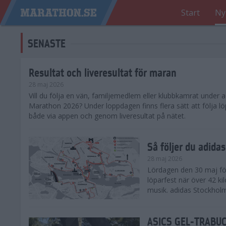
Start
Ny
SENASTE
Resultat och liveresultat för maran
28 maj 2026
​Vill du följa en vän, familjemedlem eller klubbkamrat under
Marathon 2026? Under loppdagen finns flera sätt att följa lö
både via appen och genom liveresultat på nätet.
Så följer du adid
28 maj 2026
Lördagen den 30 maj för
löparfest när över 42 ki
musik. adidas Stockholm
ASICS GEL-TRABUCO