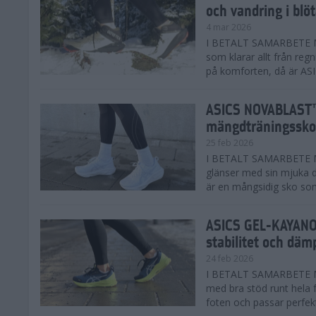
och vandring i blö
4 mar 2026
I BETALT SAMARBETE MED
som klarar allt från reg
på komforten, då är AS
ASICS NOVABLAST™
mängdträningssko
25 feb 2026
I BETALT SAMARBETE ME
glänser med sin mjuka
är en mångsidig sko som 
ASICS GEL-KAYANO™
stabilitet och däm
24 feb 2026
I BETALT SAMARBETE M
med bra stöd runt hela 
foten och passar perfekt