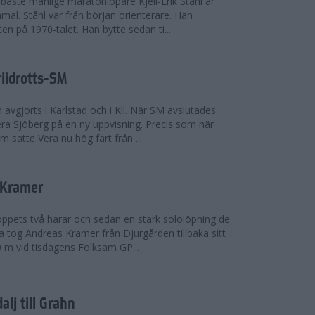
bäste manlige maratonlöpare Kjell-Erik Ståhl är
mal. Ståhl var från början orienterare. Han
ten på 1970-talet. Han bytte sedan ti...
riidrotts-SM
en avgjorts i Karlstad och i Kil. När SM avslutades
a Sjöberg på en ny uppvisning. Precis som när
m satte Vera nu hög fart från ...
 Kramer
 loppets två harar och sedan en stark sololöpning de
 tog Andreas Kramer från Djurgården tillbaka sitt
 m vid tisdagens Folksam GP...
alj till Grahn