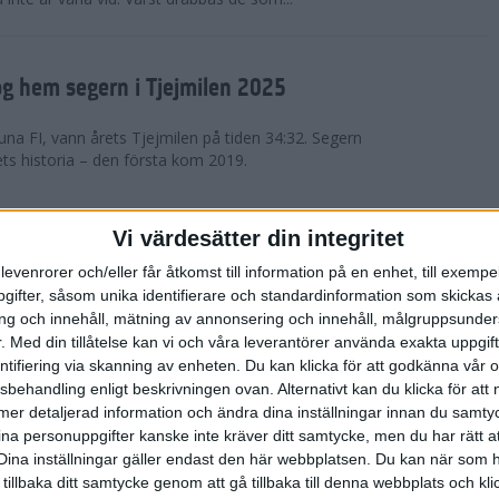
g hem segern i Tjejmilen 2025
na FI, vann årets Tjejmilen på tiden 34:32. Segern
ets historia – den första kom 2019.
en på 12 år i rekordstort adidas
Vi värdesätter din integritet
raton
levenrorer och/eller får åtkomst till information på en enhet, till exempe
ifter, såsom unika identifierare och standardinformation som skickas 
stort adidas Stockholm Halvmaraton avgjordes i
g och innehåll, mätning av annonsering och innehåll, målgruppsunde
äder. 18 grader, mulet och väldigt lite vind. Totalt
.
Med din tillåtelse kan vi och våra leverantörer använda exakta uppgif
a, varav 15,807 kom till sta...
entifiering via skanning av enheten. Du kan klicka för att godkänna vår
sbehandling enligt beskrivningen ovan. Alternativt kan du klicka för att
ll mer detaljerad information och ändra dina inställningar innan du samty
är Sverige vann Finnkampen
ina personuppgifter kanske inte kräver ditt samtycke, men du har rätt 
Dina inställningar gäller endast den här webbplatsen. Du kan när som h
av Finnkampen, världens äldsta och största
 tillbaka ditt samtycke genom att gå tillbaka till denna webbplats och k