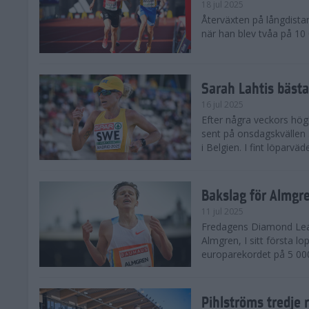
18 jul 2025
Återväxten på långdista
när han blev tvåa på 10
Sarah Lahtis bäst
16 jul 2025
Efter några veckors hög
sent på onsdagskvällen 5
i Belgien. I fint löparvä
Bakslag för Almgr
11 jul 2025
Fredagens Diamond Leag
Almgren, I sitt första l
europarekordet på 5 000
Pihlströms tredje 