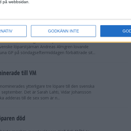
vgjordes inför fullsatta läktare på Stockholms
ned på webbsidan.
 seger i både dam- och herrkampen, delvi...
r Almgren testade VM-formen
RNATIV
GODKÄNN INTE
GO
drotts-VM, som avgörs i Tokyo den 13-21
venske löparstjärnan Andreas Almgren lovande
tuna GP på söndagseftermiddagen förbättrade sit...
inerade till VM
ominerades ytterligare tre löpare till den svenska
i september. Det är Sarah Lahti, Vidar Johansson
 adderas till de sex som är n...
öparen död