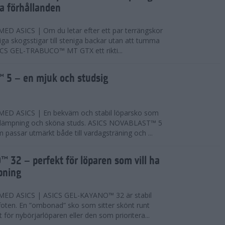
ta förhållanden
 ASICS | Om du letar efter ett par terrängskor
niga skogsstigar till steniga backar utan att tumma
ICS GEL-TRABUCO™ MT GTX ett rikti...
 5 – en mjuk och studsig
D ASICS | En bekväm och stabil löparsko som
 dämpning och sköna studs. ASICS NOVABLAST™ 5
passar utmärkt både till vardagsträning och ...
 32 – perfekt för löparen som vill ha
pning
ED ASICS | ASICS GEL-KAYANO™ 32 är stabil
foten. En ”ombonad” sko som sitter skönt runt
 för nybörjarlöparen eller den som prioritera...