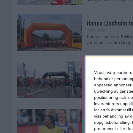
Hanna Lindholm to
6 sep 2025
Hanna Lindholm, Eskilstu
var hennes andra i lopp
Snabbaste segertid
Stockholm Halvma
Vi och våra partners 
30 aug 2025
behandlar personuppg
Ett slutsålt och rekord
anpassad annonserin
nästintill perfekt löparv
utveckling av tjänster
var 19,866 löpare anmäld
positionering och id
leverantörers uppgift
för att få åtkomst ti
Löparna viktiga n
viss behandling av d
26 aug 2025
uppgiftsbehandling. 
Den hundrade upplagan 
preferenser eller dra