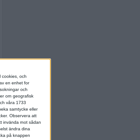
l cookies, och
av en enhet for
rsokningar och
ter om geografisk
 och våra 1733
 neka samtycke eller
cker.
Observera att
att invända mot sådan
elst ändra dina
licka på knappen