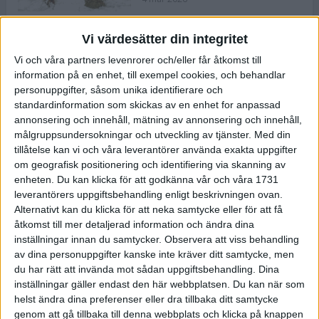
Vi värdesätter din integritet
ASICS NOVABLAST™ 5 – en mjuk
Vi och våra partners levenrorer och/eller får åtkomst till
och studsig mängdträningssko
information på en enhet, till exempel cookies, och behandlar
25 feb 2026
personuppgifter, såsom unika identifierare och
standardinformation som skickas av en enhet for anpassad
annonsering och innehåll, mätning av annonsering och innehåll,
ASICS GEL-KAYANO™ 32 – perfekt
målgruppsundersokningar och utveckling av tjänster.
Med din
för löparen som vill ha stabilitet
tillåtelse kan vi och våra leverantörer använda exakta uppgifter
och dämpning
om geografisk positionering och identifiering via skanning av
24 feb 2026
enheten. Du kan klicka för att godkänna vår och våra 1731
leverantörers uppgiftsbehandling enligt beskrivningen ovan.
Alternativt kan du klicka för att neka samtycke eller för att få
Sarah Lahti överlägsen vid
åtkomst till mer detaljerad information och ändra dina
terräng-SM
inställningar innan du samtycker.
Observera att viss behandling
20 okt 2025
av dina personuppgifter kanske inte kräver ditt samtycke, men
du har rätt att invända mot sådan uppgiftsbehandling. Dina
inställningar gäller endast den här webbplatsen. Du kan när som
helst ändra dina preferenser eller dra tillbaka ditt samtycke
Almgrens brons blev det stora
genom att gå tillbaka till denna webbplats och klicka på knappen