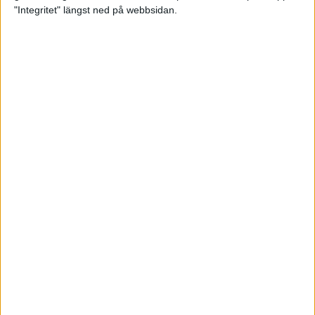
glädjeämnet för löparna i VM
"Integritet" längst ned på webbsidan.
23 sep 2025
Tufft väder för löparna i VM
11 sep 2025
Hanna Lindholm tog hem segern i
Tjejmilen 2025
6 sep 2025
Snabbaste segertiden på 12 år i
rekordstort adidas Stockholm
Halvmaraton
30 aug 2025