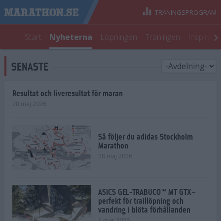
TRÄNINGSPROGRAM
Start
Nyheterna
Löpningen
Träningen
Inspirati
SENASTE
Resultat och liveresultat för maran
28 maj 2026
Så följer du adidas Stockholm
Marathon
28 maj 2026
ASICS GEL-TRABUCO™ MT GTX–
perfekt för traillöpning och
vandring i blöta förhållanden
4 mar 2026