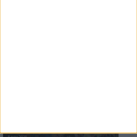
16 jul 2025
Bakslag för Almgren
11 jul 2025
Pihlströms tredje rekord
3 jul 2025
nästa ›
INTRESSANTA LOPP
Höstrusket • 8 november
8 nov 2025