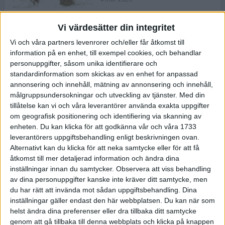
Vi värdesätter din integritet
ASICS NOVABLAST™ 5 – en mjuk
Vi och våra partners levenrorer och/eller får åtkomst till
och studsig mängdträningssko
information på en enhet, till exempel cookies, och behandlar
25 feb 2026
personuppgifter, såsom unika identifierare och
standardinformation som skickas av en enhet for anpassad
annonsering och innehåll, mätning av annonsering och innehåll,
ASICS GEL-KAYANO™ 32 – perfekt
målgruppsundersokningar och utveckling av tjänster.
Med din
för löparen som vill ha stabilitet
tillåtelse kan vi och våra leverantörer använda exakta uppgifter
och dämpning
om geografisk positionering och identifiering via skanning av
24 feb 2026
enheten. Du kan klicka för att godkänna vår och våra 1733
leverantörers uppgiftsbehandling enligt beskrivningen ovan.
Alternativt kan du klicka för att neka samtycke eller för att få
Sarah Lahti överlägsen vid
åtkomst till mer detaljerad information och ändra dina
terräng-SM
inställningar innan du samtycker.
Observera att viss behandling
20 okt 2025
av dina personuppgifter kanske inte kräver ditt samtycke, men
du har rätt att invända mot sådan uppgiftsbehandling. Dina
inställningar gäller endast den här webbplatsen. Du kan när som
helst ändra dina preferenser eller dra tillbaka ditt samtycke
Almgrens brons blev det stora
genom att gå tillbaka till denna webbplats och klicka på knappen