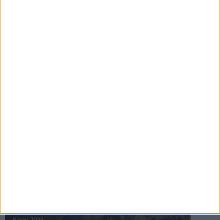
16 jul 2025
Bakslag för Almgren
11 jul 2025
Pihlströms tredje rekord
3 jul 2025
nästa ›
INTRESSANTA LOPP
Höstrusket • 8 november
8 nov 2025