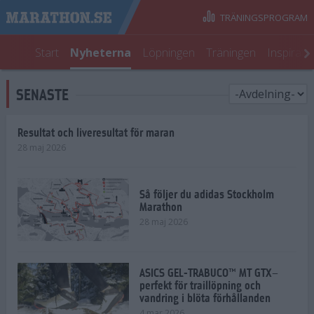
TRÄNINGSPROGRAM
Start
Nyheterna
Löpningen
Träningen
Inspirati
SENASTE
Resultat och liveresultat för maran
28 maj 2026
Så följer du adidas Stockholm
Marathon
28 maj 2026
ASICS GEL-TRABUCO™ MT GTX–
perfekt för traillöpning och
vandring i blöta förhållanden
4 mar 2026