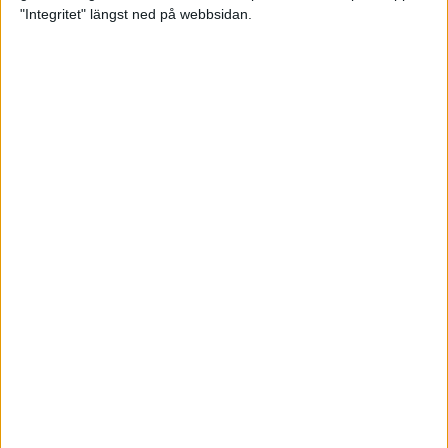
glädjeämnet för löparna i VM
"Integritet" längst ned på webbsidan.
23 sep 2025
Tufft väder för löparna i VM
11 sep 2025
Hanna Lindholm tog hem segern i
Tjejmilen 2025
6 sep 2025
Snabbaste segertiden på 12 år i
rekordstort adidas Stockholm
Halvmaraton
30 aug 2025