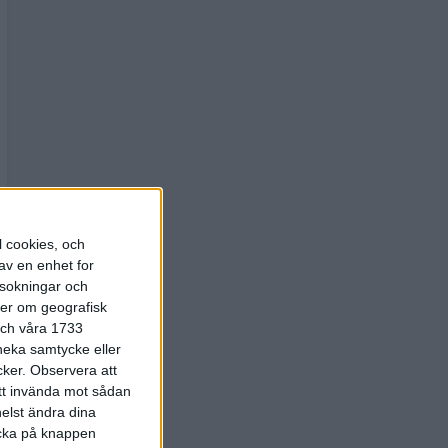
l cookies, och
av en enhet for
rsokningar och
ter om geografisk
 och våra 1733
 neka samtycke eller
cker.
Observera att
att invända mot sådan
elst ändra dina
licka på knappen