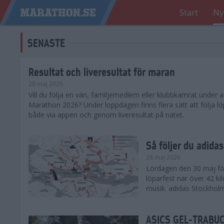
Start
Ny
SENASTE
Resultat och liveresultat för maran
28 maj 2026
​Vill du följa en vän, familjemedlem eller klubbkamrat under
Marathon 2026? Under loppdagen finns flera sätt att följa lö
både via appen och genom liveresultat på nätet.
Så följer du adid
28 maj 2026
Lördagen den 30 maj för
löparfest när över 42 ki
musik. adidas Stockholm
ASICS GEL-TRABUCO