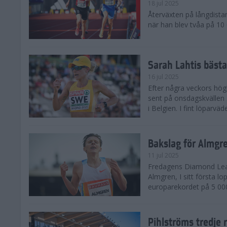
18 jul 2025
Återväxten på långdista
när han blev tvåa på 10
Sarah Lahtis bäst
16 jul 2025
Efter några veckors hög
sent på onsdagskvällen 5
i Belgien. I fint löparvä
Bakslag för Almgr
11 jul 2025
Fredagens Diamond Leag
Almgren, I sitt första l
europarekordet på 5 000
Pihlströms tredje 