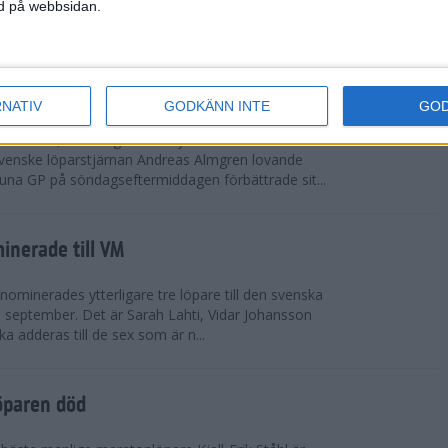
vgjordes inför fullsatta läktare på Stockholms
ned på webbsidan.
 seger i både dam- och herrkampen, delvi...
r Almgren testade VM-formen
RNATIV
GODKÄNN INTE
GO
drotts-VM, som avgörs i Tokyo den 13-21
venske löparstjärnan Andreas Almgren lovande
tuna GP på söndagseftermiddagen förbättrade sit...
inerade till VM
ominerades ytterligare tre löpare till den svenska
i september. Det är Sarah Lahti, Vidar Johansson
 adderas till de sex som är n...
öparen död