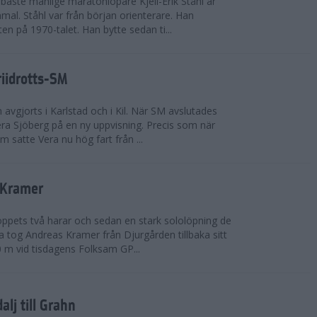
bäste manlige maratonlöpare Kjell-Erik Ståhl är
mal. Ståhl var från början orienterare. Han
ten på 1970-talet. Han bytte sedan ti...
riidrotts-SM
en avgjorts i Karlstad och i Kil. När SM avslutades
a Sjöberg på en ny uppvisning. Precis som när
m satte Vera nu hög fart från ...
 Kramer
 loppets två harar och sedan en stark sololöpning de
 tog Andreas Kramer från Djurgården tillbaka sitt
 m vid tisdagens Folksam GP...
alj till Grahn