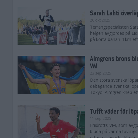
Sarah Lahti överl
20 okt 2025
Terrängspecialisten Sara
helgen avgjordes på Lid
på korta banan 4 km efter
Almgrens brons ble
VM
23 sep 2025
Den stora svenska löpar
deltagande svenska löpa
Tokyo. Almgren knep ett
Tufft väder för löp
11 sep 2025
Friidrotts-VM, som avg
bjuda på varma tävlings
uttagna svenska löparna 