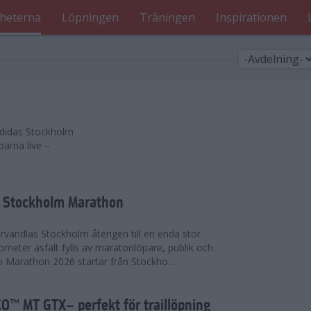
heterna
Löpningen
Träningen
Inspirationen
 adidas Stockholm
parna live –
as Stockholm Marathon
vandlas Stockholm återigen till en enda stor
lometer asfalt fylls av maratonlöpare, publik och
 Marathon 2026 startar från Stockho...
™ MT GTX– perfekt för traillöpning