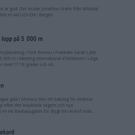
ns är god. Det visade Jonathon Grahn från Mölndal
 000 m vid U23-EM i Bergen.
a lopp på 5 000 m
höjdsträning i Font Romeu i Frankrike Sarah Lahti
 000 m i Meeting International d´Athletism i Liège
der med 17-18 grader och ob...
en
ue gala i Monaco blev ett bakslag för Andreas
opp efter den bejublade segern och nya
 m vid Bauhausgalan för drygt tre veckof seda...
rekord