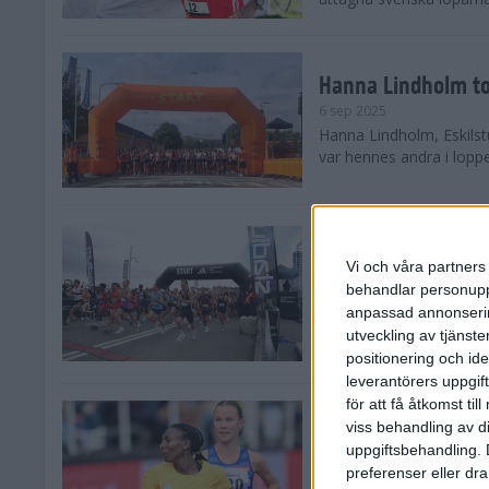
Hanna Lindholm to
6 sep 2025
Hanna Lindholm, Eskilstu
var hennes andra i lopp
Snabbaste segertid
Stockholm Halvma
Vi och våra partners 
30 aug 2025
behandlar personuppg
Ett slutsålt och rekord
anpassad annonserin
nästintill perfekt löparv
utveckling av tjänster
var 19,866 löpare anmäld
positionering och id
leverantörers uppgift
för att få åtkomst ti
Löparna viktiga n
viss behandling av d
26 aug 2025
uppgiftsbehandling. 
Den hundrade upplagan 
preferenser eller dra