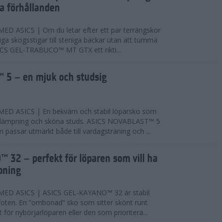
ta förhållanden
 ASICS | Om du letar efter ett par terrängskor
niga skogsstigar till steniga backar utan att tumma
ICS GEL-TRABUCO™ MT GTX ett rikti...
 5 – en mjuk och studsig
D ASICS | En bekväm och stabil löparsko som
 dämpning och sköna studs. ASICS NOVABLAST™ 5
passar utmärkt både till vardagsträning och ...
 32 – perfekt för löparen som vill ha
pning
ED ASICS | ASICS GEL-KAYANO™ 32 är stabil
foten. En ”ombonad” sko som sitter skönt runt
 för nybörjarlöparen eller den som prioritera...