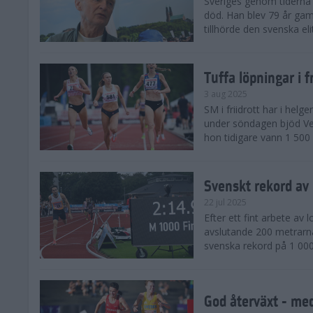
Sveriges genom tiderna 
död. Han blev 79 år gam
tillhörde den svenska eli
Tuffa löpningar i f
3 aug 2025
SM i friidrott har i helg
under söndagen bjöd Ver
hon tidigare vann 1 500 
Svenskt rekord av
22 jul 2025
Efter ett fint arbete av
avslutande 200 metrarna
svenska rekord på 1 000
God återväxt - med