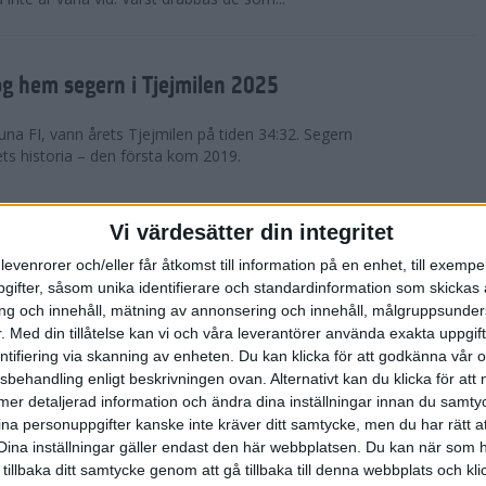
g hem segern i Tjejmilen 2025
na FI, vann årets Tjejmilen på tiden 34:32. Segern
ets historia – den första kom 2019.
en på 12 år i rekordstort adidas
Vi värdesätter din integritet
raton
levenrorer och/eller får åtkomst till information på en enhet, till exempe
ifter, såsom unika identifierare och standardinformation som skickas 
stort adidas Stockholm Halvmaraton avgjordes i
g och innehåll, mätning av annonsering och innehåll, målgruppsunde
äder. 18 grader, mulet och väldigt lite vind. Totalt
.
Med din tillåtelse kan vi och våra leverantörer använda exakta uppgif
a, varav 15,807 kom till sta...
entifiering via skanning av enheten. Du kan klicka för att godkänna vår
sbehandling enligt beskrivningen ovan. Alternativt kan du klicka för att
ll mer detaljerad information och ändra dina inställningar innan du samty
är Sverige vann Finnkampen
ina personuppgifter kanske inte kräver ditt samtycke, men du har rätt 
Dina inställningar gäller endast den här webbplatsen. Du kan när som h
av Finnkampen, världens äldsta och största
 tillbaka ditt samtycke genom att gå tillbaka till denna webbplats och k