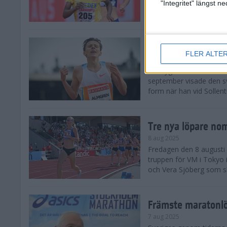
landskamp i friidrott, a
"Integritet" längst 
Stadion. Det blev svensk
Svenskt rekord nä
FLER ALTE
10 aug 2025
En dryg månad före frii
september visade den s
form när han vid Sollen
Tre nya löpare nom
8 aug 2025
Fredagen den 8 augusti n
truppen för VM i Tokyo 
och Vera Sjöberg som ska
Främste maratonl
7 aug 2025