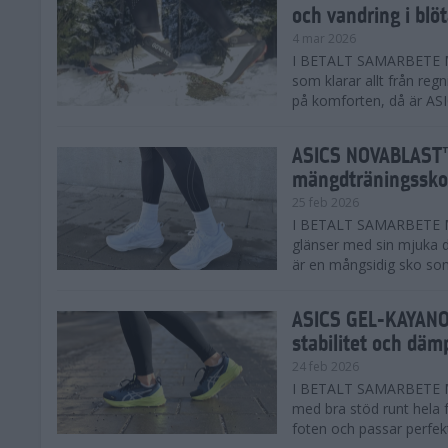
och vandring i blö
4 mar 2026
I BETALT SAMARBETE MED
som klarar allt från reg
på komforten, då är AS
ASICS NOVABLAST™
mängdträningssko
25 feb 2026
I BETALT SAMARBETE ME
glänser med sin mjuka
är en mångsidig sko som 
ASICS GEL-KAYANO™
stabilitet och däm
24 feb 2026
I BETALT SAMARBETE M
med bra stöd runt hela 
foten och passar perfekt