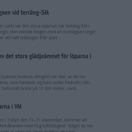
ägsen vid terräng-SM
h Lahti var den stora stjärnan när terräng-SM i
ingö. Hon inledde helgen med en överlägsen seger
 att haft ledningen från start ...
v det stora glädjeämnet för löparna i
stjärnan Andreas Almgren var den, av de nio
rna, som hävdade sig bäst under friidrotts-VM i
 historiskt brons på 10 000 meter, samt...
arna i VM
örs i Tokyo den 13–21 september, kommer att
förhållanden med hög luftfuktighet. Något de nio
inte är vana vid. Värst drabbas de som...