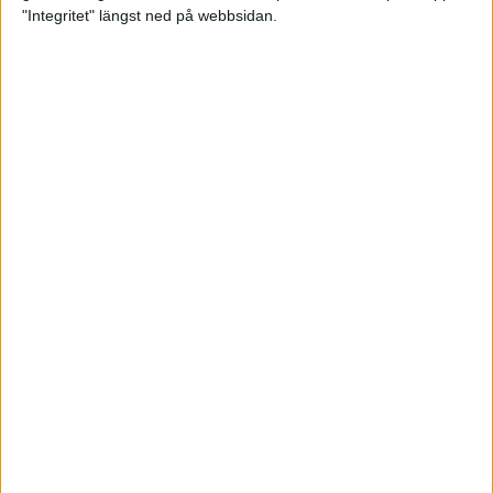
glädjeämnet för löparna i VM
"Integritet" längst ned på webbsidan.
23 sep 2025
Tufft väder för löparna i VM
11 sep 2025
Hanna Lindholm tog hem segern i
Tjejmilen 2025
6 sep 2025
Snabbaste segertiden på 12 år i
rekordstort adidas Stockholm
Halvmaraton
30 aug 2025