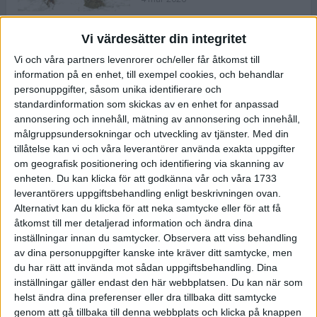
Vi värdesätter din integritet
ASICS NOVABLAST™ 5 – en mjuk
Vi och våra partners levenrorer och/eller får åtkomst till
och studsig mängdträningssko
information på en enhet, till exempel cookies, och behandlar
25 feb 2026
personuppgifter, såsom unika identifierare och
standardinformation som skickas av en enhet for anpassad
annonsering och innehåll, mätning av annonsering och innehåll,
ASICS GEL-KAYANO™ 32 – perfekt
målgruppsundersokningar och utveckling av tjänster.
Med din
för löparen som vill ha stabilitet
tillåtelse kan vi och våra leverantörer använda exakta uppgifter
och dämpning
om geografisk positionering och identifiering via skanning av
24 feb 2026
enheten. Du kan klicka för att godkänna vår och våra 1733
leverantörers uppgiftsbehandling enligt beskrivningen ovan.
Alternativt kan du klicka för att neka samtycke eller för att få
Sarah Lahti överlägsen vid
åtkomst till mer detaljerad information och ändra dina
terräng-SM
inställningar innan du samtycker.
Observera att viss behandling
20 okt 2025
av dina personuppgifter kanske inte kräver ditt samtycke, men
du har rätt att invända mot sådan uppgiftsbehandling. Dina
inställningar gäller endast den här webbplatsen. Du kan när som
helst ändra dina preferenser eller dra tillbaka ditt samtycke
Almgrens brons blev det stora
genom att gå tillbaka till denna webbplats och klicka på knappen