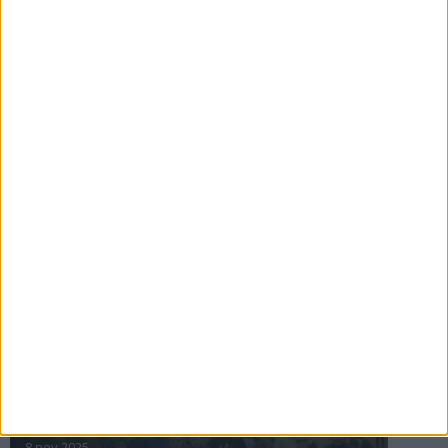
16 jul 2025
Bakslag för Almgren
11 jul 2025
Pihlströms tredje rekord
3 jul 2025
nästa ›
INTRESSANTA LOPP
Höstrusket • 8 november
8 nov 2025