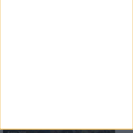
16 jul 2025
Bakslag för Almgren
11 jul 2025
Pihlströms tredje rekord
3 jul 2025
nästa ›
INTRESSANTA LOPP
Höstrusket • 8 november
8 nov 2025