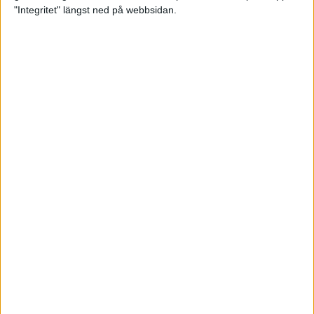
glädjeämnet för löparna i VM
"Integritet" längst ned på webbsidan.
23 sep 2025
Tufft väder för löparna i VM
11 sep 2025
Hanna Lindholm tog hem segern i
Tjejmilen 2025
6 sep 2025
Snabbaste segertiden på 12 år i
rekordstort adidas Stockholm
Halvmaraton
30 aug 2025