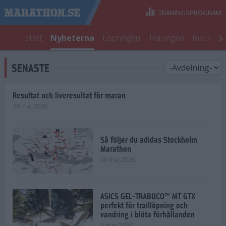
TRÄNINGSPROGRAM
Start
Nyheterna
Löpningen
Träningen
Inspirati
SENASTE
Resultat och liveresultat för maran
28 maj 2026
Så följer du adidas Stockholm
Marathon
28 maj 2026
ASICS GEL-TRABUCO™ MT GTX–
perfekt för traillöpning och
vandring i blöta förhållanden
4 mar 2026