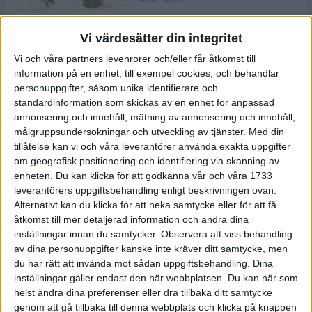
Vi värdesätter din integritet
ASICS NOVABLAST™ 5 – en mjuk
Vi och våra partners levenrorer och/eller får åtkomst till
och studsig mängdträningssko
information på en enhet, till exempel cookies, och behandlar
25 feb 2026
personuppgifter, såsom unika identifierare och
standardinformation som skickas av en enhet for anpassad
annonsering och innehåll, mätning av annonsering och innehåll,
ASICS GEL-KAYANO™ 32 – perfekt
målgruppsundersokningar och utveckling av tjänster.
Med din
för löparen som vill ha stabilitet
tillåtelse kan vi och våra leverantörer använda exakta uppgifter
och dämpning
om geografisk positionering och identifiering via skanning av
24 feb 2026
enheten. Du kan klicka för att godkänna vår och våra 1733
leverantörers uppgiftsbehandling enligt beskrivningen ovan.
Alternativt kan du klicka för att neka samtycke eller för att få
Sarah Lahti överlägsen vid
åtkomst till mer detaljerad information och ändra dina
terräng-SM
inställningar innan du samtycker.
Observera att viss behandling
20 okt 2025
av dina personuppgifter kanske inte kräver ditt samtycke, men
du har rätt att invända mot sådan uppgiftsbehandling. Dina
inställningar gäller endast den här webbplatsen. Du kan när som
helst ändra dina preferenser eller dra tillbaka ditt samtycke
Almgrens brons blev det stora
genom att gå tillbaka till denna webbplats och klicka på knappen