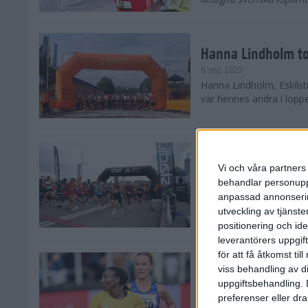
Hanna Lindholm to
6 sep 2025
Hanna Lindholm, Eskilstu
var hennes andra i lopp
Snabbaste segertid
Stockholm Halvma
Vi och våra partners 
30 aug 2025
behandlar personuppg
Ett slutsålt och rekord
anpassad annonserin
nästintill perfekt löparv
utveckling av tjänster
var 19,866 löpare anmäld
positionering och id
leverantörers uppgift
för att få åtkomst ti
Löparna viktiga n
viss behandling av d
26 aug 2025
uppgiftsbehandling. 
Den hundrade upplagan 
preferenser eller dra