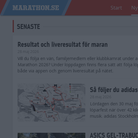
Start
Ny
SENASTE
Resultat och liveresultat för maran
28 maj 2026
​Vill du följa en vän, familjemedlem eller klubbkamrat under
Marathon 2026? Under loppdagen finns flera sätt att följa lö
både via appen och genom liveresultat på nätet.
Så följer du adid
28 maj 2026
Lördagen den 30 maj för
löparfest när över 42 ki
musik. adidas Stockholm
ASICS GEL-TRABUCO