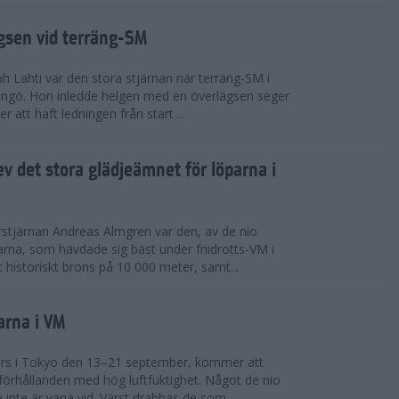
ägsen vid terräng-SM
h Lahti var den stora stjärnan när terräng-SM i
ingö. Hon inledde helgen med en överlägsen seger
 att haft ledningen från start ...
v det stora glädjeämnet för löparna i
stjärnan Andreas Almgren var den, av de nio
rna, som hävdade sig bäst under friidrotts-VM i
 historiskt brons på 10 000 meter, samt...
arna i VM
örs i Tokyo den 13–21 september, kommer att
förhållanden med hög luftfuktighet. Något de nio
inte är vana vid. Värst drabbas de som...