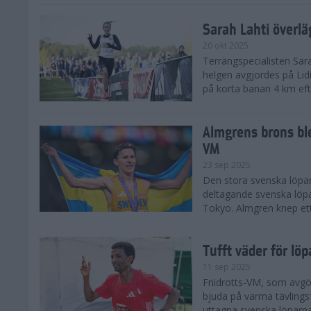
Sarah Lahti överl
20 okt 2025
Terrängspecialisten Sara
helgen avgjordes på Lid
på korta banan 4 km efter
Almgrens brons ble
VM
23 sep 2025
Den stora svenska löpar
deltagande svenska löpa
Tokyo. Almgren knep ett
Tufft väder för löp
11 sep 2025
Friidrotts-VM, som avg
bjuda på varma tävlings
uttagna svenska löparna 