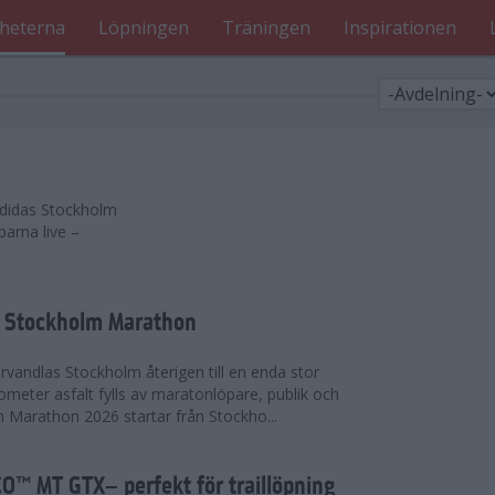
heterna
Löpningen
Träningen
Inspirationen
 adidas Stockholm
parna live –
as Stockholm Marathon
vandlas Stockholm återigen till en enda stor
lometer asfalt fylls av maratonlöpare, publik och
 Marathon 2026 startar från Stockho...
™ MT GTX– perfekt för traillöpning