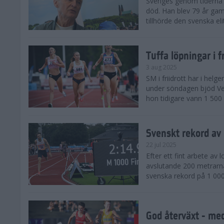
Sveriges genom tiderna 
död. Han blev 79 år gam
tillhörde den svenska eli
Tuffa löpningar i f
3 aug 2025
SM i friidrott har i helg
under söndagen bjöd Ver
hon tidigare vann 1 500 
Svenskt rekord av
22 jul 2025
Efter ett fint arbete av
avslutande 200 metrarna
svenska rekord på 1 000
God återväxt - med