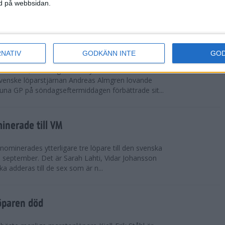
vgjordes inför fullsatta läktare på Stockholms
ned på webbsidan.
 seger i både dam- och herrkampen, delvi...
r Almgren testade VM-formen
RNATIV
GODKÄNN INTE
GO
drotts-VM, som avgörs i Tokyo den 13-21
venske löparstjärnan Andreas Almgren lovande
tuna GP på söndagseftermiddagen förbättrade sit...
inerade till VM
ominerades ytterligare tre löpare till den svenska
i september. Det är Sarah Lahti, Vidar Johansson
 adderas till de sex som är n...
öparen död