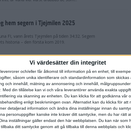
g hem segern i Tjejmilen 2025
na FI, vann årets Tjejmilen på tiden 34:32. Segern
ets historia – den första kom 2019.
en på 12 år i rekordstort adidas
Vi värdesätter din integritet
raton
levenrorer och/eller får åtkomst till information på en enhet, till exempe
ifter, såsom unika identifierare och standardinformation som skickas 
stort adidas Stockholm Halvmaraton avgjordes i
g och innehåll, mätning av annonsering och innehåll, målgruppsunde
äder. 18 grader, mulet och väldigt lite vind. Totalt
.
Med din tillåtelse kan vi och våra leverantörer använda exakta uppgif
a, varav 15,807 kom till sta...
entifiering via skanning av enheten. Du kan klicka för att godkänna vår
sbehandling enligt beskrivningen ovan. Alternativt kan du klicka för att
ll mer detaljerad information och ändra dina inställningar innan du samty
är Sverige vann Finnkampen
ina personuppgifter kanske inte kräver ditt samtycke, men du har rätt 
Dina inställningar gäller endast den här webbplatsen. Du kan när som h
av Finnkampen, världens äldsta och största
 tillbaka ditt samtycke genom att gå tillbaka till denna webbplats och k