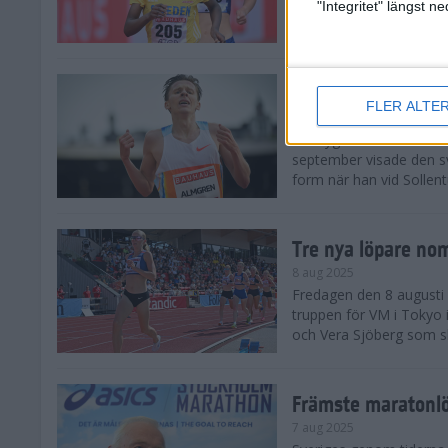
landskamp i friidrott, a
"Integritet" längst 
Stadion. Det blev svensk
Svenskt rekord nä
FLER ALTE
10 aug 2025
En dryg månad före frii
september visade den s
form när han vid Sollen
Tre nya löpare nom
8 aug 2025
Fredagen den 8 augusti n
truppen för VM i Tokyo 
och Vera Sjöberg som ska
Främste maratonl
7 aug 2025