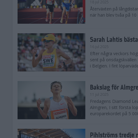
18 jul 2025
Återväxten på långdista
när han blev tvåa på 10
Sarah Lahtis bäst
16 jul 2025
Efter några veckors hög
sent på onsdagskvällen 5
i Belgien. I fint löparvä
Bakslag för Almgr
11 jul 2025
Fredagens Diamond Leag
Almgren, I sitt första l
europarekordet på 5 000
Pihlströms tredje 