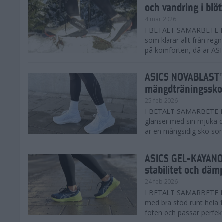
och vandring i blö
4 mar 2026
I BETALT SAMARBETE MED
som klarar allt från reg
på komforten, då är AS
ASICS NOVABLAST™
mängdträningssko
25 feb 2026
I BETALT SAMARBETE ME
glänser med sin mjuka
är en mångsidig sko som 
ASICS GEL-KAYANO™
stabilitet och däm
24 feb 2026
I BETALT SAMARBETE M
med bra stöd runt hela 
foten och passar perfekt