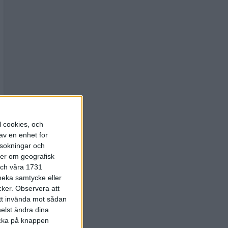
l cookies, och
av en enhet for
rsokningar och
ter om geografisk
 och våra 1731
 neka samtycke eller
cker.
Observera att
att invända mot sådan
elst ändra dina
licka på knappen