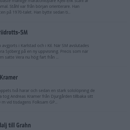
bäste manlige maratonlöpare Kjell-Erik Ståhl är
mal. Ståhl var från början orienterare. Han
ten på 1970-talet. Han bytte sedan ti...
riidrotts-SM
en avgjorts i Karlstad och i Kil. När SM avslutades
a Sjöberg på en ny uppvisning. Precis som när
m satte Vera nu hög fart från ...
 Kramer
 loppets två harar och sedan en stark sololöpning de
 tog Andreas Kramer från Djurgården tillbaka sitt
 m vid tisdagens Folksam GP...
alj till Grahn