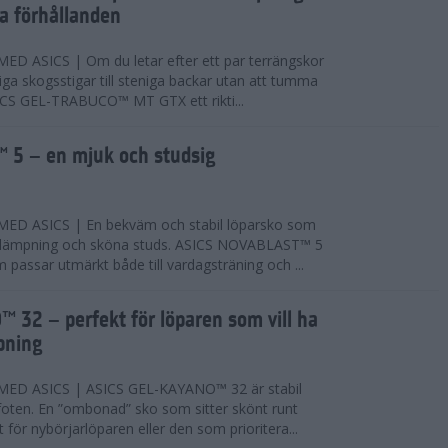
ta förhållanden
 ASICS | Om du letar efter ett par terrängskor
niga skogsstigar till steniga backar utan att tumma
ICS GEL-TRABUCO™ MT GTX ett rikti...
 5 – en mjuk och studsig
D ASICS | En bekväm och stabil löparsko som
 dämpning och sköna studs. ASICS NOVABLAST™ 5
passar utmärkt både till vardagsträning och ...
 32 – perfekt för löparen som vill ha
pning
ED ASICS | ASICS GEL-KAYANO™ 32 är stabil
foten. En ”ombonad” sko som sitter skönt runt
 för nybörjarlöparen eller den som prioritera...