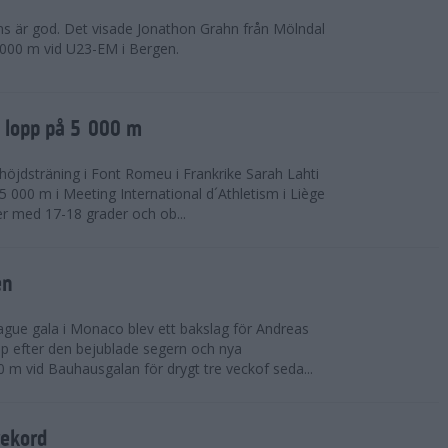
ns är god. Det visade Jonathon Grahn från Mölndal
 000 m vid U23-EM i Bergen.
a lopp på 5 000 m
höjdsträning i Font Romeu i Frankrike Sarah Lahti
 000 m i Meeting International d´Athletism i Liège
der med 17-18 grader och ob...
en
ue gala i Monaco blev ett bakslag för Andreas
opp efter den bejublade segern och nya
 m vid Bauhausgalan för drygt tre veckof seda...
rekord