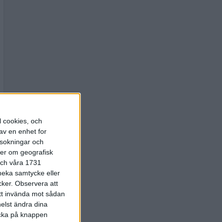
l cookies, och
av en enhet for
rsokningar och
ter om geografisk
 och våra 1731
 neka samtycke eller
cker.
Observera att
att invända mot sådan
elst ändra dina
licka på knappen