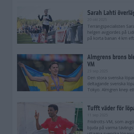
Sarah Lahti överl
20 okt 2025
Terrängspecialisten Sara
helgen avgjordes på Lid
på korta banan 4 km efter
Almgrens brons ble
VM
23 sep 2025
Den stora svenska löpar
deltagande svenska löpa
Tokyo. Almgren knep ett
Tufft väder för löp
11 sep 2025
Friidrotts-VM, som avg
bjuda på varma tävlings
uttagna svenska löparna 