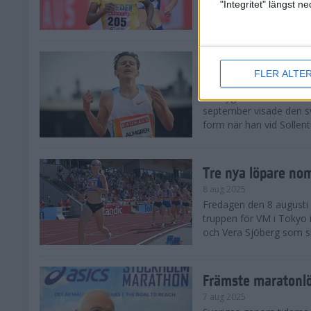
landskamp i friidrott, a
"Integritet" längst 
Stadion. Det blev svensk
Svenskt rekord nä
FLER ALTE
10 aug 2025
En dryg månad före frii
september visade den s
form när han vid Sollen
Tre nya löpare nom
8 aug 2025
Fredagen den 8 augusti n
truppen för VM i Tokyo 
och Vera Sjöberg som ska
Främste maratonl
7 aug 2025