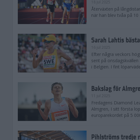
18 jul 2025
Återväxten på långdista
när han blev tvåa på 10
Sarah Lahtis bäst
16 jul 2025
Efter några veckors hög
sent på onsdagskvällen 5
i Belgien. I fint löparvä
Bakslag för Almgr
11 jul 2025
Fredagens Diamond Leag
Almgren, I sitt första l
europarekordet på 5 000
Pihlströms tredje 