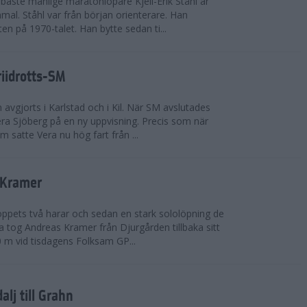
bäste manlige maratonlöpare Kjell-Erik Ståhl är
mal. Ståhl var från början orienterare. Han
ten på 1970-talet. Han bytte sedan ti...
riidrotts-SM
en avgjorts i Karlstad och i Kil. När SM avslutades
a Sjöberg på en ny uppvisning. Precis som när
m satte Vera nu hög fart från ...
 Kramer
 loppets två harar och sedan en stark sololöpning de
 tog Andreas Kramer från Djurgården tillbaka sitt
 m vid tisdagens Folksam GP...
alj till Grahn