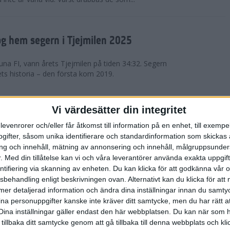
g hem segern i Tjejmilen 2025
na FI, vann årets Tjejmilen på tiden 34:32. Segern
ets historia – den första kom 2019.
en på 12 år i rekordstort adidas
Vi värdesätter din integritet
raton
levenrorer och/eller får åtkomst till information på en enhet, till exempe
ifter, såsom unika identifierare och standardinformation som skickas 
stort adidas Stockholm Halvmaraton avgjordes i
g och innehåll, mätning av annonsering och innehåll, målgruppsunde
äder. 18 grader, mulet och väldigt lite vind. Totalt
.
Med din tillåtelse kan vi och våra leverantörer använda exakta uppgif
a, varav 15,807 kom till sta...
entifiering via skanning av enheten. Du kan klicka för att godkänna vår
sbehandling enligt beskrivningen ovan. Alternativt kan du klicka för att
ll mer detaljerad information och ändra dina inställningar innan du samty
är Sverige vann Finnkampen
ina personuppgifter kanske inte kräver ditt samtycke, men du har rätt 
Dina inställningar gäller endast den här webbplatsen. Du kan när som h
av Finnkampen, världens äldsta och största
 tillbaka ditt samtycke genom att gå tillbaka till denna webbplats och k