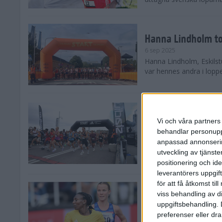
Hanna Lindholm to
6 sep 2025
Hanna Lindholm, Eskilstu
var hennes andra i lopp
Snabbaste segertid
Stockholm Halvma
Vi och våra partners 
30 aug 2025
behandlar personuppg
Ett slutsålt och rekord
anpassad annonserin
nästintill perfekt löparv
utveckling av tjänster
var 19,866 löpare anmäld
positionering och id
leverantörers uppgift
för att få åtkomst ti
Löparna viktiga n
viss behandling av d
26 aug 2025
uppgiftsbehandling. 
Den hundrade upplagan 
preferenser eller dra