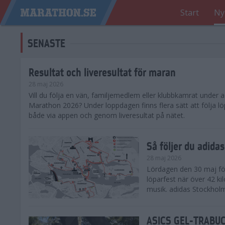
Start
Ny
SENASTE
Resultat och liveresultat för maran
28 maj 2026
​Vill du följa en vän, familjemedlem eller klubbkamrat under
Marathon 2026? Under loppdagen finns flera sätt att följa lö
både via appen och genom liveresultat på nätet.
Så följer du adid
28 maj 2026
Lördagen den 30 maj för
löparfest när över 42 ki
musik. adidas Stockholm
ASICS GEL-TRABUCO