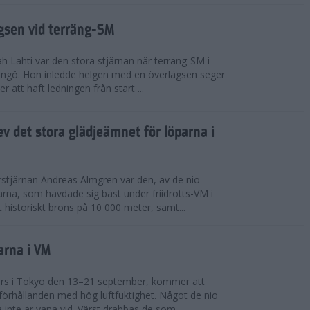
ägsen vid terräng-SM
h Lahti var den stora stjärnan när terräng-SM i
ingö. Hon inledde helgen med en överlägsen seger
 att haft ledningen från start ...
v det stora glädjeämnet för löparna i
stjärnan Andreas Almgren var den, av de nio
rna, som hävdade sig bäst under friidrotts-VM i
 historiskt brons på 10 000 meter, samt...
arna i VM
örs i Tokyo den 13–21 september, kommer att
förhållanden med hög luftfuktighet. Något de nio
inte är vana vid. Värst drabbas de som...