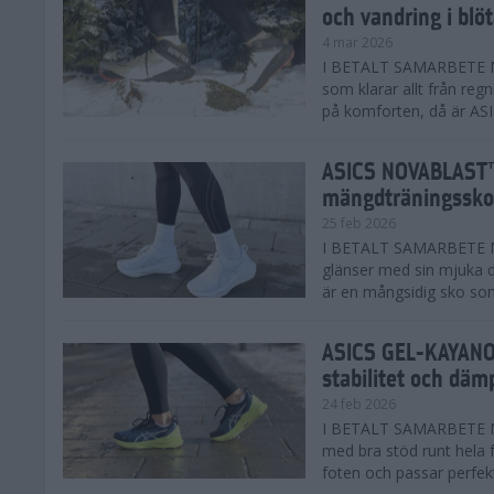
och vandring i blö
4 mar 2026
I BETALT SAMARBETE MED
som klarar allt från reg
på komforten, då är AS
ASICS NOVABLAST™
mängdträningssko
25 feb 2026
I BETALT SAMARBETE ME
glänser med sin mjuka
är en mångsidig sko som 
ASICS GEL-KAYANO™
stabilitet och däm
24 feb 2026
I BETALT SAMARBETE M
med bra stöd runt hela 
foten och passar perfekt