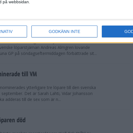
vgjordes inför fullsatta läktare på Stockholms
ned på webbsidan.
 seger i både dam- och herrkampen, delvi...
r Almgren testade VM-formen
RNATIV
GODKÄNN INTE
GO
drotts-VM, som avgörs i Tokyo den 13-21
venske löparstjärnan Andreas Almgren lovande
tuna GP på söndagseftermiddagen förbättrade sit...
inerade till VM
ominerades ytterligare tre löpare till den svenska
i september. Det är Sarah Lahti, Vidar Johansson
 adderas till de sex som är n...
öparen död