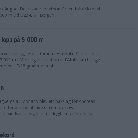
ns är god. Det visade Jonathon Grahn från Mölndal
 000 m vid U23-EM i Bergen.
a lopp på 5 000 m
höjdsträning i Font Romeu i Frankrike Sarah Lahti
 000 m i Meeting International d´Athletism i Liège
der med 17-18 grader och ob...
en
ue gala i Monaco blev ett bakslag för Andreas
opp efter den bejublade segern och nya
 m vid Bauhausgalan för drygt tre veckof seda...
rekord