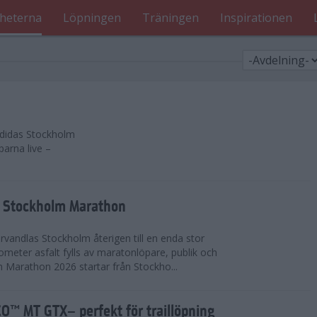
heterna
Löpningen
Träningen
Inspirationen
 adidas Stockholm
parna live –
as Stockholm Marathon
vandlas Stockholm återigen till en enda stor
lometer asfalt fylls av maratonlöpare, publik och
 Marathon 2026 startar från Stockho...
™ MT GTX– perfekt för traillöpning