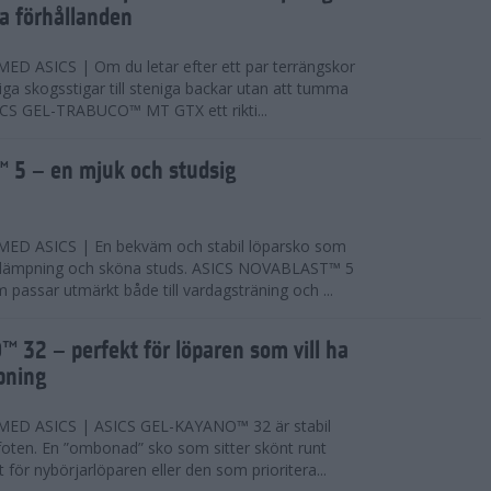
ta förhållanden
 ASICS | Om du letar efter ett par terrängskor
niga skogsstigar till steniga backar utan att tumma
ICS GEL-TRABUCO™ MT GTX ett rikti...
 5 – en mjuk och studsig
D ASICS | En bekväm och stabil löparsko som
 dämpning och sköna studs. ASICS NOVABLAST™ 5
passar utmärkt både till vardagsträning och ...
 32 – perfekt för löparen som vill ha
pning
ED ASICS | ASICS GEL-KAYANO™ 32 är stabil
foten. En ”ombonad” sko som sitter skönt runt
 för nybörjarlöparen eller den som prioritera...