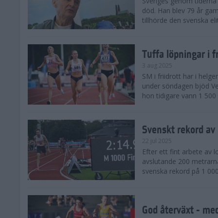
Sveriges genom tiderna 
död. Han blev 79 år gam
tillhörde den svenska eli
Tuffa löpningar i f
3 aug 2025
SM i friidrott har i helg
under söndagen bjöd Ver
hon tidigare vann 1 500 
Svenskt rekord av
22 jul 2025
Efter ett fint arbete av
avslutande 200 metrarna
svenska rekord på 1 000
God återväxt - med