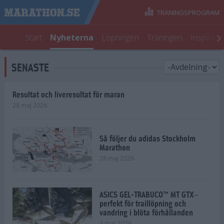
TRÄNINGSPROGRAM
Start
Nyheterna
Löpningen
Träningen
Inspirati
SENASTE
Resultat och liveresultat för maran
28 maj 2026
Så följer du adidas Stockholm
Marathon
28 maj 2026
ASICS GEL-TRABUCO™ MT GTX–
perfekt för traillöpning och
vandring i blöta förhållanden
4 mar 2026