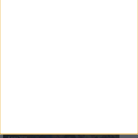
16 jul 2025
Bakslag för Almgren
11 jul 2025
Pihlströms tredje rekord
3 jul 2025
nästa ›
INTRESSANTA LOPP
Höstrusket • 8 november
8 nov 2025