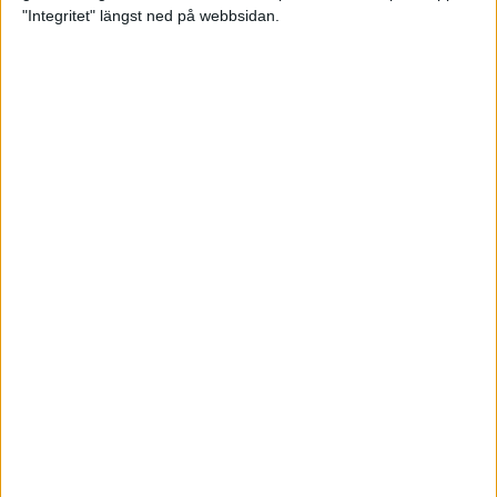
glädjeämnet för löparna i VM
"Integritet" längst ned på webbsidan.
23 sep 2025
Tufft väder för löparna i VM
11 sep 2025
Hanna Lindholm tog hem segern i
Tjejmilen 2025
6 sep 2025
Snabbaste segertiden på 12 år i
rekordstort adidas Stockholm
Halvmaraton
30 aug 2025