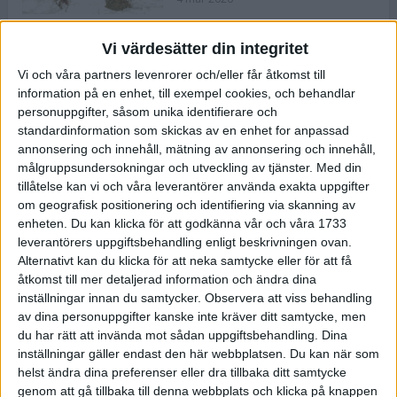
Vi värdesätter din integritet
ASICS NOVABLAST™ 5 – en mjuk
Vi och våra partners levenrorer och/eller får åtkomst till
och studsig mängdträningssko
information på en enhet, till exempel cookies, och behandlar
25 feb 2026
personuppgifter, såsom unika identifierare och
standardinformation som skickas av en enhet for anpassad
annonsering och innehåll, mätning av annonsering och innehåll,
ASICS GEL-KAYANO™ 32 – perfekt
målgruppsundersokningar och utveckling av tjänster.
Med din
för löparen som vill ha stabilitet
tillåtelse kan vi och våra leverantörer använda exakta uppgifter
och dämpning
om geografisk positionering och identifiering via skanning av
24 feb 2026
enheten. Du kan klicka för att godkänna vår och våra 1733
leverantörers uppgiftsbehandling enligt beskrivningen ovan.
Alternativt kan du klicka för att neka samtycke eller för att få
Sarah Lahti överlägsen vid
åtkomst till mer detaljerad information och ändra dina
terräng-SM
inställningar innan du samtycker.
Observera att viss behandling
20 okt 2025
av dina personuppgifter kanske inte kräver ditt samtycke, men
du har rätt att invända mot sådan uppgiftsbehandling. Dina
inställningar gäller endast den här webbplatsen. Du kan när som
helst ändra dina preferenser eller dra tillbaka ditt samtycke
Almgrens brons blev det stora
genom att gå tillbaka till denna webbplats och klicka på knappen