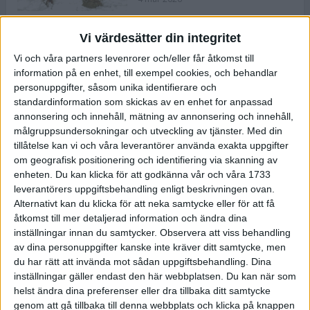
Vi värdesätter din integritet
ASICS NOVABLAST™ 5 – en mjuk
Vi och våra partners levenrorer och/eller får åtkomst till
och studsig mängdträningssko
information på en enhet, till exempel cookies, och behandlar
25 feb 2026
personuppgifter, såsom unika identifierare och
standardinformation som skickas av en enhet for anpassad
annonsering och innehåll, mätning av annonsering och innehåll,
ASICS GEL-KAYANO™ 32 – perfekt
målgruppsundersokningar och utveckling av tjänster.
Med din
för löparen som vill ha stabilitet
tillåtelse kan vi och våra leverantörer använda exakta uppgifter
och dämpning
om geografisk positionering och identifiering via skanning av
24 feb 2026
enheten. Du kan klicka för att godkänna vår och våra 1733
leverantörers uppgiftsbehandling enligt beskrivningen ovan.
Alternativt kan du klicka för att neka samtycke eller för att få
Sarah Lahti överlägsen vid
åtkomst till mer detaljerad information och ändra dina
terräng-SM
inställningar innan du samtycker.
Observera att viss behandling
20 okt 2025
av dina personuppgifter kanske inte kräver ditt samtycke, men
du har rätt att invända mot sådan uppgiftsbehandling. Dina
inställningar gäller endast den här webbplatsen. Du kan när som
helst ändra dina preferenser eller dra tillbaka ditt samtycke
Almgrens brons blev det stora
genom att gå tillbaka till denna webbplats och klicka på knappen