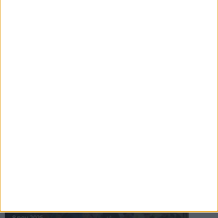
16 jul 2025
Bakslag för Almgren
11 jul 2025
Pihlströms tredje rekord
3 jul 2025
nästa ›
INTRESSANTA LOPP
Höstrusket • 8 november
8 nov 2025