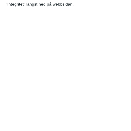
glädjeämnet för löparna i VM
"Integritet" längst ned på webbsidan.
23 sep 2025
Tufft väder för löparna i VM
11 sep 2025
Hanna Lindholm tog hem segern i
Tjejmilen 2025
6 sep 2025
Snabbaste segertiden på 12 år i
rekordstort adidas Stockholm
Halvmaraton
30 aug 2025