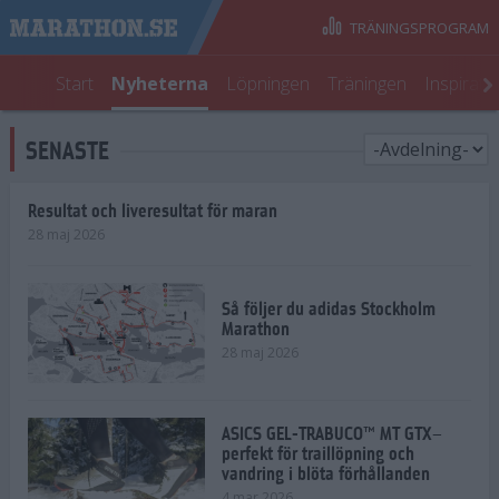
TRÄNINGSPROGRAM
Start
Nyheterna
Löpningen
Träningen
Inspirati
SENASTE
Resultat och liveresultat för maran
28 maj 2026
Så följer du adidas Stockholm
Marathon
28 maj 2026
ASICS GEL-TRABUCO™ MT GTX–
perfekt för traillöpning och
vandring i blöta förhållanden
4 mar 2026