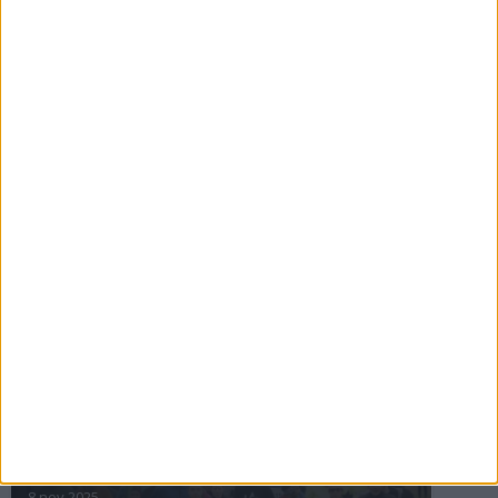
16 jul 2025
Bakslag för Almgren
11 jul 2025
Pihlströms tredje rekord
3 jul 2025
nästa ›
INTRESSANTA LOPP
Höstrusket • 8 november
8 nov 2025