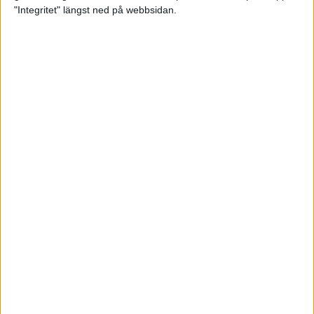
glädjeämnet för löparna i VM
"Integritet" längst ned på webbsidan.
23 sep 2025
Tufft väder för löparna i VM
11 sep 2025
Hanna Lindholm tog hem segern i
Tjejmilen 2025
6 sep 2025
Snabbaste segertiden på 12 år i
rekordstort adidas Stockholm
Halvmaraton
30 aug 2025