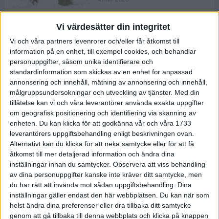
Vi värdesätter din integritet
ASICS NOVABLAST™ 5 – en mjuk
Vi och våra partners levenrorer och/eller får åtkomst till
och studsig mängdträningssko
information på en enhet, till exempel cookies, och behandlar
25 feb 2026
personuppgifter, såsom unika identifierare och
standardinformation som skickas av en enhet for anpassad
annonsering och innehåll, mätning av annonsering och innehåll,
ASICS GEL-KAYANO™ 32 – perfekt
målgruppsundersokningar och utveckling av tjänster.
Med din
för löparen som vill ha stabilitet
tillåtelse kan vi och våra leverantörer använda exakta uppgifter
och dämpning
om geografisk positionering och identifiering via skanning av
24 feb 2026
enheten. Du kan klicka för att godkänna vår och våra 1733
leverantörers uppgiftsbehandling enligt beskrivningen ovan.
Alternativt kan du klicka för att neka samtycke eller för att få
Sarah Lahti överlägsen vid
åtkomst till mer detaljerad information och ändra dina
terräng-SM
inställningar innan du samtycker.
Observera att viss behandling
20 okt 2025
av dina personuppgifter kanske inte kräver ditt samtycke, men
du har rätt att invända mot sådan uppgiftsbehandling. Dina
inställningar gäller endast den här webbplatsen. Du kan när som
helst ändra dina preferenser eller dra tillbaka ditt samtycke
Almgrens brons blev det stora
genom att gå tillbaka till denna webbplats och klicka på knappen