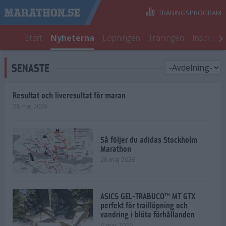
TRÄNINGSPROGRAM
Start
Nyheterna
Löpningen
Träningen
Inspirati
SENASTE
Resultat och liveresultat för maran
28 maj 2026
Så följer du adidas Stockholm
Marathon
28 maj 2026
ASICS GEL-TRABUCO™ MT GTX–
perfekt för traillöpning och
vandring i blöta förhållanden
4 mar 2026