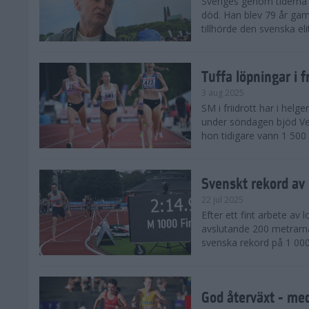
Sveriges genom tiderna 
död. Han blev 79 år gam
tillhörde den svenska eli
Tuffa löpningar i f
3 aug 2025
SM i friidrott har i helg
under söndagen bjöd Ver
hon tidigare vann 1 500 
Svenskt rekord av
22 jul 2025
Efter ett fint arbete av
avslutande 200 metrarna
svenska rekord på 1 000
God återväxt - med