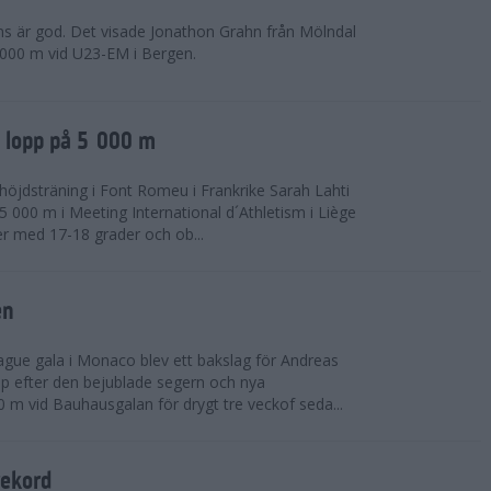
ns är god. Det visade Jonathon Grahn från Mölndal
 000 m vid U23-EM i Bergen.
a lopp på 5 000 m
höjdsträning i Font Romeu i Frankrike Sarah Lahti
 000 m i Meeting International d´Athletism i Liège
der med 17-18 grader och ob...
en
ue gala i Monaco blev ett bakslag för Andreas
opp efter den bejublade segern och nya
 m vid Bauhausgalan för drygt tre veckof seda...
rekord