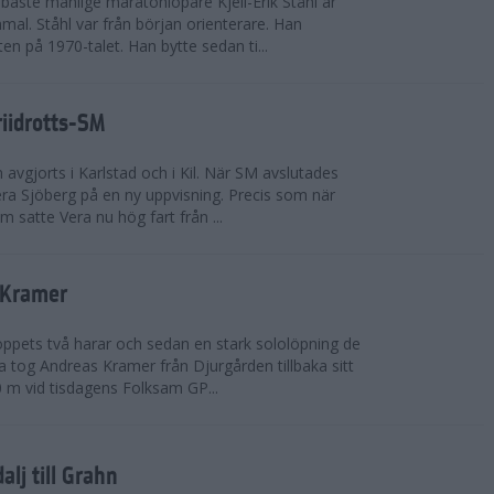
bäste manlige maratonlöpare Kjell-Erik Ståhl är
mal. Ståhl var från början orienterare. Han
ten på 1970-talet. Han bytte sedan ti...
riidrotts-SM
en avgjorts i Karlstad och i Kil. När SM avslutades
a Sjöberg på en ny uppvisning. Precis som när
m satte Vera nu hög fart från ...
 Kramer
 loppets två harar och sedan en stark sololöpning de
 tog Andreas Kramer från Djurgården tillbaka sitt
 m vid tisdagens Folksam GP...
alj till Grahn