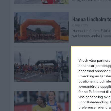
Hanna Lindholm to
6 sep 2025
Hanna Lindholm, Eskilstu
var hennes andra i lopp
Snabbaste segertid
Stockholm Halvma
Vi och våra partners 
30 aug 2025
behandlar personuppg
Ett slutsålt och rekord
anpassad annonserin
nästintill perfekt löparv
utveckling av tjänster
var 19,866 löpare anmäld
positionering och id
leverantörers uppgift
för att få åtkomst ti
Löparna viktiga n
viss behandling av d
26 aug 2025
uppgiftsbehandling. 
Den hundrade upplagan 
preferenser eller dra