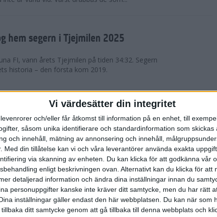
g hem segern i Tjejmilen 2025
na FI, vann årets Tjejmilen på tiden 34:32. Segern
ets historia – den första kom 2019.
en på 12 år i rekordstort adidas
Vi värdesätter din integritet
raton
levenrorer och/eller får åtkomst till information på en enhet, till exempe
ifter, såsom unika identifierare och standardinformation som skickas 
stort adidas Stockholm Halvmaraton avgjordes i
g och innehåll, mätning av annonsering och innehåll, målgruppsunde
äder. 18 grader, mulet och väldigt lite vind. Totalt
.
Med din tillåtelse kan vi och våra leverantörer använda exakta uppgif
a, varav 15,807 kom till sta...
entifiering via skanning av enheten. Du kan klicka för att godkänna vår
sbehandling enligt beskrivningen ovan. Alternativt kan du klicka för att
ll mer detaljerad information och ändra dina inställningar innan du samty
är Sverige vann Finnkampen
ina personuppgifter kanske inte kräver ditt samtycke, men du har rätt 
Dina inställningar gäller endast den här webbplatsen. Du kan när som h
av Finnkampen, världens äldsta och största
 tillbaka ditt samtycke genom att gå tillbaka till denna webbplats och k