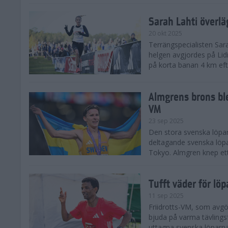
Sarah Lahti överl
20 okt 2025
Terrängspecialisten Sara
helgen avgjordes på Lid
på korta banan 4 km efter
Almgrens brons ble
VM
23 sep 2025
Den stora svenska löpar
deltagande svenska löpa
Tokyo. Almgren knep ett
Tufft väder för löp
11 sep 2025
Friidrotts-VM, som avg
bjuda på varma tävlings
uttagna svenska löparna 