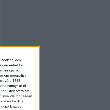
l cookies, och
av en enhet for
rsokningar och
ter om geografisk
 och våra 1733
 neka samtycke eller
cker.
Observera att
att invända mot sådan
elst ändra dina
licka på knappen