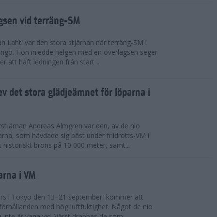
ägsen vid terräng-SM
h Lahti var den stora stjärnan när terräng-SM i
ingö. Hon inledde helgen med en överlägsen seger
 att haft ledningen från start ...
v det stora glädjeämnet för löparna i
stjärnan Andreas Almgren var den, av de nio
rna, som hävdade sig bäst under friidrotts-VM i
 historiskt brons på 10 000 meter, samt...
arna i VM
örs i Tokyo den 13–21 september, kommer att
förhållanden med hög luftfuktighet. Något de nio
inte är vana vid. Värst drabbas de som...