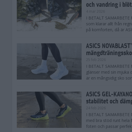
och vandring i blö
4 mar 2026
I BETALT SAMARBETE MED
som klarar allt från reg
på komforten, då är AS
ASICS NOVABLAST™
mängdträningssko
25 feb 2026
I BETALT SAMARBETE ME
glänser med sin mjuka
är en mångsidig sko som 
ASICS GEL-KAYANO™
stabilitet och däm
24 feb 2026
I BETALT SAMARBETE M
med bra stöd runt hela 
foten och passar perfekt