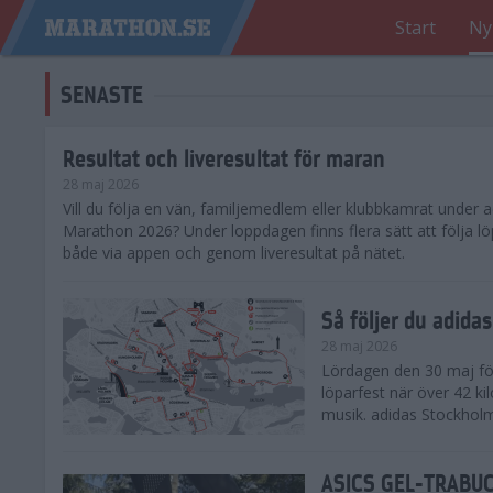
Start
Ny
SENASTE
Resultat och liveresultat för maran
28 maj 2026
​Vill du följa en vän, familjemedlem eller klubbkamrat under
Marathon 2026? Under loppdagen finns flera sätt att följa lö
både via appen och genom liveresultat på nätet.
Så följer du adid
28 maj 2026
Lördagen den 30 maj för
löparfest när över 42 ki
musik. adidas Stockholm
ASICS GEL-TRABUCO