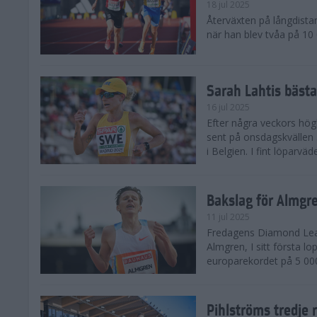
18 jul 2025
Återväxten på långdista
när han blev tvåa på 10
Sarah Lahtis bäst
16 jul 2025
Efter några veckors hög
sent på onsdagskvällen 5
i Belgien. I fint löparvä
Bakslag för Almgr
11 jul 2025
Fredagens Diamond Leag
Almgren, I sitt första l
europarekordet på 5 000
Pihlströms tredje 