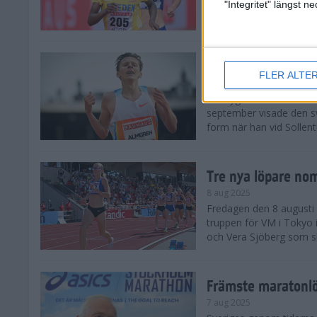
landskamp i friidrott, a
"Integritet" längst 
Stadion. Det blev svensk
Svenskt rekord nä
FLER ALTE
10 aug 2025
En dryg månad före frii
september visade den s
form när han vid Sollen
Tre nya löpare nom
8 aug 2025
Fredagen den 8 augusti n
truppen för VM i Tokyo 
och Vera Sjöberg som ska
Främste maratonl
7 aug 2025