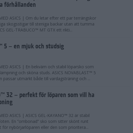
ta förhållanden
 ASICS | Om du letar efter ett par terrängskor
niga skogsstigar till steniga backar utan att tumma
ICS GEL-TRABUCO™ MT GTX ett rikti...
 5 – en mjuk och studsig
D ASICS | En bekväm och stabil löparsko som
 dämpning och sköna studs. ASICS NOVABLAST™ 5
passar utmärkt både till vardagsträning och ...
 32 – perfekt för löparen som vill ha
pning
ED ASICS | ASICS GEL-KAYANO™ 32 är stabil
foten. En ”ombonad” sko som sitter skönt runt
 för nybörjarlöparen eller den som prioritera...