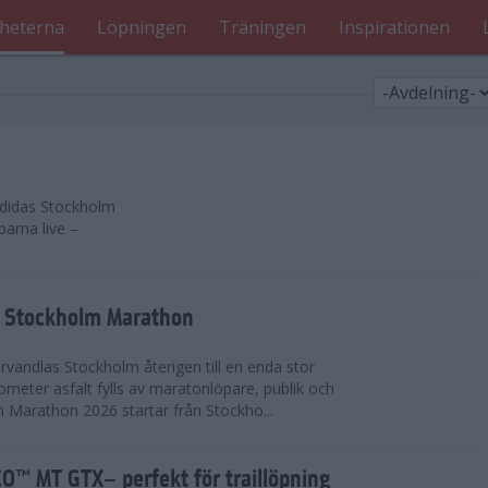
heterna
Löpningen
Träningen
Inspirationen
 adidas Stockholm
parna live –
as Stockholm Marathon
vandlas Stockholm återigen till en enda stor
lometer asfalt fylls av maratonlöpare, publik och
 Marathon 2026 startar från Stockho...
™ MT GTX– perfekt för traillöpning