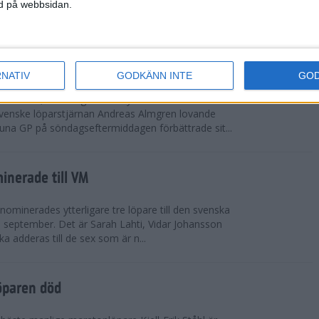
vgjordes inför fullsatta läktare på Stockholms
ned på webbsidan.
 seger i både dam- och herrkampen, delvi...
r Almgren testade VM-formen
RNATIV
GODKÄNN INTE
GO
drotts-VM, som avgörs i Tokyo den 13-21
venske löparstjärnan Andreas Almgren lovande
tuna GP på söndagseftermiddagen förbättrade sit...
inerade till VM
ominerades ytterligare tre löpare till den svenska
i september. Det är Sarah Lahti, Vidar Johansson
 adderas till de sex som är n...
öparen död