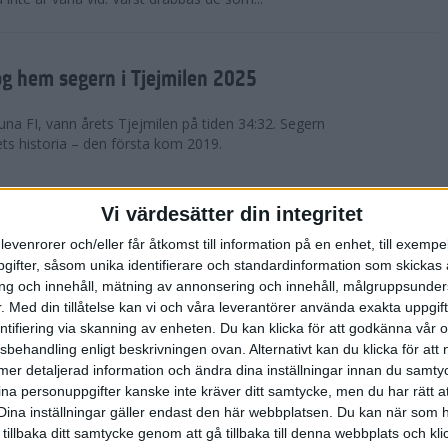
g hem segern i Tjejmilen 2025
na FI, vann årets Tjejmilen på tiden 34:32. Segern
ets historia – den första kom 2019.
en på 12 år i rekordstort adidas
Vi värdesätter din integritet
raton
levenrorer och/eller får åtkomst till information på en enhet, till exempe
ifter, såsom unika identifierare och standardinformation som skickas 
stort adidas Stockholm Halvmaraton avgjordes i
g och innehåll, mätning av annonsering och innehåll, målgruppsunde
äder. 18 grader, mulet och väldigt lite vind. Totalt
.
Med din tillåtelse kan vi och våra leverantörer använda exakta uppgif
a, varav 15,807 kom till sta...
entifiering via skanning av enheten. Du kan klicka för att godkänna vår
sbehandling enligt beskrivningen ovan. Alternativt kan du klicka för att
ll mer detaljerad information och ändra dina inställningar innan du samty
är Sverige vann Finnkampen
ina personuppgifter kanske inte kräver ditt samtycke, men du har rätt 
Dina inställningar gäller endast den här webbplatsen. Du kan när som h
av Finnkampen, världens äldsta och största
 tillbaka ditt samtycke genom att gå tillbaka till denna webbplats och k