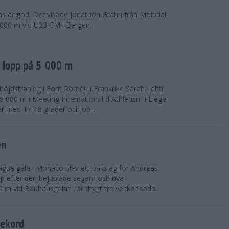
ns är god. Det visade Jonathon Grahn från Mölndal
 000 m vid U23-EM i Bergen.
a lopp på 5 000 m
höjdsträning i Font Romeu i Frankrike Sarah Lahti
 000 m i Meeting International d´Athletism i Liège
der med 17-18 grader och ob...
en
ue gala i Monaco blev ett bakslag för Andreas
opp efter den bejublade segern och nya
 m vid Bauhausgalan för drygt tre veckof seda...
rekord