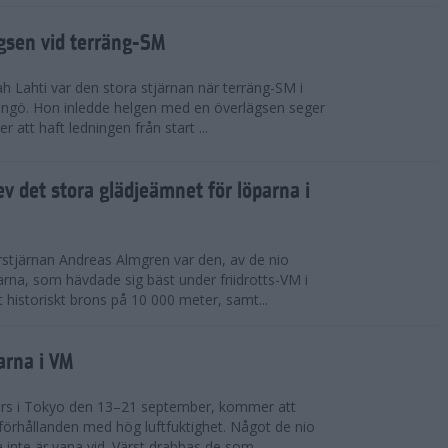
ägsen vid terräng-SM
h Lahti var den stora stjärnan när terräng-SM i
ingö. Hon inledde helgen med en överlägsen seger
 att haft ledningen från start ...
v det stora glädjeämnet för löparna i
stjärnan Andreas Almgren var den, av de nio
rna, som hävdade sig bäst under friidrotts-VM i
 historiskt brons på 10 000 meter, samt...
arna i VM
örs i Tokyo den 13–21 september, kommer att
förhållanden med hög luftfuktighet. Något de nio
inte är vana vid. Värst drabbas de som...