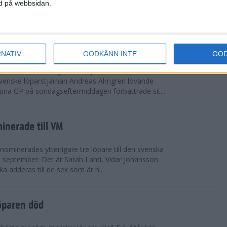
vgjordes inför fullsatta läktare på Stockholms
ned på webbsidan.
 seger i både dam- och herrkampen, delvi...
r Almgren testade VM-formen
RNATIV
GODKÄNN INTE
GO
drotts-VM, som avgörs i Tokyo den 13-21
venske löparstjärnan Andreas Almgren lovande
tuna GP på söndagseftermiddagen förbättrade sit...
inerade till VM
ominerades ytterligare tre löpare till den svenska
i september. Det är Sarah Lahti, Vidar Johansson
 adderas till de sex som är n...
öparen död