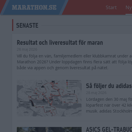
Start
Ny
SENASTE
Resultat och liveresultat för maran
28 maj 2026
​Vill du följa en vän, familjemedlem eller klubbkamrat under
Marathon 2026? Under loppdagen finns flera sätt att följa lö
både via appen och genom liveresultat på nätet.
Så följer du adid
28 maj 2026
Lördagen den 30 maj för
löparfest när över 42 ki
musik. adidas Stockholm
ASICS GEL-TRABUCO