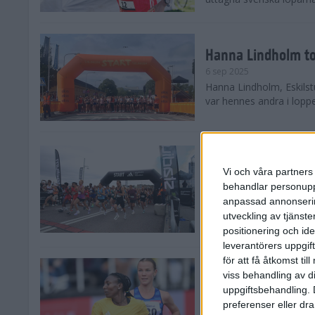
Hanna Lindholm to
6 sep 2025
Hanna Lindholm, Eskilstu
var hennes andra i lopp
Snabbaste segertid
Stockholm Halvma
Vi och våra partners 
30 aug 2025
behandlar personuppg
Ett slutsålt och rekord
anpassad annonserin
nästintill perfekt löparv
utveckling av tjänster
var 19,866 löpare anmäld
positionering och id
leverantörers uppgift
för att få åtkomst ti
Löparna viktiga n
viss behandling av d
26 aug 2025
uppgiftsbehandling. 
Den hundrade upplagan 
preferenser eller dra