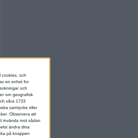
l cookies, och
av en enhet for
rsokningar och
ter om geografisk
 och våra 1733
 neka samtycke eller
cker.
Observera att
att invända mot sådan
elst ändra dina
licka på knappen