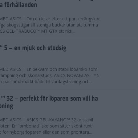
ta förhållanden
 ASICS | Om du letar efter ett par terrängskor
niga skogsstigar till steniga backar utan att tumma
ICS GEL-TRABUCO™ MT GTX ett rikti...
 5 – en mjuk och studsig
D ASICS | En bekväm och stabil löparsko som
 dämpning och sköna studs. ASICS NOVABLAST™ 5
passar utmärkt både till vardagsträning och ...
 32 – perfekt för löparen som vill ha
pning
ED ASICS | ASICS GEL-KAYANO™ 32 är stabil
foten. En ”ombonad” sko som sitter skönt runt
 för nybörjarlöparen eller den som prioritera...