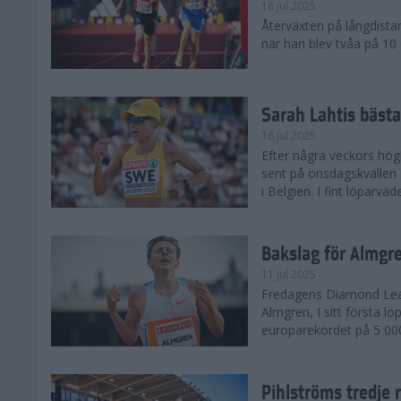
18 jul 2025
Återväxten på långdista
när han blev tvåa på 10
Sarah Lahtis bäst
16 jul 2025
Efter några veckors hög
sent på onsdagskvällen 5
i Belgien. I fint löparvä
Bakslag för Almgr
11 jul 2025
Fredagens Diamond Leag
Almgren, I sitt första l
europarekordet på 5 000
Pihlströms tredje 