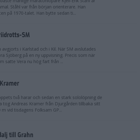
bäste manlige maratonlöpare Kjell-Erik Ståhl är
mal. Ståhl var från början orienterare. Han
ten på 1970-talet. Han bytte sedan ti...
riidrotts-SM
en avgjorts i Karlstad och i Kil. När SM avslutades
a Sjöberg på en ny uppvisning. Precis som när
m satte Vera nu hög fart från ...
 Kramer
 loppets två harar och sedan en stark sololöpning de
 tog Andreas Kramer från Djurgården tillbaka sitt
 m vid tisdagens Folksam GP...
alj till Grahn