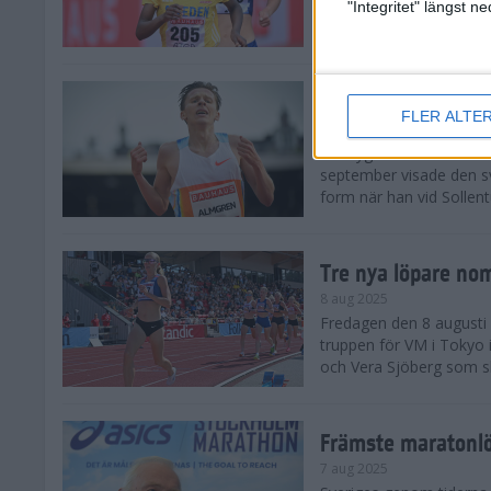
landskamp i friidrott, a
"Integritet" längst 
Stadion. Det blev svensk
Svenskt rekord nä
FLER ALTE
10 aug 2025
En dryg månad före frii
september visade den s
form när han vid Sollen
Tre nya löpare nom
8 aug 2025
Fredagen den 8 augusti n
truppen för VM i Tokyo 
och Vera Sjöberg som ska
Främste maratonl
7 aug 2025