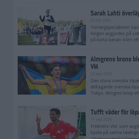
Sarah Lahti överl
20 okt 2025
Terrängspecialisten Sara
helgen avgjordes på Lid
på korta banan 4 km efter
Almgrens brons ble
VM
23 sep 2025
Den stora svenska löpar
deltagande svenska löpa
Tokyo. Almgren knep ett
Tufft väder för löp
11 sep 2025
Friidrotts-VM, som avg
bjuda på varma tävlings
uttagna svenska löparna 