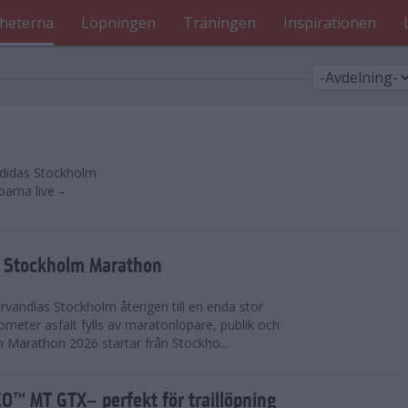
heterna
Löpningen
Träningen
Inspirationen
 adidas Stockholm
parna live –
as Stockholm Marathon
vandlas Stockholm återigen till en enda stor
lometer asfalt fylls av maratonlöpare, publik och
 Marathon 2026 startar från Stockho...
™ MT GTX– perfekt för traillöpning