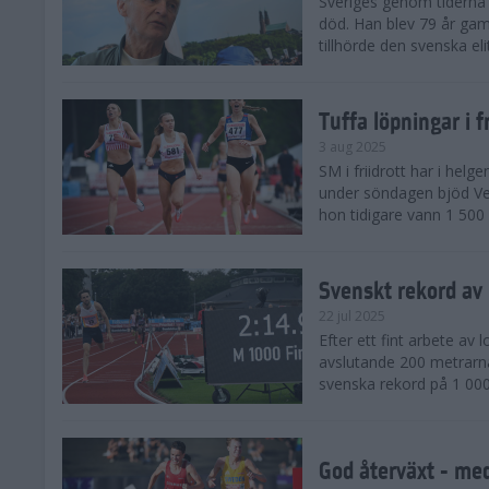
Sveriges genom tiderna 
död. Han blev 79 år gam
tillhörde den svenska eli
Tuffa löpningar i f
3 aug 2025
SM i friidrott har i helg
under söndagen bjöd Ver
hon tidigare vann 1 500 
Svenskt rekord av
22 jul 2025
Efter ett fint arbete av
avslutande 200 metrarna
svenska rekord på 1 000
God återväxt - med