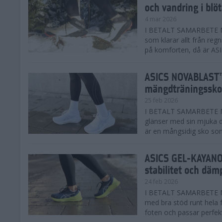
och vandring i blö
4 mar 2026
I BETALT SAMARBETE MED
som klarar allt från reg
på komforten, då är AS
ASICS NOVABLAST™
mängdträningssko
25 feb 2026
I BETALT SAMARBETE ME
glänser med sin mjuka
är en mångsidig sko som 
ASICS GEL-KAYANO™
stabilitet och däm
24 feb 2026
I BETALT SAMARBETE M
med bra stöd runt hela 
foten och passar perfekt