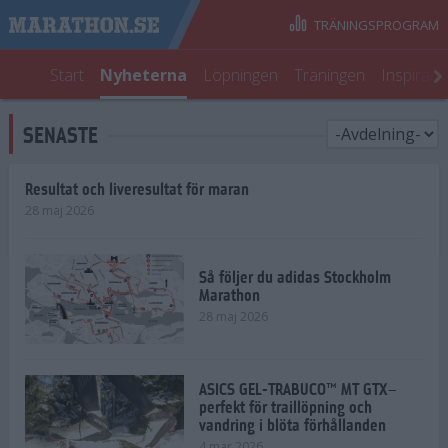
TRÄNINGSPROGRAM
Start
Nyheterna
Löpningen
Träningen
Inspirati
SENASTE
Resultat och liveresultat för maran
28 maj 2026
Så följer du adidas Stockholm
Marathon
28 maj 2026
ASICS GEL-TRABUCO™ MT GTX–
perfekt för traillöpning och
vandring i blöta förhållanden
4 mar 2026