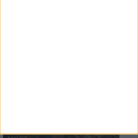
16 jul 2025
Bakslag för Almgren
11 jul 2025
Pihlströms tredje rekord
3 jul 2025
nästa ›
INTRESSANTA LOPP
Höstrusket • 8 november
8 nov 2025