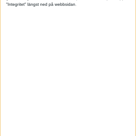
glädjeämnet för löparna i VM
"Integritet" längst ned på webbsidan.
23 sep 2025
Tufft väder för löparna i VM
11 sep 2025
Hanna Lindholm tog hem segern i
Tjejmilen 2025
6 sep 2025
Snabbaste segertiden på 12 år i
rekordstort adidas Stockholm
Halvmaraton
30 aug 2025