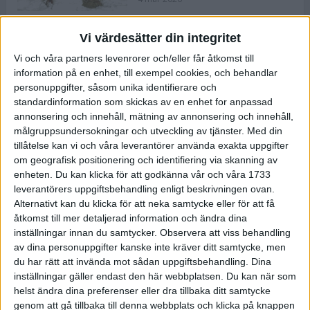
Vi värdesätter din integritet
ASICS NOVABLAST™ 5 – en mjuk
Vi och våra partners levenrorer och/eller får åtkomst till
och studsig mängdträningssko
information på en enhet, till exempel cookies, och behandlar
25 feb 2026
personuppgifter, såsom unika identifierare och
standardinformation som skickas av en enhet for anpassad
annonsering och innehåll, mätning av annonsering och innehåll,
ASICS GEL-KAYANO™ 32 – perfekt
målgruppsundersokningar och utveckling av tjänster.
Med din
för löparen som vill ha stabilitet
tillåtelse kan vi och våra leverantörer använda exakta uppgifter
och dämpning
om geografisk positionering och identifiering via skanning av
24 feb 2026
enheten. Du kan klicka för att godkänna vår och våra 1733
leverantörers uppgiftsbehandling enligt beskrivningen ovan.
Alternativt kan du klicka för att neka samtycke eller för att få
Sarah Lahti överlägsen vid
åtkomst till mer detaljerad information och ändra dina
terräng-SM
inställningar innan du samtycker.
Observera att viss behandling
20 okt 2025
av dina personuppgifter kanske inte kräver ditt samtycke, men
du har rätt att invända mot sådan uppgiftsbehandling. Dina
inställningar gäller endast den här webbplatsen. Du kan när som
helst ändra dina preferenser eller dra tillbaka ditt samtycke
Almgrens brons blev det stora
genom att gå tillbaka till denna webbplats och klicka på knappen