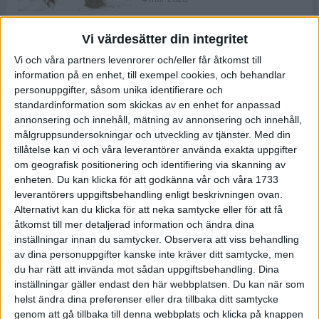
Vi värdesätter din integritet
ASICS NOVABLAST™ 5 – en mjuk
Vi och våra partners levenrorer och/eller får åtkomst till
och studsig mängdträningssko
information på en enhet, till exempel cookies, och behandlar
25 feb 2026
personuppgifter, såsom unika identifierare och
standardinformation som skickas av en enhet for anpassad
annonsering och innehåll, mätning av annonsering och innehåll,
ASICS GEL-KAYANO™ 32 – perfekt
målgruppsundersokningar och utveckling av tjänster.
Med din
för löparen som vill ha stabilitet
tillåtelse kan vi och våra leverantörer använda exakta uppgifter
och dämpning
om geografisk positionering och identifiering via skanning av
24 feb 2026
enheten. Du kan klicka för att godkänna vår och våra 1733
leverantörers uppgiftsbehandling enligt beskrivningen ovan.
Alternativt kan du klicka för att neka samtycke eller för att få
Sarah Lahti överlägsen vid
åtkomst till mer detaljerad information och ändra dina
terräng-SM
inställningar innan du samtycker.
Observera att viss behandling
20 okt 2025
av dina personuppgifter kanske inte kräver ditt samtycke, men
du har rätt att invända mot sådan uppgiftsbehandling. Dina
inställningar gäller endast den här webbplatsen. Du kan när som
helst ändra dina preferenser eller dra tillbaka ditt samtycke
Almgrens brons blev det stora
genom att gå tillbaka till denna webbplats och klicka på knappen