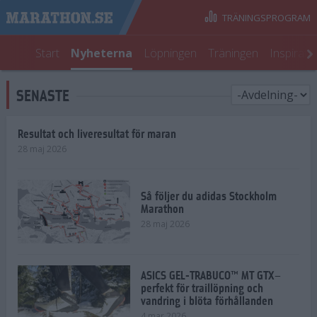
TRÄNINGSPROGRAM
Start
Nyheterna
Löpningen
Träningen
Inspirati
SENASTE
Resultat och liveresultat för maran
28 maj 2026
Så följer du adidas Stockholm
Marathon
28 maj 2026
ASICS GEL-TRABUCO™ MT GTX–
perfekt för traillöpning och
vandring i blöta förhållanden
4 mar 2026