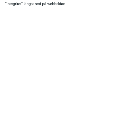
glädjeämnet för löparna i VM
"Integritet" längst ned på webbsidan.
23 sep 2025
Tufft väder för löparna i VM
11 sep 2025
Hanna Lindholm tog hem segern i
Tjejmilen 2025
6 sep 2025
Snabbaste segertiden på 12 år i
rekordstort adidas Stockholm
Halvmaraton
30 aug 2025