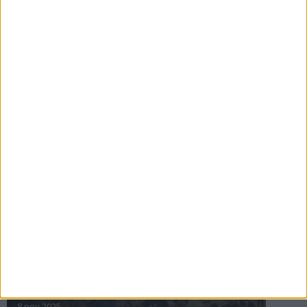
16 jul 2025
Bakslag för Almgren
11 jul 2025
Pihlströms tredje rekord
3 jul 2025
nästa ›
INTRESSANTA LOPP
Höstrusket • 8 november
8 nov 2025