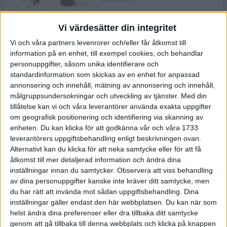
Vi värdesätter din integritet
ASICS NOVABLAST™ 5 – en mjuk
Vi och våra partners levenrorer och/eller får åtkomst till
och studsig mängdträningssko
information på en enhet, till exempel cookies, och behandlar
25 feb 2026
personuppgifter, såsom unika identifierare och
standardinformation som skickas av en enhet for anpassad
annonsering och innehåll, mätning av annonsering och innehåll,
ASICS GEL-KAYANO™ 32 – perfekt
målgruppsundersokningar och utveckling av tjänster.
Med din
för löparen som vill ha stabilitet
tillåtelse kan vi och våra leverantörer använda exakta uppgifter
och dämpning
om geografisk positionering och identifiering via skanning av
24 feb 2026
enheten. Du kan klicka för att godkänna vår och våra 1733
leverantörers uppgiftsbehandling enligt beskrivningen ovan.
Alternativt kan du klicka för att neka samtycke eller för att få
Sarah Lahti överlägsen vid
åtkomst till mer detaljerad information och ändra dina
terräng-SM
inställningar innan du samtycker.
Observera att viss behandling
20 okt 2025
av dina personuppgifter kanske inte kräver ditt samtycke, men
du har rätt att invända mot sådan uppgiftsbehandling. Dina
inställningar gäller endast den här webbplatsen. Du kan när som
helst ändra dina preferenser eller dra tillbaka ditt samtycke
Almgrens brons blev det stora
genom att gå tillbaka till denna webbplats och klicka på knappen