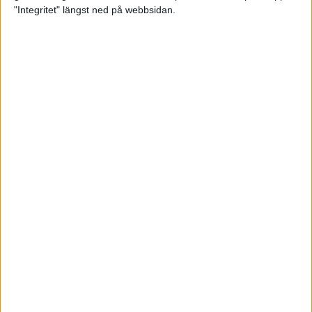
glädjeämnet för löparna i VM
"Integritet" längst ned på webbsidan.
23 sep 2025
Tufft väder för löparna i VM
11 sep 2025
Hanna Lindholm tog hem segern i
Tjejmilen 2025
6 sep 2025
Snabbaste segertiden på 12 år i
rekordstort adidas Stockholm
Halvmaraton
30 aug 2025