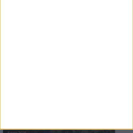
16 jul 2025
Bakslag för Almgren
11 jul 2025
Pihlströms tredje rekord
3 jul 2025
nästa ›
INTRESSANTA LOPP
Höstrusket • 8 november
8 nov 2025