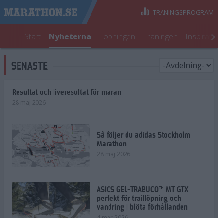
TRÄNINGSPROGRAM
Start
Nyheterna
Löpningen
Träningen
Inspirati
SENASTE
Resultat och liveresultat för maran
28 maj 2026
Så följer du adidas Stockholm
Marathon
28 maj 2026
ASICS GEL-TRABUCO™ MT GTX–
perfekt för traillöpning och
vandring i blöta förhållanden
4 mar 2026