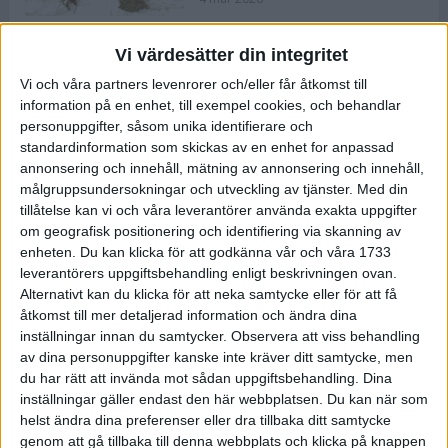
Vi värdesätter din integritet
ASICS NOVABLAST™ 5 – en mjuk
Vi och våra partners levenrorer och/eller får åtkomst till
och studsig mängdträningssko
information på en enhet, till exempel cookies, och behandlar
25 feb 2026
personuppgifter, såsom unika identifierare och
standardinformation som skickas av en enhet for anpassad
annonsering och innehåll, mätning av annonsering och innehåll,
ASICS GEL-KAYANO™ 32 – perfekt
målgruppsundersokningar och utveckling av tjänster.
Med din
för löparen som vill ha stabilitet
tillåtelse kan vi och våra leverantörer använda exakta uppgifter
och dämpning
om geografisk positionering och identifiering via skanning av
24 feb 2026
enheten. Du kan klicka för att godkänna vår och våra 1733
leverantörers uppgiftsbehandling enligt beskrivningen ovan.
Alternativt kan du klicka för att neka samtycke eller för att få
Sarah Lahti överlägsen vid
åtkomst till mer detaljerad information och ändra dina
terräng-SM
inställningar innan du samtycker.
Observera att viss behandling
20 okt 2025
av dina personuppgifter kanske inte kräver ditt samtycke, men
du har rätt att invända mot sådan uppgiftsbehandling. Dina
inställningar gäller endast den här webbplatsen. Du kan när som
helst ändra dina preferenser eller dra tillbaka ditt samtycke
Almgrens brons blev det stora
genom att gå tillbaka till denna webbplats och klicka på knappen