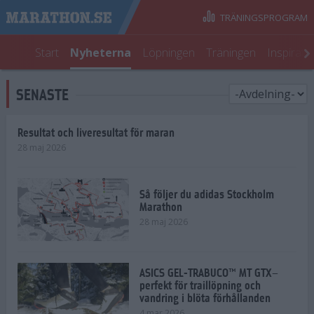
TRÄNINGSPROGRAM
Start
Nyheterna
Löpningen
Träningen
Inspirati
SENASTE
Resultat och liveresultat för maran
28 maj 2026
Så följer du adidas Stockholm
Marathon
28 maj 2026
ASICS GEL-TRABUCO™ MT GTX–
perfekt för traillöpning och
vandring i blöta förhållanden
4 mar 2026