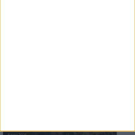
16 jul 2025
Bakslag för Almgren
11 jul 2025
Pihlströms tredje rekord
3 jul 2025
nästa ›
INTRESSANTA LOPP
Höstrusket • 8 november
8 nov 2025