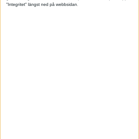
glädjeämnet för löparna i VM
"Integritet" längst ned på webbsidan.
23 sep 2025
Tufft väder för löparna i VM
11 sep 2025
Hanna Lindholm tog hem segern i
Tjejmilen 2025
6 sep 2025
Snabbaste segertiden på 12 år i
rekordstort adidas Stockholm
Halvmaraton
30 aug 2025