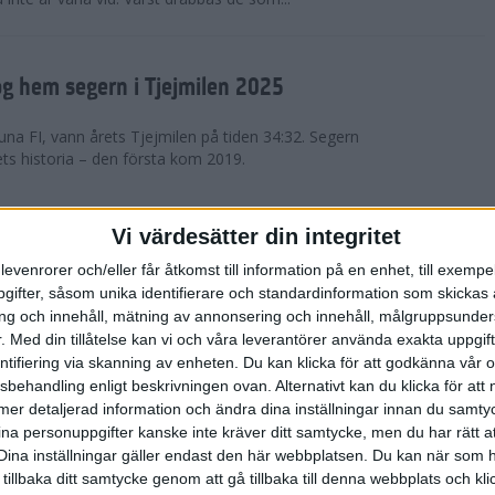
g hem segern i Tjejmilen 2025
na FI, vann årets Tjejmilen på tiden 34:32. Segern
ets historia – den första kom 2019.
en på 12 år i rekordstort adidas
Vi värdesätter din integritet
raton
levenrorer och/eller får åtkomst till information på en enhet, till exempe
ifter, såsom unika identifierare och standardinformation som skickas 
stort adidas Stockholm Halvmaraton avgjordes i
g och innehåll, mätning av annonsering och innehåll, målgruppsunde
äder. 18 grader, mulet och väldigt lite vind. Totalt
.
Med din tillåtelse kan vi och våra leverantörer använda exakta uppgif
a, varav 15,807 kom till sta...
entifiering via skanning av enheten. Du kan klicka för att godkänna vår
sbehandling enligt beskrivningen ovan. Alternativt kan du klicka för att
ll mer detaljerad information och ändra dina inställningar innan du samty
är Sverige vann Finnkampen
ina personuppgifter kanske inte kräver ditt samtycke, men du har rätt 
Dina inställningar gäller endast den här webbplatsen. Du kan när som h
av Finnkampen, världens äldsta och största
 tillbaka ditt samtycke genom att gå tillbaka till denna webbplats och k