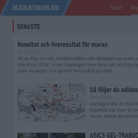
Start
Ny
SENASTE
Resultat och liveresultat för maran
28 maj 2026
​Vill du följa en vän, familjemedlem eller klubbkamrat under
Marathon 2026? Under loppdagen finns flera sätt att följa lö
både via appen och genom liveresultat på nätet.
Så följer du adid
28 maj 2026
Lördagen den 30 maj för
löparfest när över 42 ki
musik. adidas Stockholm
ASICS GEL-TRABUCO