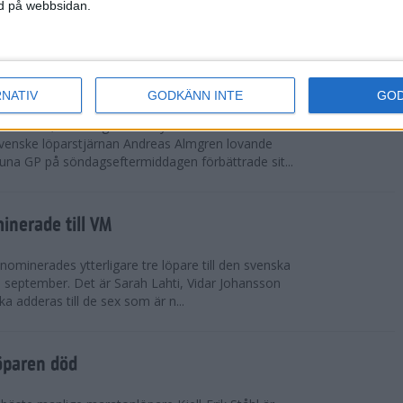
vgjordes inför fullsatta läktare på Stockholms
ned på webbsidan.
 seger i både dam- och herrkampen, delvi...
r Almgren testade VM-formen
RNATIV
GODKÄNN INTE
GO
drotts-VM, som avgörs i Tokyo den 13-21
venske löparstjärnan Andreas Almgren lovande
tuna GP på söndagseftermiddagen förbättrade sit...
inerade till VM
ominerades ytterligare tre löpare till den svenska
i september. Det är Sarah Lahti, Vidar Johansson
 adderas till de sex som är n...
öparen död