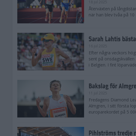
18 jul 2025
Återväxten på långdista
när han blev tvåa på 10
Sarah Lahtis bäst
16 jul 2025
Efter några veckors hög
sent på onsdagskvällen 5
i Belgien. I fint löparvä
Bakslag för Almgr
11 jul 2025
Fredagens Diamond Leag
Almgren, I sitt första l
europarekordet på 5 000
Pihlströms tredje 