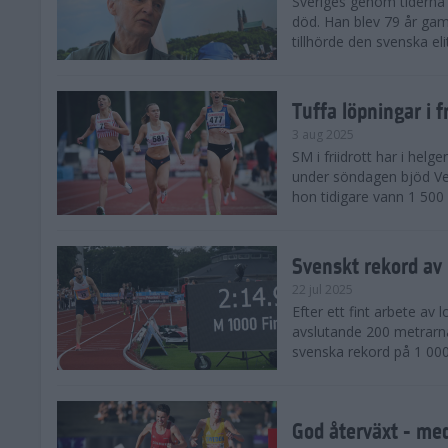
Sveriges genom tiderna 
död. Han blev 79 år gam
tillhörde den svenska eli
Tuffa löpningar i f
3 aug 2025
SM i friidrott har i helg
under söndagen bjöd Ver
hon tidigare vann 1 500 
Svenskt rekord av
22 jul 2025
Efter ett fint arbete av
avslutande 200 metrarna
svenska rekord på 1 000
God återväxt - med