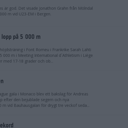
ns är god. Det visade Jonathon Grahn från Mölndal
 000 m vid U23-EM i Bergen.
a lopp på 5 000 m
höjdsträning i Font Romeu i Frankrike Sarah Lahti
 000 m i Meeting International d´Athletism i Liège
der med 17-18 grader och ob...
en
ue gala i Monaco blev ett bakslag för Andreas
opp efter den bejublade segern och nya
 m vid Bauhausgalan för drygt tre veckof seda...
rekord