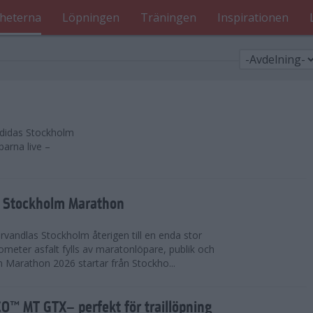
heterna
Löpningen
Träningen
Inspirationen
 adidas Stockholm
parna live –
as Stockholm Marathon
vandlas Stockholm återigen till en enda stor
lometer asfalt fylls av maratonlöpare, publik och
 Marathon 2026 startar från Stockho...
™ MT GTX– perfekt för traillöpning