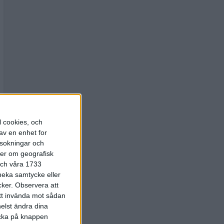
l cookies, och
av en enhet for
rsokningar och
ter om geografisk
 och våra 1733
 neka samtycke eller
cker.
Observera att
att invända mot sådan
elst ändra dina
licka på knappen