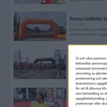
Hanna Lindholm to
6 sep 2025
Hanna Lindholm, Eskilstu
var hennes andra i lopp
Snabbaste segertid
Stockholm Halvma
Vi och våra partners 
30 aug 2025
behandlar personuppg
Ett slutsålt och rekord
anpassad annonserin
nästintill perfekt löparv
utveckling av tjänster
var 19,866 löpare anmäld
positionering och id
leverantörers uppgift
för att få åtkomst ti
Löparna viktiga n
viss behandling av d
26 aug 2025
uppgiftsbehandling. 
Den hundrade upplagan 
preferenser eller dra