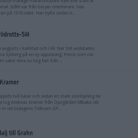
bäste manlige maratonlöpare Kjell-Erik Ståhl är
mal. Ståhl var från början orienterare. Han
ten på 1970-talet. Han bytte sedan ti...
riidrotts-SM
en avgjorts i Karlstad och i Kil. När SM avslutades
a Sjöberg på en ny uppvisning. Precis som när
m satte Vera nu hög fart från ...
 Kramer
 loppets två harar och sedan en stark sololöpning de
 tog Andreas Kramer från Djurgården tillbaka sitt
 m vid tisdagens Folksam GP...
alj till Grahn