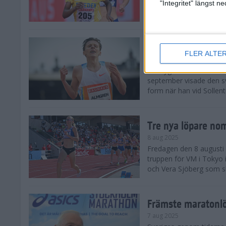
landskamp i friidrott, a
"Integritet" längst 
Stadion. Det blev svensk
Svenskt rekord nä
FLER ALTE
10 aug 2025
En dryg månad före frii
september visade den s
form när han vid Sollen
Tre nya löpare nom
8 aug 2025
Fredagen den 8 augusti n
truppen för VM i Tokyo 
och Vera Sjöberg som ska
Främste maratonl
7 aug 2025