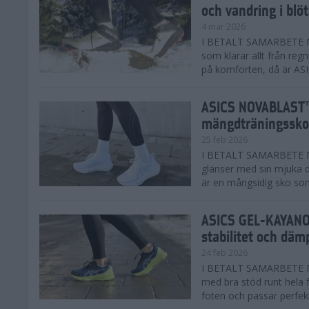
och vandring i blö
4 mar 2026
I BETALT SAMARBETE MED
som klarar allt från reg
på komforten, då är AS
ASICS NOVABLAST™
mängdträningssko
25 feb 2026
I BETALT SAMARBETE ME
glänser med sin mjuka
är en mångsidig sko som 
ASICS GEL-KAYANO™
stabilitet och däm
24 feb 2026
I BETALT SAMARBETE M
med bra stöd runt hela 
foten och passar perfekt