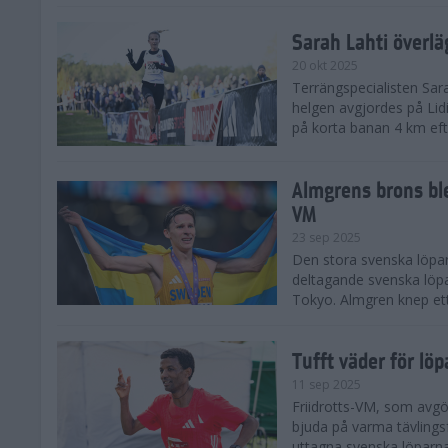
Sarah Lahti överl
20 okt 2025
Terrängspecialisten Sara
helgen avgjordes på Lid
på korta banan 4 km efter
Almgrens brons ble
VM
23 sep 2025
Den stora svenska löpar
deltagande svenska löpa
Tokyo. Almgren knep ett
Tufft väder för löp
11 sep 2025
Friidrotts-VM, som avg
bjuda på varma tävlings
uttagna svenska löparna 