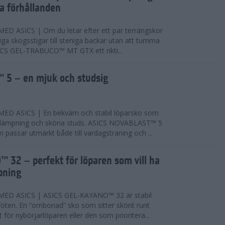
ta förhållanden
 ASICS | Om du letar efter ett par terrängskor
niga skogsstigar till steniga backar utan att tumma
ICS GEL-TRABUCO™ MT GTX ett rikti...
 5 – en mjuk och studsig
D ASICS | En bekväm och stabil löparsko som
 dämpning och sköna studs. ASICS NOVABLAST™ 5
passar utmärkt både till vardagsträning och ...
 32 – perfekt för löparen som vill ha
pning
ED ASICS | ASICS GEL-KAYANO™ 32 är stabil
foten. En ”ombonad” sko som sitter skönt runt
 för nybörjarlöparen eller den som prioritera...