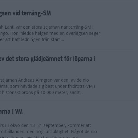
ägsen vid terräng-SM
h Lahti var den stora stjärnan när terräng-SM i
ingö. Hon inledde helgen med en överlägsen seger
 att haft ledningen från start ...
v det stora glädjeämnet för löparna i
stjärnan Andreas Almgren var den, av de nio
rna, som hävdade sig bäst under friidrotts-VM i
 historiskt brons på 10 000 meter, samt...
arna i VM
örs i Tokyo den 13–21 september, kommer att
förhållanden med hög luftfuktighet. Något de nio
inte är vana vid. Värst drabbas de som...