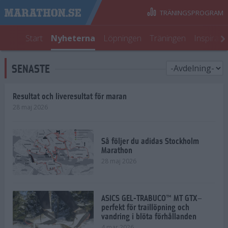
TRÄNINGSPROGRAM
Start
Nyheterna
Löpningen
Träningen
Inspirati
SENASTE
Resultat och liveresultat för maran
28 maj 2026
Så följer du adidas Stockholm
Marathon
28 maj 2026
ASICS GEL-TRABUCO™ MT GTX–
perfekt för traillöpning och
vandring i blöta förhållanden
4 mar 2026