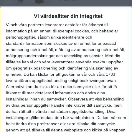
Vi värdesätter din integritet
ASICS NOVABLAST™ 5 – en mjuk
Vi och våra partners levenrorer och/eller får åtkomst till
och studsig mängdträningssko
information på en enhet, till exempel cookies, och behandlar
25 feb 2026
personuppgifter, såsom unika identifierare och
standardinformation som skickas av en enhet for anpassad
annonsering och innehåll, mätning av annonsering och innehåll,
ASICS GEL-KAYANO™ 32 – perfekt
målgruppsundersokningar och utveckling av tjänster.
Med din
för löparen som vill ha stabilitet
tillåtelse kan vi och våra leverantörer använda exakta uppgifter
och dämpning
om geografisk positionering och identifiering via skanning av
24 feb 2026
enheten. Du kan klicka för att godkänna vår och våra 1733
leverantörers uppgiftsbehandling enligt beskrivningen ovan.
Alternativt kan du klicka för att neka samtycke eller för att få
Sarah Lahti överlägsen vid
åtkomst till mer detaljerad information och ändra dina
terräng-SM
inställningar innan du samtycker.
Observera att viss behandling
20 okt 2025
av dina personuppgifter kanske inte kräver ditt samtycke, men
du har rätt att invända mot sådan uppgiftsbehandling. Dina
inställningar gäller endast den här webbplatsen. Du kan när som
helst ändra dina preferenser eller dra tillbaka ditt samtycke
Almgrens brons blev det stora
genom att gå tillbaka till denna webbplats och klicka på knappen