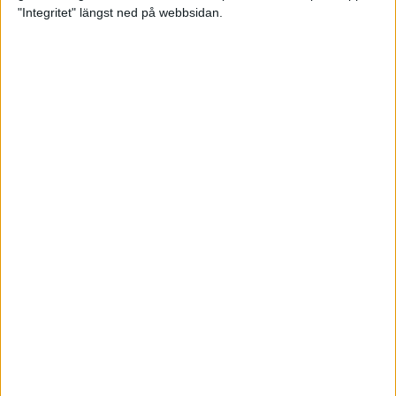
glädjeämnet för löparna i VM
"Integritet" längst ned på webbsidan.
23 sep 2025
Tufft väder för löparna i VM
11 sep 2025
Hanna Lindholm tog hem segern i
Tjejmilen 2025
6 sep 2025
Snabbaste segertiden på 12 år i
rekordstort adidas Stockholm
Halvmaraton
30 aug 2025