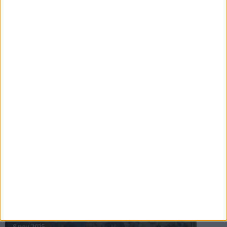
16 jul 2025
Bakslag för Almgren
11 jul 2025
Pihlströms tredje rekord
3 jul 2025
nästa ›
INTRESSANTA LOPP
Höstrusket • 8 november
8 nov 2025