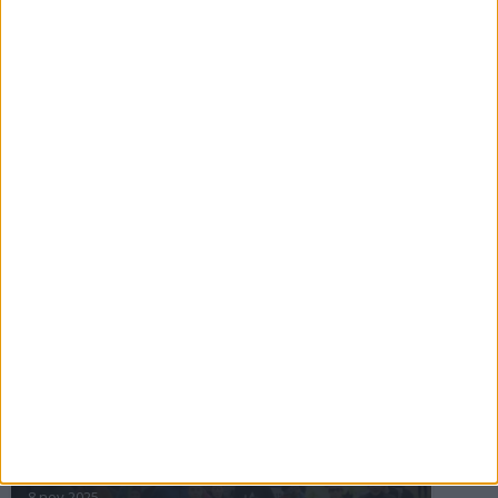
16 jul 2025
Bakslag för Almgren
11 jul 2025
Pihlströms tredje rekord
3 jul 2025
nästa ›
INTRESSANTA LOPP
Höstrusket • 8 november
8 nov 2025