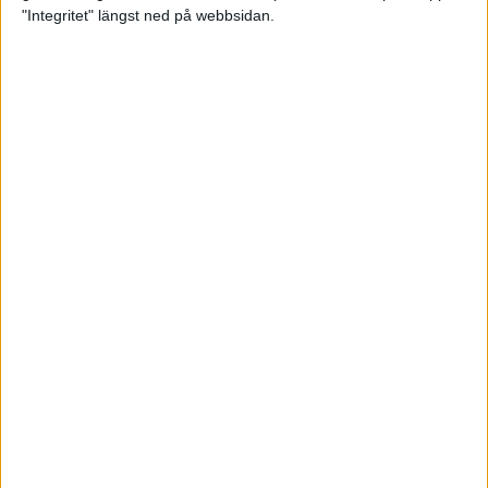
glädjeämnet för löparna i VM
"Integritet" längst ned på webbsidan.
23 sep 2025
Tufft väder för löparna i VM
11 sep 2025
Hanna Lindholm tog hem segern i
Tjejmilen 2025
6 sep 2025
Snabbaste segertiden på 12 år i
rekordstort adidas Stockholm
Halvmaraton
30 aug 2025