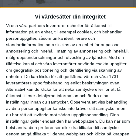
Vi värdesätter din integritet
ASICS NOVABLAST™ 5 – en mjuk
Vi och våra partners levenrorer och/eller får åtkomst till
och studsig mängdträningssko
information på en enhet, till exempel cookies, och behandlar
25 feb 2026
personuppgifter, såsom unika identifierare och
standardinformation som skickas av en enhet for anpassad
annonsering och innehåll, mätning av annonsering och innehåll,
ASICS GEL-KAYANO™ 32 – perfekt
målgruppsundersokningar och utveckling av tjänster.
Med din
för löparen som vill ha stabilitet
tillåtelse kan vi och våra leverantörer använda exakta uppgifter
och dämpning
om geografisk positionering och identifiering via skanning av
24 feb 2026
enheten. Du kan klicka för att godkänna vår och våra 1731
leverantörers uppgiftsbehandling enligt beskrivningen ovan.
Alternativt kan du klicka för att neka samtycke eller för att få
Sarah Lahti överlägsen vid
åtkomst till mer detaljerad information och ändra dina
terräng-SM
inställningar innan du samtycker.
Observera att viss behandling
20 okt 2025
av dina personuppgifter kanske inte kräver ditt samtycke, men
du har rätt att invända mot sådan uppgiftsbehandling. Dina
inställningar gäller endast den här webbplatsen. Du kan när som
helst ändra dina preferenser eller dra tillbaka ditt samtycke
Almgrens brons blev det stora
genom att gå tillbaka till denna webbplats och klicka på knappen