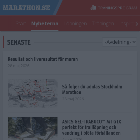
TRÄNINGSPROGRAM
Start
Nyheterna
Löpningen
Träningen
Inspirati
SENASTE
Resultat och liveresultat för maran
28 maj 2026
Så följer du adidas Stockholm
Marathon
28 maj 2026
ASICS GEL-TRABUCO™ MT GTX–
perfekt för traillöpning och
vandring i blöta förhållanden
4 mar 2026