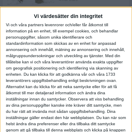
Vi värdesätter din integritet
ASICS NOVABLAST™ 5 – en mjuk
Vi och våra partners levenrorer och/eller får åtkomst till
och studsig mängdträningssko
information på en enhet, till exempel cookies, och behandlar
25 feb 2026
personuppgifter, såsom unika identifierare och
standardinformation som skickas av en enhet for anpassad
annonsering och innehåll, mätning av annonsering och innehåll,
ASICS GEL-KAYANO™ 32 – perfekt
målgruppsundersokningar och utveckling av tjänster.
Med din
för löparen som vill ha stabilitet
tillåtelse kan vi och våra leverantörer använda exakta uppgifter
och dämpning
om geografisk positionering och identifiering via skanning av
24 feb 2026
enheten. Du kan klicka för att godkänna vår och våra 1733
leverantörers uppgiftsbehandling enligt beskrivningen ovan.
Alternativt kan du klicka för att neka samtycke eller för att få
Sarah Lahti överlägsen vid
åtkomst till mer detaljerad information och ändra dina
terräng-SM
inställningar innan du samtycker.
Observera att viss behandling
20 okt 2025
av dina personuppgifter kanske inte kräver ditt samtycke, men
du har rätt att invända mot sådan uppgiftsbehandling. Dina
inställningar gäller endast den här webbplatsen. Du kan när som
helst ändra dina preferenser eller dra tillbaka ditt samtycke
Almgrens brons blev det stora
genom att gå tillbaka till denna webbplats och klicka på knappen