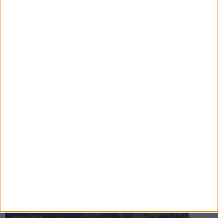
16 jul 2025
Bakslag för Almgren
11 jul 2025
Pihlströms tredje rekord
3 jul 2025
nästa ›
INTRESSANTA LOPP
Höstrusket • 8 november
8 nov 2025