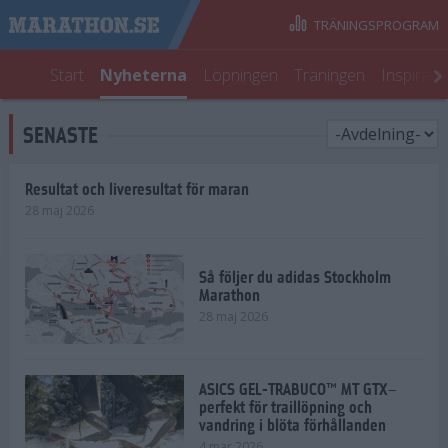
TRÄNINGSPROGRAM
Start
Nyheterna
Löpningen
Träningen
Inspirati
SENASTE
Resultat och liveresultat för maran
28 maj 2026
Så följer du adidas Stockholm
Marathon
28 maj 2026
ASICS GEL-TRABUCO™ MT GTX–
perfekt för traillöpning och
vandring i blöta förhållanden
4 mar 2026