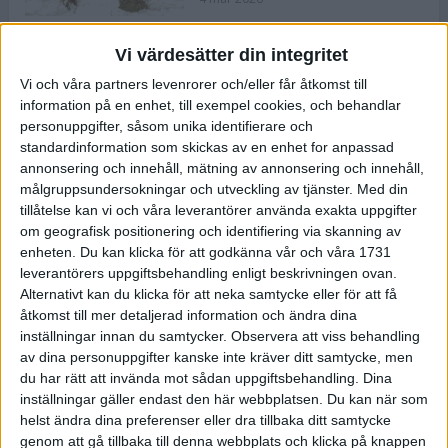
Vi värdesätter din integritet
ASICS NOVABLAST™ 5 – en mjuk
Vi och våra partners levenrorer och/eller får åtkomst till
och studsig mängdträningssko
information på en enhet, till exempel cookies, och behandlar
25 feb 2026
personuppgifter, såsom unika identifierare och
standardinformation som skickas av en enhet for anpassad
annonsering och innehåll, mätning av annonsering och innehåll,
ASICS GEL-KAYANO™ 32 – perfekt
målgruppsundersokningar och utveckling av tjänster.
Med din
för löparen som vill ha stabilitet
tillåtelse kan vi och våra leverantörer använda exakta uppgifter
och dämpning
om geografisk positionering och identifiering via skanning av
24 feb 2026
enheten. Du kan klicka för att godkänna vår och våra 1731
leverantörers uppgiftsbehandling enligt beskrivningen ovan.
Alternativt kan du klicka för att neka samtycke eller för att få
Sarah Lahti överlägsen vid
åtkomst till mer detaljerad information och ändra dina
terräng-SM
inställningar innan du samtycker.
Observera att viss behandling
20 okt 2025
av dina personuppgifter kanske inte kräver ditt samtycke, men
du har rätt att invända mot sådan uppgiftsbehandling. Dina
inställningar gäller endast den här webbplatsen. Du kan när som
helst ändra dina preferenser eller dra tillbaka ditt samtycke
Almgrens brons blev det stora
genom att gå tillbaka till denna webbplats och klicka på knappen