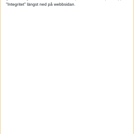
glädjeämnet för löparna i VM
"Integritet" längst ned på webbsidan.
23 sep 2025
Tufft väder för löparna i VM
11 sep 2025
Hanna Lindholm tog hem segern i
Tjejmilen 2025
6 sep 2025
Snabbaste segertiden på 12 år i
rekordstort adidas Stockholm
Halvmaraton
30 aug 2025