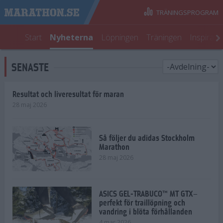
TRÄNINGSPROGRAM
Start
Nyheterna
Löpningen
Träningen
Inspirati
SENASTE
Resultat och liveresultat för maran
28 maj 2026
Så följer du adidas Stockholm
Marathon
28 maj 2026
ASICS GEL-TRABUCO™ MT GTX–
perfekt för traillöpning och
vandring i blöta förhållanden
4 mar 2026