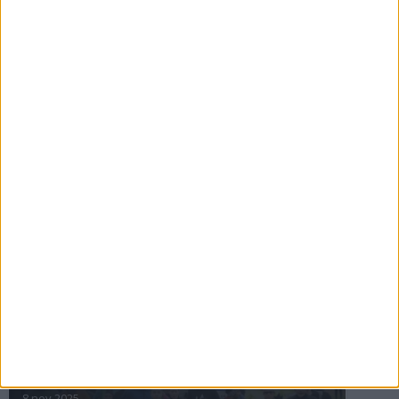
16 jul 2025
Bakslag för Almgren
11 jul 2025
Pihlströms tredje rekord
3 jul 2025
nästa ›
INTRESSANTA LOPP
Höstrusket • 8 november
8 nov 2025