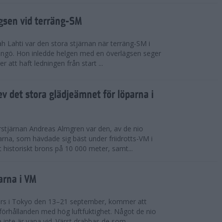
ägsen vid terräng-SM
h Lahti var den stora stjärnan när terräng-SM i
ingö. Hon inledde helgen med en överlägsen seger
 att haft ledningen från start ...
v det stora glädjeämnet för löparna i
stjärnan Andreas Almgren var den, av de nio
rna, som hävdade sig bäst under friidrotts-VM i
 historiskt brons på 10 000 meter, samt...
arna i VM
örs i Tokyo den 13–21 september, kommer att
förhållanden med hög luftfuktighet. Något de nio
inte är vana vid. Värst drabbas de som...