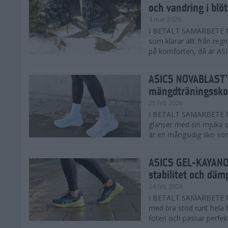
och vandring i blö
4 mar 2026
I BETALT SAMARBETE MED
som klarar allt från reg
på komforten, då är AS
ASICS NOVABLAST™
mängdträningssko
25 feb 2026
I BETALT SAMARBETE ME
glänser med sin mjuka
är en mångsidig sko som 
ASICS GEL-KAYANO™
stabilitet och däm
24 feb 2026
I BETALT SAMARBETE M
med bra stöd runt hela 
foten och passar perfekt