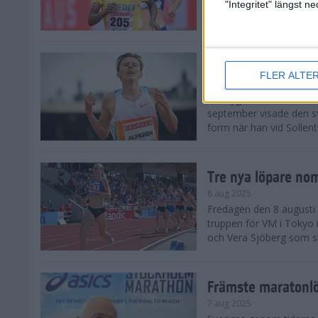
landskamp i friidrott, a
"Integritet" längst 
Stadion. Det blev svensk
Svenskt rekord nä
FLER ALTE
10 aug 2025
En dryg månad före frii
september visade den s
form när han vid Sollen
Tre nya löpare nom
8 aug 2025
Fredagen den 8 augusti n
truppen för VM i Tokyo 
och Vera Sjöberg som ska
Främste maratonl
7 aug 2025