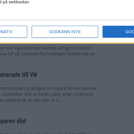
vgjordes inför fullsatta läktare på Stockholms
ned på webbsidan.
 seger i både dam- och herrkampen, delvi...
r Almgren testade VM-formen
RNATIV
GODKÄNN INTE
GO
drotts-VM, som avgörs i Tokyo den 13-21
venske löparstjärnan Andreas Almgren lovande
tuna GP på söndagseftermiddagen förbättrade sit...
inerade till VM
ominerades ytterligare tre löpare till den svenska
i september. Det är Sarah Lahti, Vidar Johansson
 adderas till de sex som är n...
öparen död