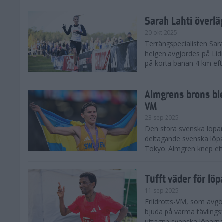
Sarah Lahti överl
20 okt 2025
Terrängspecialisten Sara
helgen avgjordes på Lid
på korta banan 4 km efter
Almgrens brons ble
VM
23 sep 2025
Den stora svenska löpar
deltagande svenska löpa
Tokyo. Almgren knep ett
Tufft väder för löp
11 sep 2025
Friidrotts-VM, som avg
bjuda på varma tävlings
uttagna svenska löparna 