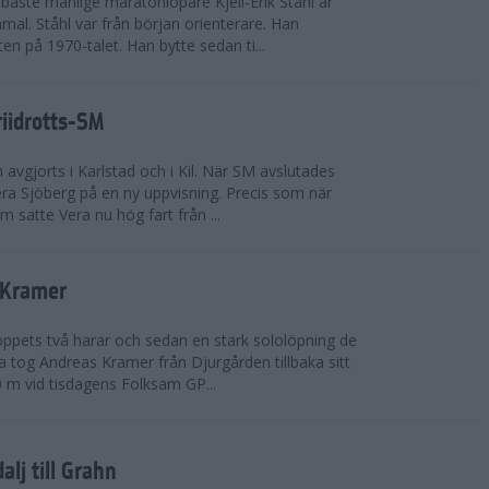
bäste manlige maratonlöpare Kjell-Erik Ståhl är
mal. Ståhl var från början orienterare. Han
ten på 1970-talet. Han bytte sedan ti...
riidrotts-SM
en avgjorts i Karlstad och i Kil. När SM avslutades
a Sjöberg på en ny uppvisning. Precis som när
m satte Vera nu hög fart från ...
 Kramer
 loppets två harar och sedan en stark sololöpning de
 tog Andreas Kramer från Djurgården tillbaka sitt
 m vid tisdagens Folksam GP...
alj till Grahn