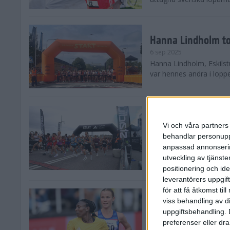
Hanna Lindholm to
6 sep 2025
Hanna Lindholm, Eskilstu
var hennes andra i lopp
Snabbaste segertid
Stockholm Halvma
Vi och våra partners 
30 aug 2025
behandlar personuppg
Ett slutsålt och rekord
anpassad annonserin
nästintill perfekt löparv
utveckling av tjänster
var 19,866 löpare anmäld
positionering och id
leverantörers uppgift
för att få åtkomst ti
Löparna viktiga n
viss behandling av d
26 aug 2025
uppgiftsbehandling. 
Den hundrade upplagan 
preferenser eller dra