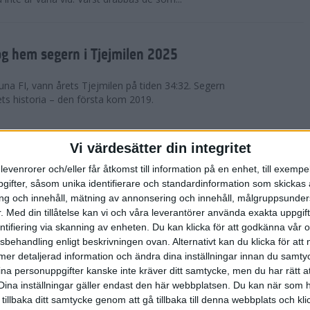
g hem segern i Tjejmilen 2025
na FI, vann årets Tjejmilen på tiden 34:32. Segern
ets historia – den första kom 2019.
en på 12 år i rekordstort adidas
Vi värdesätter din integritet
raton
levenrorer och/eller får åtkomst till information på en enhet, till exempe
ifter, såsom unika identifierare och standardinformation som skickas 
stort adidas Stockholm Halvmaraton avgjordes i
g och innehåll, mätning av annonsering och innehåll, målgruppsunde
äder. 18 grader, mulet och väldigt lite vind. Totalt
.
Med din tillåtelse kan vi och våra leverantörer använda exakta uppgif
a, varav 15,807 kom till sta...
entifiering via skanning av enheten. Du kan klicka för att godkänna vår
sbehandling enligt beskrivningen ovan. Alternativt kan du klicka för att
ll mer detaljerad information och ändra dina inställningar innan du samty
är Sverige vann Finnkampen
ina personuppgifter kanske inte kräver ditt samtycke, men du har rätt 
Dina inställningar gäller endast den här webbplatsen. Du kan när som h
av Finnkampen, världens äldsta och största
 tillbaka ditt samtycke genom att gå tillbaka till denna webbplats och k