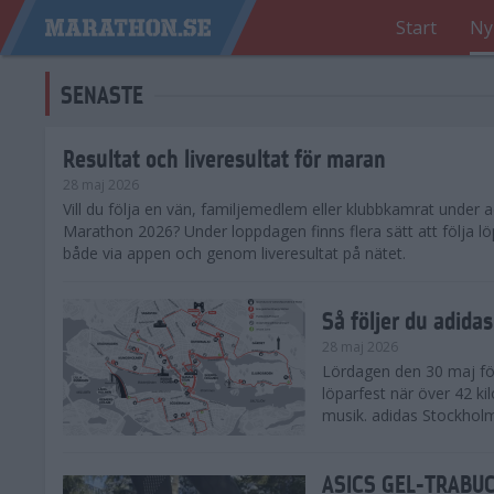
Start
Ny
SENASTE
Resultat och liveresultat för maran
28 maj 2026
​Vill du följa en vän, familjemedlem eller klubbkamrat under
Marathon 2026? Under loppdagen finns flera sätt att följa lö
både via appen och genom liveresultat på nätet.
Så följer du adid
28 maj 2026
Lördagen den 30 maj för
löparfest när över 42 ki
musik. adidas Stockholm
ASICS GEL-TRABUCO