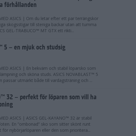
ta förhållanden
 ASICS | Om du letar efter ett par terrängskor
niga skogsstigar till steniga backar utan att tumma
ICS GEL-TRABUCO™ MT GTX ett rikti...
 5 – en mjuk och studsig
D ASICS | En bekväm och stabil löparsko som
 dämpning och sköna studs. ASICS NOVABLAST™ 5
passar utmärkt både till vardagsträning och ...
 32 – perfekt för löparen som vill ha
pning
ED ASICS | ASICS GEL-KAYANO™ 32 är stabil
foten. En ”ombonad” sko som sitter skönt runt
 för nybörjarlöparen eller den som prioritera...