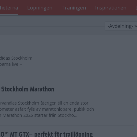
heterna
Löpningen
Träningen
Inspirationen
 adidas Stockholm
parna live –
as Stockholm Marathon
vandlas Stockholm återigen till en enda stor
lometer asfalt fylls av maratonlöpare, publik och
 Marathon 2026 startar från Stockho...
™ MT GTX– perfekt för traillöpning