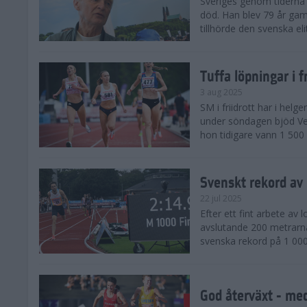
Sveriges genom tiderna 
död. Han blev 79 år gam
tillhörde den svenska eli
Tuffa löpningar i f
3 aug 2025
SM i friidrott har i helg
under söndagen bjöd Ver
hon tidigare vann 1 500 
Svenskt rekord av
22 jul 2025
Efter ett fint arbete av
avslutande 200 metrarna
svenska rekord på 1 000
God återväxt - med