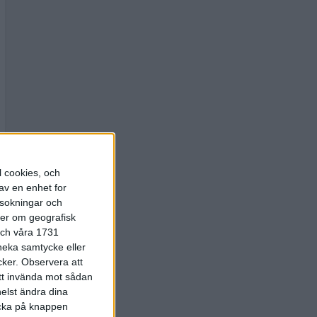
l cookies, och
av en enhet for
rsokningar och
ter om geografisk
 och våra 1731
 neka samtycke eller
cker.
Observera att
att invända mot sådan
elst ändra dina
licka på knappen