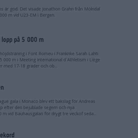
ns är god. Det visade Jonathon Grahn från Mölndal
 000 m vid U23-EM i Bergen.
a lopp på 5 000 m
höjdsträning i Font Romeu i Frankrike Sarah Lahti
 000 m i Meeting International d´Athletism i Liège
der med 17-18 grader och ob...
en
ue gala i Monaco blev ett bakslag för Andreas
opp efter den bejublade segern och nya
 m vid Bauhausgalan för drygt tre veckof seda...
rekord