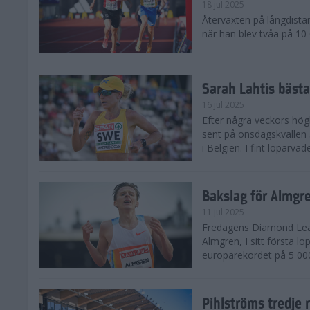
18 jul 2025
Återväxten på långdista
när han blev tvåa på 10
Sarah Lahtis bäst
16 jul 2025
Efter några veckors hög
sent på onsdagskvällen 5
i Belgien. I fint löparvä
Bakslag för Almgr
11 jul 2025
Fredagens Diamond Leag
Almgren, I sitt första l
europarekordet på 5 000
Pihlströms tredje 