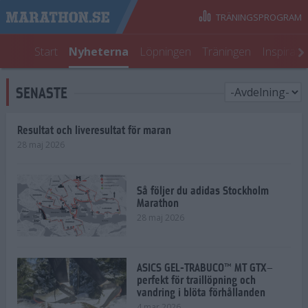
TRÄNINGSPROGRAM
Start
Nyheterna
Löpningen
Träningen
Inspirati
SENASTE
Resultat och liveresultat för maran
28 maj 2026
Så följer du adidas Stockholm
Marathon
28 maj 2026
ASICS GEL-TRABUCO™ MT GTX–
perfekt för traillöpning och
vandring i blöta förhållanden
4 mar 2026