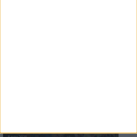
16 jul 2025
Bakslag för Almgren
11 jul 2025
Pihlströms tredje rekord
3 jul 2025
nästa ›
INTRESSANTA LOPP
Höstrusket • 8 november
8 nov 2025