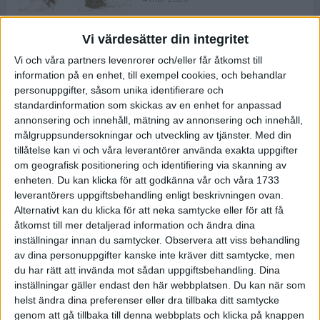
Vi värdesätter din integritet
ASICS NOVABLAST™ 5 – en mjuk
Vi och våra partners levenrorer och/eller får åtkomst till
och studsig mängdträningssko
information på en enhet, till exempel cookies, och behandlar
25 feb 2026
personuppgifter, såsom unika identifierare och
standardinformation som skickas av en enhet for anpassad
annonsering och innehåll, mätning av annonsering och innehåll,
ASICS GEL-KAYANO™ 32 – perfekt
målgruppsundersokningar och utveckling av tjänster.
Med din
för löparen som vill ha stabilitet
tillåtelse kan vi och våra leverantörer använda exakta uppgifter
och dämpning
om geografisk positionering och identifiering via skanning av
24 feb 2026
enheten. Du kan klicka för att godkänna vår och våra 1733
leverantörers uppgiftsbehandling enligt beskrivningen ovan.
Alternativt kan du klicka för att neka samtycke eller för att få
Sarah Lahti överlägsen vid
åtkomst till mer detaljerad information och ändra dina
terräng-SM
inställningar innan du samtycker.
Observera att viss behandling
20 okt 2025
av dina personuppgifter kanske inte kräver ditt samtycke, men
du har rätt att invända mot sådan uppgiftsbehandling. Dina
inställningar gäller endast den här webbplatsen. Du kan när som
helst ändra dina preferenser eller dra tillbaka ditt samtycke
Almgrens brons blev det stora
genom att gå tillbaka till denna webbplats och klicka på knappen