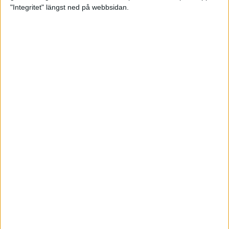
glädjeämnet för löparna i VM
"Integritet" längst ned på webbsidan.
23 sep 2025
Tufft väder för löparna i VM
11 sep 2025
Hanna Lindholm tog hem segern i
Tjejmilen 2025
6 sep 2025
Snabbaste segertiden på 12 år i
rekordstort adidas Stockholm
Halvmaraton
30 aug 2025