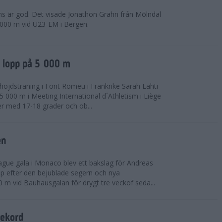
ns är god. Det visade Jonathon Grahn från Mölndal
 000 m vid U23-EM i Bergen.
a lopp på 5 000 m
höjdsträning i Font Romeu i Frankrike Sarah Lahti
 000 m i Meeting International d´Athletism i Liège
der med 17-18 grader och ob...
en
ue gala i Monaco blev ett bakslag för Andreas
opp efter den bejublade segern och nya
 m vid Bauhausgalan för drygt tre veckof seda...
rekord