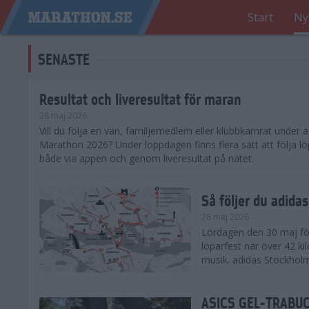
Start
Ny
SENASTE
Resultat och liveresultat för maran
28 maj 2026
​Vill du följa en vän, familjemedlem eller klubbkamrat under
Marathon 2026? Under loppdagen finns flera sätt att följa lö
både via appen och genom liveresultat på nätet.
Så följer du adid
28 maj 2026
Lördagen den 30 maj för
löparfest när över 42 ki
musik. adidas Stockholm
ASICS GEL-TRABUCO