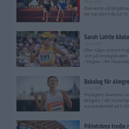
18 jul 2025
Återväxten på långdista
när han blev tvåa på 10
Sarah Lahtis bäst
16 jul 2025
Efter några veckors hög
sent på onsdagskvällen 5
i Belgien. I fint löparvä
Bakslag för Almgr
11 jul 2025
Fredagens Diamond Leag
Almgren, I sitt första l
europarekordet på 5 000
Pihlströms tredje 