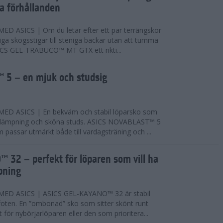
ta förhållanden
 ASICS | Om du letar efter ett par terrängskor
niga skogsstigar till steniga backar utan att tumma
ICS GEL-TRABUCO™ MT GTX ett rikti...
 5 – en mjuk och studsig
D ASICS | En bekväm och stabil löparsko som
 dämpning och sköna studs. ASICS NOVABLAST™ 5
passar utmärkt både till vardagsträning och ...
 32 – perfekt för löparen som vill ha
pning
ED ASICS | ASICS GEL-KAYANO™ 32 är stabil
foten. En ”ombonad” sko som sitter skönt runt
 för nybörjarlöparen eller den som prioritera...