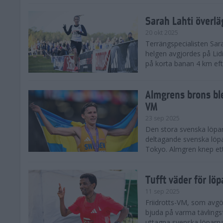
Sarah Lahti överl
20 okt 2025
Terrängspecialisten Sara
helgen avgjordes på Lid
på korta banan 4 km efter
Almgrens brons ble
VM
23 sep 2025
Den stora svenska löpar
deltagande svenska löpa
Tokyo. Almgren knep ett
Tufft väder för löp
11 sep 2025
Friidrotts-VM, som avg
bjuda på varma tävlings
uttagna svenska löparna 