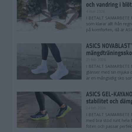
och vandring i blö
4 mar 2026
I BETALT SAMARBETE MED
som klarar allt från reg
på komforten, då är AS
ASICS NOVABLAST™
mängdträningssko
25 feb 2026
I BETALT SAMARBETE ME
glänser med sin mjuka
är en mångsidig sko som 
ASICS GEL-KAYANO™
stabilitet och däm
24 feb 2026
I BETALT SAMARBETE M
med bra stöd runt hela 
foten och passar perfekt