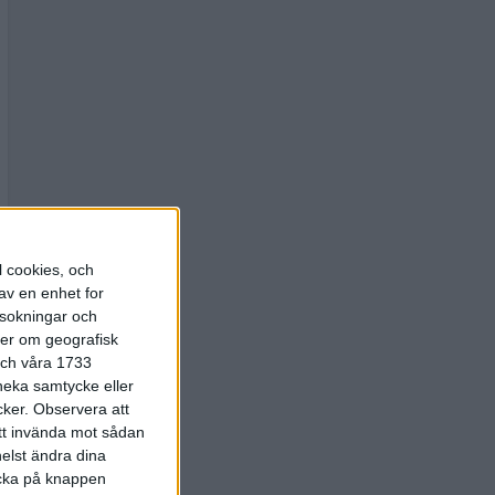
l cookies, och
av en enhet for
rsokningar och
ter om geografisk
 och våra 1733
 neka samtycke eller
cker.
Observera att
att invända mot sådan
elst ändra dina
licka på knappen