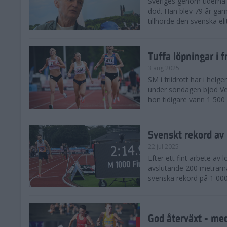
Sveriges genom tiderna 
död. Han blev 79 år gam
tillhörde den svenska eli
Tuffa löpningar i f
3 aug 2025
SM i friidrott har i helg
under söndagen bjöd Ver
hon tidigare vann 1 500 
Svenskt rekord av
22 jul 2025
Efter ett fint arbete av
avslutande 200 metrarna
svenska rekord på 1 000
God återväxt - med