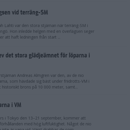
ägsen vid terräng-SM
h Lahti var den stora stjärnan när terräng-SM i
ingö. Hon inledde helgen med en överlägsen seger
 att haft ledningen från start ...
v det stora glädjeämnet för löparna i
stjärnan Andreas Almgren var den, av de nio
rna, som hävdade sig bäst under friidrotts-VM i
 historiskt brons på 10 000 meter, samt...
arna i VM
örs i Tokyo den 13–21 september, kommer att
förhållanden med hög luftfuktighet. Något de nio
inte är vana vid. Värst drabbas de som...