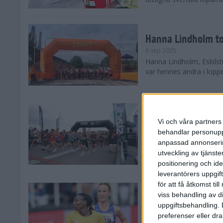
Hanna Lindholm to
6 sep 2025
Hanna Lindholm, Eskilstu
var hennes andra i lopp
Snabbaste segertid
Stockholm Halvma
Vi och våra partners 
30 aug 2025
behandlar personuppg
Ett slutsålt och rekord
anpassad annonserin
nästintill perfekt löparv
utveckling av tjänster
var 19,866 löpare anmäld
positionering och id
leverantörers uppgift
för att få åtkomst ti
Löparna viktiga n
viss behandling av d
26 aug 2025
uppgiftsbehandling. 
Den hundrade upplagan 
preferenser eller dra