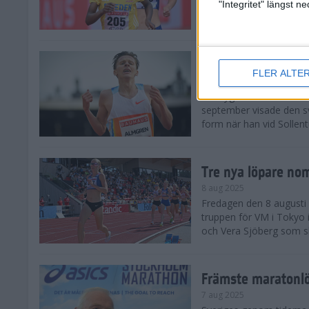
landskamp i friidrott, a
"Integritet" längst 
Stadion. Det blev svensk
Svenskt rekord nä
FLER ALTE
10 aug 2025
En dryg månad före frii
september visade den s
form när han vid Sollen
Tre nya löpare nom
8 aug 2025
Fredagen den 8 augusti n
truppen för VM i Tokyo 
och Vera Sjöberg som ska
Främste maratonl
7 aug 2025