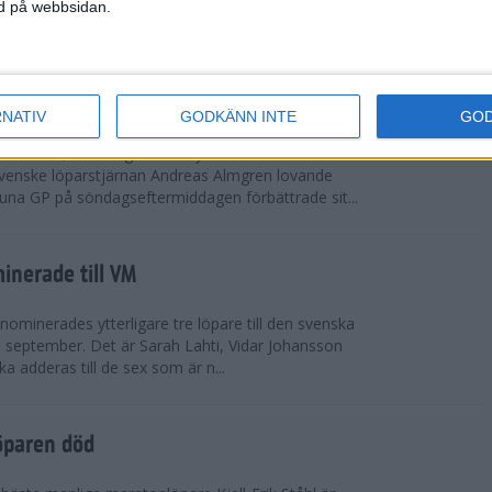
vgjordes inför fullsatta läktare på Stockholms
ned på webbsidan.
 seger i både dam- och herrkampen, delvi...
r Almgren testade VM-formen
RNATIV
GODKÄNN INTE
GO
drotts-VM, som avgörs i Tokyo den 13-21
venske löparstjärnan Andreas Almgren lovande
tuna GP på söndagseftermiddagen förbättrade sit...
inerade till VM
ominerades ytterligare tre löpare till den svenska
i september. Det är Sarah Lahti, Vidar Johansson
 adderas till de sex som är n...
öparen död