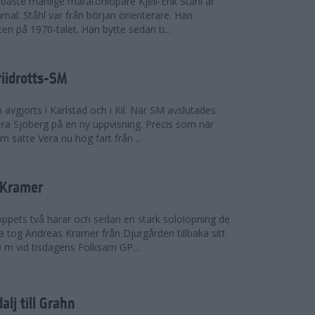
bäste manlige maratonlöpare Kjell-Erik Ståhl är
mal. Ståhl var från början orienterare. Han
ten på 1970-talet. Han bytte sedan ti...
riidrotts-SM
en avgjorts i Karlstad och i Kil. När SM avslutades
a Sjöberg på en ny uppvisning. Precis som när
m satte Vera nu hög fart från ...
 Kramer
 loppets två harar och sedan en stark sololöpning de
 tog Andreas Kramer från Djurgården tillbaka sitt
 m vid tisdagens Folksam GP...
alj till Grahn