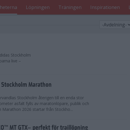
heterna
Löpningen
Träningen
Inspirationen
 adidas Stockholm
parna live –
as Stockholm Marathon
vandlas Stockholm återigen till en enda stor
lometer asfalt fylls av maratonlöpare, publik och
 Marathon 2026 startar från Stockho...
™ MT GTX– perfekt för traillöpning