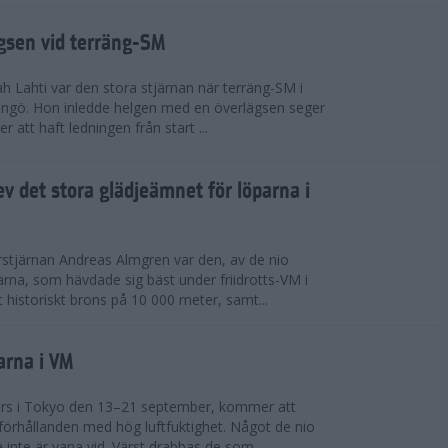
ägsen vid terräng-SM
h Lahti var den stora stjärnan när terräng-SM i
ingö. Hon inledde helgen med en överlägsen seger
 att haft ledningen från start ...
v det stora glädjeämnet för löparna i
stjärnan Andreas Almgren var den, av de nio
rna, som hävdade sig bäst under friidrotts-VM i
 historiskt brons på 10 000 meter, samt...
arna i VM
örs i Tokyo den 13–21 september, kommer att
förhållanden med hög luftfuktighet. Något de nio
inte är vana vid. Värst drabbas de som...