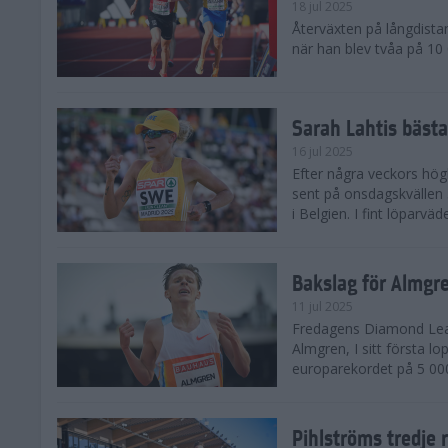
18 jul 2025
Återväxten på långdista
när han blev tvåa på 10
Sarah Lahtis bäst
16 jul 2025
Efter några veckors hög
sent på onsdagskvällen 5
i Belgien. I fint löparvä
Bakslag för Almgr
11 jul 2025
Fredagens Diamond Leag
Almgren, I sitt första l
europarekordet på 5 000
Pihlströms tredje 