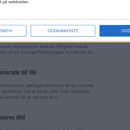
vgjordes inför fullsatta läktare på Stockholms
ned på webbsidan.
 seger i både dam- och herrkampen, delvi...
r Almgren testade VM-formen
RNATIV
GODKÄNN INTE
GO
drotts-VM, som avgörs i Tokyo den 13-21
venske löparstjärnan Andreas Almgren lovande
tuna GP på söndagseftermiddagen förbättrade sit...
inerade till VM
ominerades ytterligare tre löpare till den svenska
i september. Det är Sarah Lahti, Vidar Johansson
 adderas till de sex som är n...
öparen död