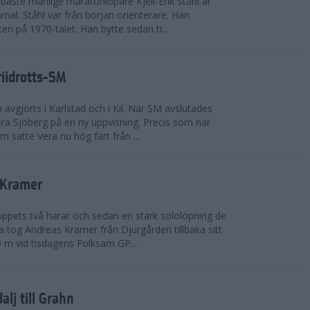
bäste manlige maratonlöpare Kjell-Erik Ståhl är
mal. Ståhl var från början orienterare. Han
ten på 1970-talet. Han bytte sedan ti...
riidrotts-SM
en avgjorts i Karlstad och i Kil. När SM avslutades
a Sjöberg på en ny uppvisning. Precis som när
m satte Vera nu hög fart från ...
 Kramer
 loppets två harar och sedan en stark sololöpning de
 tog Andreas Kramer från Djurgården tillbaka sitt
 m vid tisdagens Folksam GP...
alj till Grahn