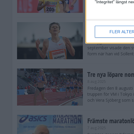
landskamp i friidrott, a
"Integritet" längst 
Stadion. Det blev svensk
Svenskt rekord nä
FLER ALTE
10 aug 2025
En dryg månad före frii
september visade den s
form när han vid Sollen
Tre nya löpare nom
8 aug 2025
Fredagen den 8 augusti n
truppen för VM i Tokyo 
och Vera Sjöberg som ska
Främste maratonl
7 aug 2025