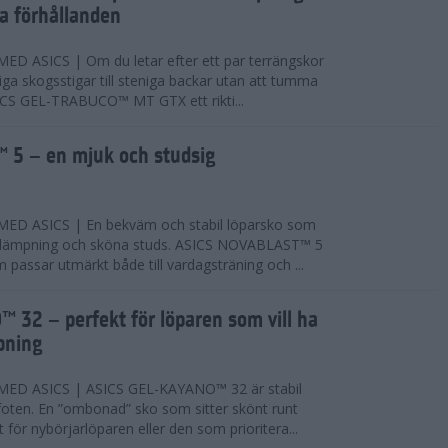
ta förhållanden
 ASICS | Om du letar efter ett par terrängskor
niga skogsstigar till steniga backar utan att tumma
ICS GEL-TRABUCO™ MT GTX ett rikti...
 5 – en mjuk och studsig
D ASICS | En bekväm och stabil löparsko som
 dämpning och sköna studs. ASICS NOVABLAST™ 5
passar utmärkt både till vardagsträning och ...
 32 – perfekt för löparen som vill ha
pning
ED ASICS | ASICS GEL-KAYANO™ 32 är stabil
foten. En ”ombonad” sko som sitter skönt runt
 för nybörjarlöparen eller den som prioritera...