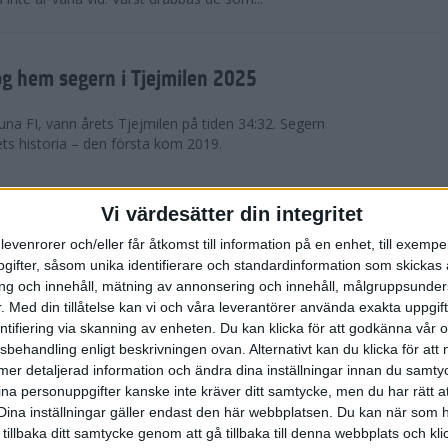
g hem segern i Tjejmilen 2025
na FI, vann årets Tjejmilen på tiden 34:32. Segern
ets historia – den första kom 2019.
en på 12 år i rekordstort adidas
Vi värdesätter din integritet
raton
levenrorer och/eller får åtkomst till information på en enhet, till exempe
ifter, såsom unika identifierare och standardinformation som skickas 
stort adidas Stockholm Halvmaraton avgjordes i
g och innehåll, mätning av annonsering och innehåll, målgruppsunde
äder. 18 grader, mulet och väldigt lite vind. Totalt
.
Med din tillåtelse kan vi och våra leverantörer använda exakta uppgif
a, varav 15,807 kom till sta...
entifiering via skanning av enheten. Du kan klicka för att godkänna vår
sbehandling enligt beskrivningen ovan. Alternativt kan du klicka för att
ll mer detaljerad information och ändra dina inställningar innan du samty
är Sverige vann Finnkampen
ina personuppgifter kanske inte kräver ditt samtycke, men du har rätt 
Dina inställningar gäller endast den här webbplatsen. Du kan när som h
av Finnkampen, världens äldsta och största
 tillbaka ditt samtycke genom att gå tillbaka till denna webbplats och k