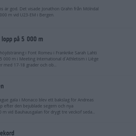
ns är god. Det visade Jonathon Grahn från Mölndal
 000 m vid U23-EM i Bergen.
a lopp på 5 000 m
höjdsträning i Font Romeu i Frankrike Sarah Lahti
 000 m i Meeting International d´Athletism i Liège
der med 17-18 grader och ob...
en
ue gala i Monaco blev ett bakslag för Andreas
opp efter den bejublade segern och nya
 m vid Bauhausgalan för drygt tre veckof seda...
rekord