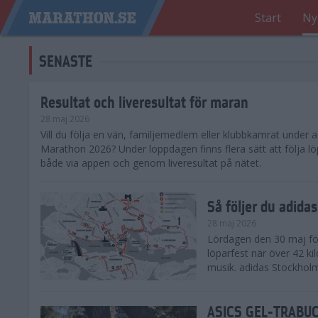
Start
Ny
SENASTE
Resultat och liveresultat för maran
28 maj 2026
​Vill du följa en vän, familjemedlem eller klubbkamrat under
Marathon 2026? Under loppdagen finns flera sätt att följa lö
både via appen och genom liveresultat på nätet.
Så följer du adid
28 maj 2026
Lördagen den 30 maj för
löparfest när över 42 ki
musik. adidas Stockholm
ASICS GEL-TRABUCO