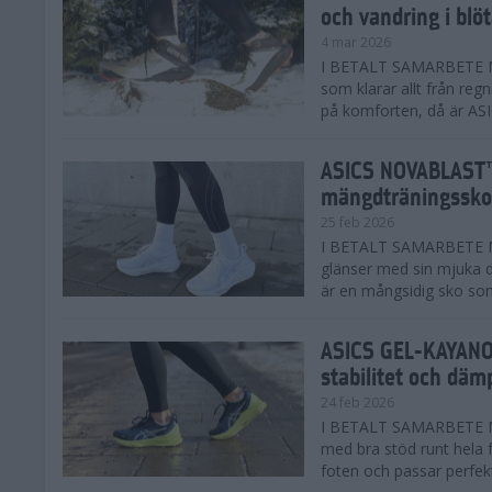
och vandring i blö
4 mar 2026
I BETALT SAMARBETE MED
som klarar allt från reg
på komforten, då är AS
ASICS NOVABLAST™
mängdträningssko
25 feb 2026
I BETALT SAMARBETE ME
glänser med sin mjuka
är en mångsidig sko som 
ASICS GEL-KAYANO™
stabilitet och däm
24 feb 2026
I BETALT SAMARBETE M
med bra stöd runt hela 
foten och passar perfekt