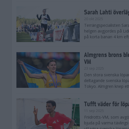
Sarah Lahti överl
20 okt 2025
Terrängspecialisten Sara
helgen avgjordes på Lid
på korta banan 4 km efter
Almgrens brons ble
VM
23 sep 2025
Den stora svenska löpar
deltagande svenska löpa
Tokyo. Almgren knep ett
Tufft väder för löp
11 sep 2025
Friidrotts-VM, som avg
bjuda på varma tävlings
uttagna svenska löparna 