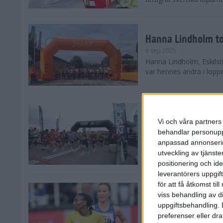
Hanna Lindholm to
6 sep 2025
Hanna Lindholm, Eskilstu
var hennes andra i lopp
Snabbaste segertid
Stockholm Halvma
Vi och våra partners 
30 aug 2025
behandlar personuppg
Ett slutsålt och rekord
anpassad annonserin
nästintill perfekt löparv
utveckling av tjänster
var 19,866 löpare anmäld
positionering och id
leverantörers uppgift
för att få åtkomst ti
Löparna viktiga n
viss behandling av d
26 aug 2025
uppgiftsbehandling. 
Den hundrade upplagan 
preferenser eller dra