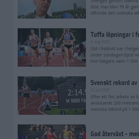
Sveriges genom tiderna 
död. Han blev 79 år gam
tillhörde den svenska eli
Tuffa löpningar i f
3 aug 2025
SM i friidrott har i helg
under söndagen bjöd Ver
hon tidigare vann 1 500 
Svenskt rekord av
22 jul 2025
Efter ett fint arbete av
avslutande 200 metrarna
svenska rekord på 1 000
God återväxt - med