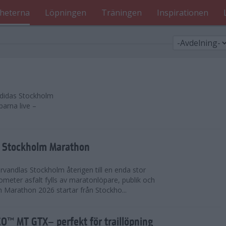
heterna
Löpningen
Träningen
Inspirationen
 adidas Stockholm
parna live –
as Stockholm Marathon
vandlas Stockholm återigen till en enda stor
lometer asfalt fylls av maratonlöpare, publik och
 Marathon 2026 startar från Stockho...
™ MT GTX– perfekt för traillöpning