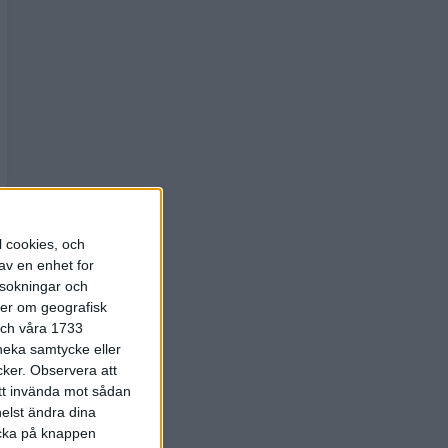
l cookies, och
av en enhet for
rsokningar och
ter om geografisk
 och våra 1733
 neka samtycke eller
cker.
Observera att
att invända mot sådan
elst ändra dina
licka på knappen