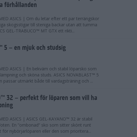
ta förhållanden
 ASICS | Om du letar efter ett par terrängskor
niga skogsstigar till steniga backar utan att tumma
ICS GEL-TRABUCO™ MT GTX ett rikti...
 5 – en mjuk och studsig
D ASICS | En bekväm och stabil löparsko som
 dämpning och sköna studs. ASICS NOVABLAST™ 5
passar utmärkt både till vardagsträning och ...
 32 – perfekt för löparen som vill ha
pning
ED ASICS | ASICS GEL-KAYANO™ 32 är stabil
foten. En ”ombonad” sko som sitter skönt runt
 för nybörjarlöparen eller den som prioritera...