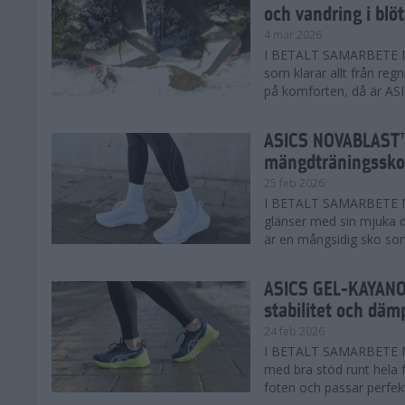
och vandring i blö
4 mar 2026
I BETALT SAMARBETE MED
som klarar allt från reg
på komforten, då är AS
ASICS NOVABLAST™
mängdträningssko
25 feb 2026
I BETALT SAMARBETE ME
glänser med sin mjuka
är en mångsidig sko som 
ASICS GEL-KAYANO™
stabilitet och däm
24 feb 2026
I BETALT SAMARBETE M
med bra stöd runt hela 
foten och passar perfekt