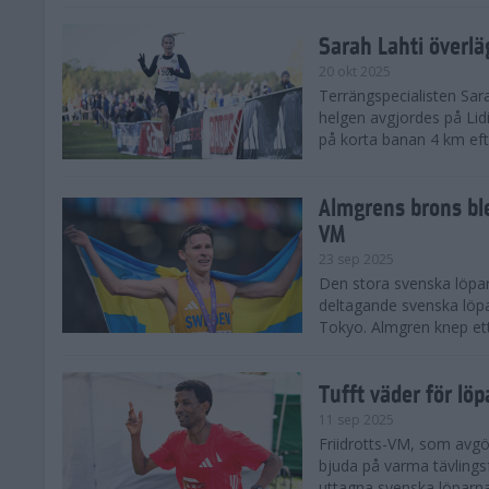
Sarah Lahti överl
20 okt 2025
Terrängspecialisten Sara
helgen avgjordes på Lid
på korta banan 4 km efter
Almgrens brons ble
VM
23 sep 2025
Den stora svenska löpar
deltagande svenska löpa
Tokyo. Almgren knep ett
Tufft väder för löp
11 sep 2025
Friidrotts-VM, som avg
bjuda på varma tävlings
uttagna svenska löparna 