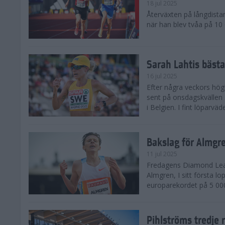
18 jul 2025
Återväxten på långdista
när han blev tvåa på 10
Sarah Lahtis bäst
16 jul 2025
Efter några veckors hög
sent på onsdagskvällen 5
i Belgien. I fint löparvä
Bakslag för Almgr
11 jul 2025
Fredagens Diamond Leag
Almgren, I sitt första l
europarekordet på 5 000
Pihlströms tredje 