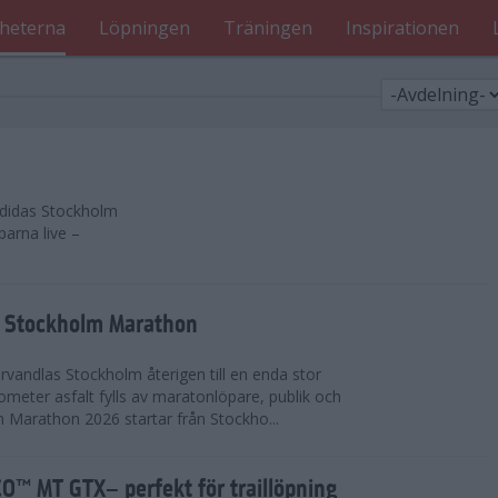
heterna
Löpningen
Träningen
Inspirationen
 adidas Stockholm
parna live –
as Stockholm Marathon
vandlas Stockholm återigen till en enda stor
lometer asfalt fylls av maratonlöpare, publik och
 Marathon 2026 startar från Stockho...
™ MT GTX– perfekt för traillöpning