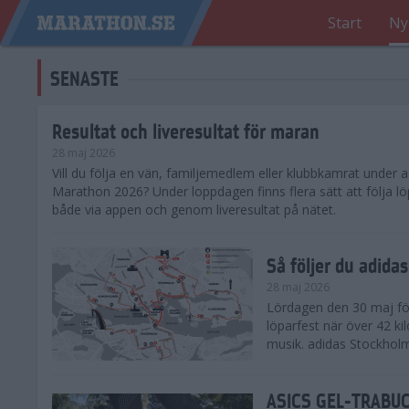
Start
Ny
SENASTE
Resultat och liveresultat för maran
28 maj 2026
​Vill du följa en vän, familjemedlem eller klubbkamrat under
Marathon 2026? Under loppdagen finns flera sätt att följa lö
både via appen och genom liveresultat på nätet.
Så följer du adid
28 maj 2026
Lördagen den 30 maj för
löparfest när över 42 ki
musik. adidas Stockholm
ASICS GEL-TRABUCO