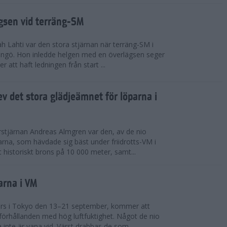
ägsen vid terräng-SM
h Lahti var den stora stjärnan när terräng-SM i
ingö. Hon inledde helgen med en överlägsen seger
 att haft ledningen från start ...
v det stora glädjeämnet för löparna i
stjärnan Andreas Almgren var den, av de nio
rna, som hävdade sig bäst under friidrotts-VM i
 historiskt brons på 10 000 meter, samt...
arna i VM
örs i Tokyo den 13–21 september, kommer att
förhållanden med hög luftfuktighet. Något de nio
inte är vana vid. Värst drabbas de som...