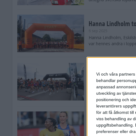
Hanna Lindholm to
6 sep 2025
Hanna Lindholm, Eskilstu
var hennes andra i lopp
Snabbaste segertid
Stockholm Halvma
Vi och våra partners 
30 aug 2025
behandlar personuppg
Ett slutsålt och rekord
anpassad annonserin
nästintill perfekt löparv
utveckling av tjänster
var 19,866 löpare anmäld
positionering och id
leverantörers uppgift
för att få åtkomst ti
Löparna viktiga n
viss behandling av d
26 aug 2025
uppgiftsbehandling. 
Den hundrade upplagan 
preferenser eller dra