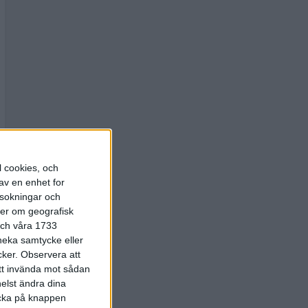
l cookies, och
av en enhet for
rsokningar och
ter om geografisk
 och våra 1733
 neka samtycke eller
cker.
Observera att
att invända mot sådan
elst ändra dina
licka på knappen