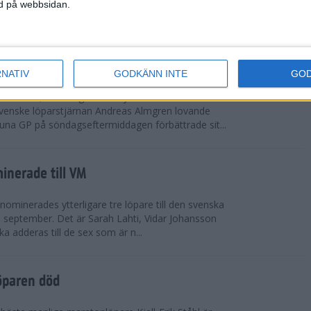
vgjordes inför fullsatta läktare på Stockholms
ned på webbsidan.
 seger i både dam- och herrkampen, delvi...
r Almgren testade VM-formen
RNATIV
GODKÄNN INTE
GO
drotts-VM, som avgörs i Tokyo den 13-21
venske löparstjärnan Andreas Almgren lovande
tuna GP på söndagseftermiddagen förbättrade sit...
inerade till VM
ominerades ytterligare tre löpare till den svenska
i september. Det är Sarah Lahti, Vidar Johansson
 adderas till de sex som är n...
öparen död