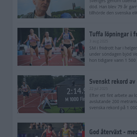
Sveriges genom tiderna 
död. Han blev 79 år gam
tillhörde den svenska eli
Tuffa löpningar i f
3 aug 2025
SM i friidrott har i helg
under söndagen bjöd Ver
hon tidigare vann 1 500 
Svenskt rekord av
22 jul 2025
Efter ett fint arbete av
avslutande 200 metrarna
svenska rekord på 1 000
God återväxt - med