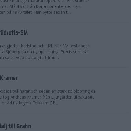
bäste manlige maratonlöpare Kjell-Erik Ståhl är
mal. Ståhl var från början orienterare. Han
ten på 1970-talet. Han bytte sedan ti...
riidrotts-SM
en avgjorts i Karlstad och i Kil. När SM avslutades
a Sjöberg på en ny uppvisning. Precis som när
m satte Vera nu hög fart från ...
 Kramer
 loppets två harar och sedan en stark sololöpning de
 tog Andreas Kramer från Djurgården tillbaka sitt
 m vid tisdagens Folksam GP...
alj till Grahn