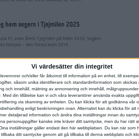
g hem segern i Tjejmilen 2025
na FI, vann årets Tjejmilen på tiden 34:32. Segern
ets historia – den första kom 2019.
en på 12 år i rekordstort adidas
Vi värdesätter din integritet
raton
levenrorer och/eller får åtkomst till information på en enhet, till exempe
ifter, såsom unika identifierare och standardinformation som skickas 
stort adidas Stockholm Halvmaraton avgjordes i
g och innehåll, mätning av annonsering och innehåll, målgruppsunde
äder. 18 grader, mulet och väldigt lite vind. Totalt
.
Med din tillåtelse kan vi och våra leverantörer använda exakta uppgif
a, varav 15,807 kom till sta...
entifiering via skanning av enheten. Du kan klicka för att godkänna vår
sbehandling enligt beskrivningen ovan. Alternativt kan du klicka för att
ll mer detaljerad information och ändra dina inställningar innan du samty
är Sverige vann Finnkampen
ina personuppgifter kanske inte kräver ditt samtycke, men du har rätt 
Dina inställningar gäller endast den här webbplatsen. Du kan när som h
av Finnkampen, världens äldsta och största
 tillbaka ditt samtycke genom att gå tillbaka till denna webbplats och k