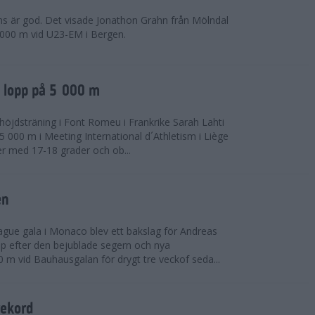
ns är god. Det visade Jonathon Grahn från Mölndal
 000 m vid U23-EM i Bergen.
a lopp på 5 000 m
höjdsträning i Font Romeu i Frankrike Sarah Lahti
 000 m i Meeting International d´Athletism i Liège
der med 17-18 grader och ob...
en
ue gala i Monaco blev ett bakslag för Andreas
opp efter den bejublade segern och nya
 m vid Bauhausgalan för drygt tre veckof seda...
rekord