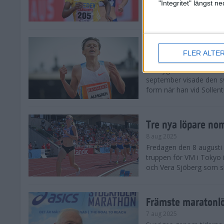
landskamp i friidrott, a
"Integritet" längst 
Stadion. Det blev svensk
Svenskt rekord nä
FLER ALTE
10 aug 2025
En dryg månad före frii
september visade den s
form när han vid Sollen
Tre nya löpare nom
8 aug 2025
Fredagen den 8 augusti n
truppen för VM i Tokyo 
och Vera Sjöberg som ska
Främste maratonl
7 aug 2025