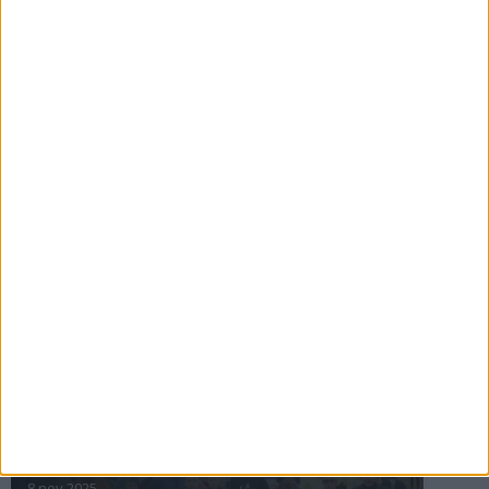
16 jul 2025
Bakslag för Almgren
11 jul 2025
Pihlströms tredje rekord
3 jul 2025
nästa ›
INTRESSANTA LOPP
Höstrusket • 8 november
8 nov 2025