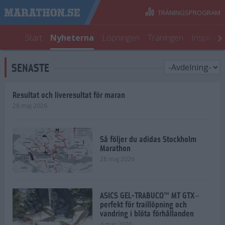
TRÄNINGSPROGRAM
Start
Nyheterna
Löpningen
Träningen
Inspirati
SENASTE
Resultat och liveresultat för maran
28 maj 2026
Så följer du adidas Stockholm
Marathon
28 maj 2026
ASICS GEL-TRABUCO™ MT GTX–
perfekt för traillöpning och
vandring i blöta förhållanden
4 mar 2026