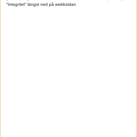
glädjeämnet för löparna i VM
"Integritet" längst ned på webbsidan.
23 sep 2025
Tufft väder för löparna i VM
11 sep 2025
Hanna Lindholm tog hem segern i
Tjejmilen 2025
6 sep 2025
Snabbaste segertiden på 12 år i
rekordstort adidas Stockholm
Halvmaraton
30 aug 2025