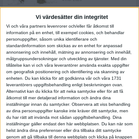
Vi värdesätter din integritet
ASICS NOVABLAST™ 5 – en mjuk
Vi och våra partners levenrorer och/eller får åtkomst till
och studsig mängdträningssko
information på en enhet, till exempel cookies, och behandlar
25 feb 2026
personuppgifter, såsom unika identifierare och
standardinformation som skickas av en enhet for anpassad
annonsering och innehåll, mätning av annonsering och innehåll,
ASICS GEL-KAYANO™ 32 – perfekt
målgruppsundersokningar och utveckling av tjänster.
Med din
för löparen som vill ha stabilitet
tillåtelse kan vi och våra leverantörer använda exakta uppgifter
och dämpning
om geografisk positionering och identifiering via skanning av
24 feb 2026
enheten. Du kan klicka för att godkänna vår och våra 1731
leverantörers uppgiftsbehandling enligt beskrivningen ovan.
Alternativt kan du klicka för att neka samtycke eller för att få
Sarah Lahti överlägsen vid
åtkomst till mer detaljerad information och ändra dina
terräng-SM
inställningar innan du samtycker.
Observera att viss behandling
20 okt 2025
av dina personuppgifter kanske inte kräver ditt samtycke, men
du har rätt att invända mot sådan uppgiftsbehandling. Dina
inställningar gäller endast den här webbplatsen. Du kan när som
helst ändra dina preferenser eller dra tillbaka ditt samtycke
Almgrens brons blev det stora
genom att gå tillbaka till denna webbplats och klicka på knappen