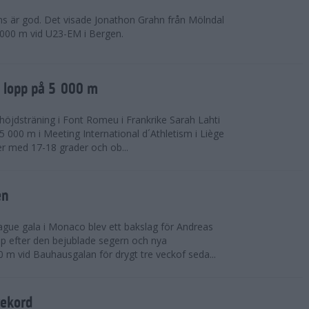
ns är god. Det visade Jonathon Grahn från Mölndal
 000 m vid U23-EM i Bergen.
a lopp på 5 000 m
höjdsträning i Font Romeu i Frankrike Sarah Lahti
 000 m i Meeting International d´Athletism i Liège
der med 17-18 grader och ob...
en
ue gala i Monaco blev ett bakslag för Andreas
opp efter den bejublade segern och nya
 m vid Bauhausgalan för drygt tre veckof seda...
rekord