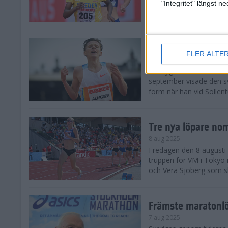
landskamp i friidrott, a
"Integritet" längst 
Stadion. Det blev svensk
Svenskt rekord nä
FLER ALTE
10 aug 2025
En dryg månad före frii
september visade den s
form när han vid Sollen
Tre nya löpare nom
8 aug 2025
Fredagen den 8 augusti n
truppen för VM i Tokyo 
och Vera Sjöberg som ska
Främste maratonl
7 aug 2025