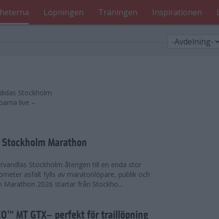
heterna
Löpningen
Träningen
Inspirationen
 adidas Stockholm
parna live –
as Stockholm Marathon
vandlas Stockholm återigen till en enda stor
lometer asfalt fylls av maratonlöpare, publik och
 Marathon 2026 startar från Stockho...
™ MT GTX– perfekt för traillöpning