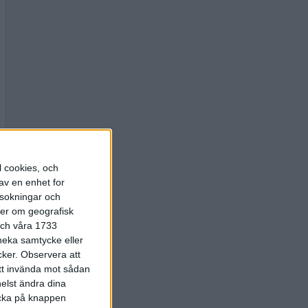
l cookies, och
av en enhet for
rsokningar och
ter om geografisk
 och våra 1733
 neka samtycke eller
cker.
Observera att
att invända mot sådan
elst ändra dina
licka på knappen