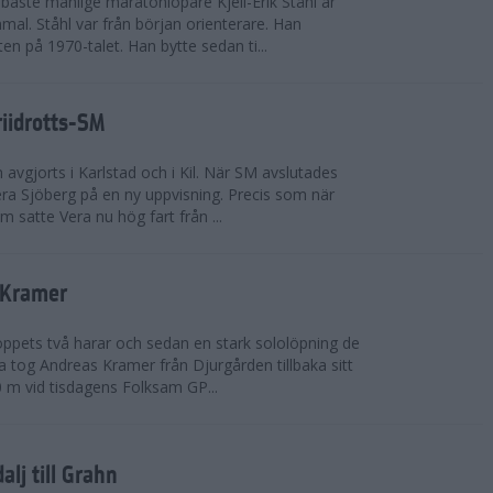
bäste manlige maratonlöpare Kjell-Erik Ståhl är
mal. Ståhl var från början orienterare. Han
ten på 1970-talet. Han bytte sedan ti...
riidrotts-SM
en avgjorts i Karlstad och i Kil. När SM avslutades
a Sjöberg på en ny uppvisning. Precis som när
m satte Vera nu hög fart från ...
 Kramer
 loppets två harar och sedan en stark sololöpning de
 tog Andreas Kramer från Djurgården tillbaka sitt
 m vid tisdagens Folksam GP...
alj till Grahn