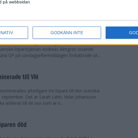
vgjordes inför fullsatta läktare på Stockholms
ned på webbsidan.
 seger i både dam- och herrkampen, delvi...
r Almgren testade VM-formen
RNATIV
GODKÄNN INTE
GO
drotts-VM, som avgörs i Tokyo den 13-21
venske löparstjärnan Andreas Almgren lovande
tuna GP på söndagseftermiddagen förbättrade sit...
inerade till VM
ominerades ytterligare tre löpare till den svenska
i september. Det är Sarah Lahti, Vidar Johansson
 adderas till de sex som är n...
öparen död