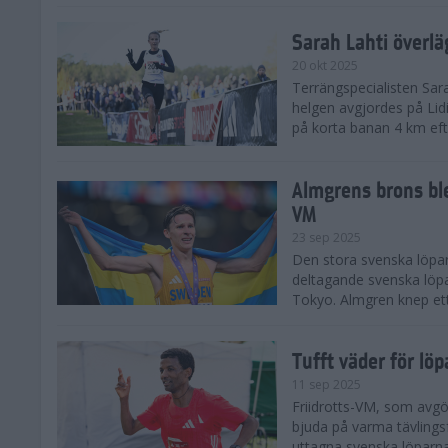
Sarah Lahti överl
20 okt 2025
Terrängspecialisten Sara
helgen avgjordes på Lid
på korta banan 4 km efter
Almgrens brons ble
VM
23 sep 2025
Den stora svenska löpar
deltagande svenska löpa
Tokyo. Almgren knep ett
Tufft väder för löp
11 sep 2025
Friidrotts-VM, som avg
bjuda på varma tävlings
uttagna svenska löparna 