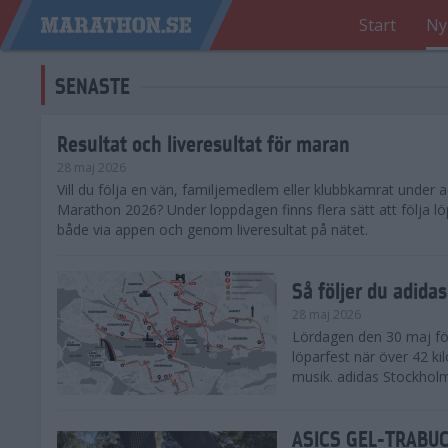
Start
Ny
SENASTE
Resultat och liveresultat för maran
28 maj 2026
​Vill du följa en vän, familjemedlem eller klubbkamrat under
Marathon 2026? Under loppdagen finns flera sätt att följa lö
både via appen och genom liveresultat på nätet.
Så följer du adid
28 maj 2026
Lördagen den 30 maj för
löparfest när över 42 ki
musik. adidas Stockholm
ASICS GEL-TRABUCO