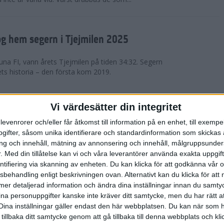
g hem segern i Tjejmilen 2025
na FI, vann årets Tjejmilen på tiden 34:32. Segern
ets historia – den första kom 2019.
en på 12 år i rekordstort adidas
Vi värdesätter din integritet
raton
levenrorer och/eller får åtkomst till information på en enhet, till exempe
ifter, såsom unika identifierare och standardinformation som skickas 
stort adidas Stockholm Halvmaraton avgjordes i
g och innehåll, mätning av annonsering och innehåll, målgruppsunde
äder. 18 grader, mulet och väldigt lite vind. Totalt
.
Med din tillåtelse kan vi och våra leverantörer använda exakta uppgif
a, varav 15,807 kom till sta...
entifiering via skanning av enheten. Du kan klicka för att godkänna vår
sbehandling enligt beskrivningen ovan. Alternativt kan du klicka för att
ll mer detaljerad information och ändra dina inställningar innan du samty
är Sverige vann Finnkampen
ina personuppgifter kanske inte kräver ditt samtycke, men du har rätt 
Dina inställningar gäller endast den här webbplatsen. Du kan när som h
av Finnkampen, världens äldsta och största
 tillbaka ditt samtycke genom att gå tillbaka till denna webbplats och k