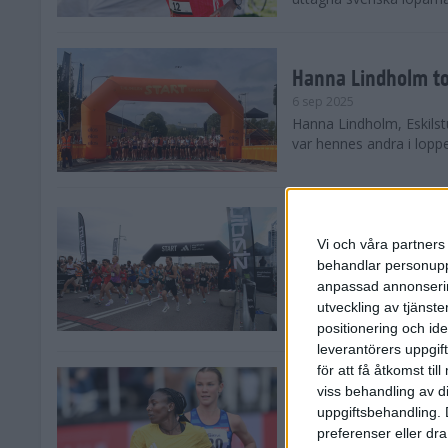
Hanna Lindholm to
6 sep 2025
Hanna Lindholm, Eskilstu
var hennes andra i lopp
Snabbaste segertid
Stockholm Halvma
Vi och våra partners 
30 aug 2025
behandlar personuppg
Ett slutsålt och rekord
anpassad annonserin
nästintill perfekt löparv
utveckling av tjänster
var 19,866 löpare anmäld
positionering och id
leverantörers uppgift
för att få åtkomst ti
Löparna viktiga n
viss behandling av d
26 aug 2025
uppgiftsbehandling. 
Den hundrade upplagan 
preferenser eller dra