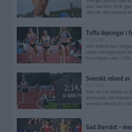
Sveriges genom tiderna 
död. Han blev 79 år gam
tillhörde den svenska eli
Tuffa löpningar i f
3 aug 2025
SM i friidrott har i helg
under söndagen bjöd Ver
hon tidigare vann 1 500 
Svenskt rekord av
22 jul 2025
Efter ett fint arbete av
avslutande 200 metrarna
svenska rekord på 1 000
God återväxt - med