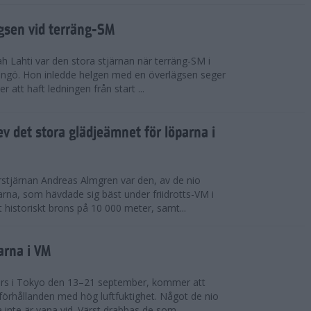
ägsen vid terräng-SM
h Lahti var den stora stjärnan när terräng-SM i
ingö. Hon inledde helgen med en överlägsen seger
 att haft ledningen från start ...
v det stora glädjeämnet för löparna i
stjärnan Andreas Almgren var den, av de nio
rna, som hävdade sig bäst under friidrotts-VM i
 historiskt brons på 10 000 meter, samt...
arna i VM
örs i Tokyo den 13–21 september, kommer att
förhållanden med hög luftfuktighet. Något de nio
inte är vana vid. Värst drabbas de som...