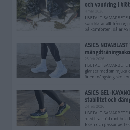
och vandring i blö
4 mar 2026
I BETALT SAMARBETE MED
som klarar allt från reg
på komforten, då är AS
ASICS NOVABLAST™
mängdträningssko
25 feb 2026
I BETALT SAMARBETE ME
glänser med sin mjuka
är en mångsidig sko som 
ASICS GEL-KAYANO™
stabilitet och däm
24 feb 2026
I BETALT SAMARBETE M
med bra stöd runt hela 
foten och passar perfekt