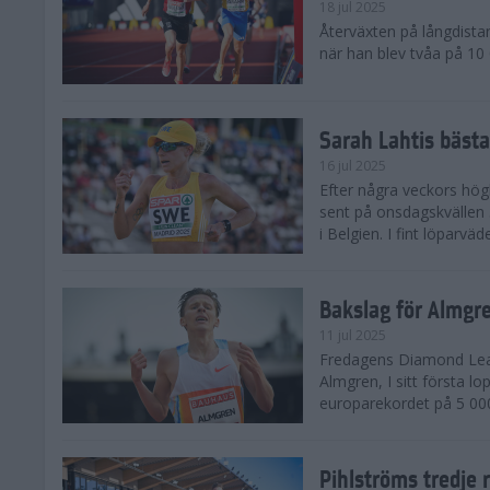
18 jul 2025
Återväxten på långdista
när han blev tvåa på 10
Sarah Lahtis bäst
16 jul 2025
Efter några veckors hög
sent på onsdagskvällen 5
i Belgien. I fint löparvä
Bakslag för Almgr
11 jul 2025
Fredagens Diamond Leag
Almgren, I sitt första l
europarekordet på 5 000
Pihlströms tredje 