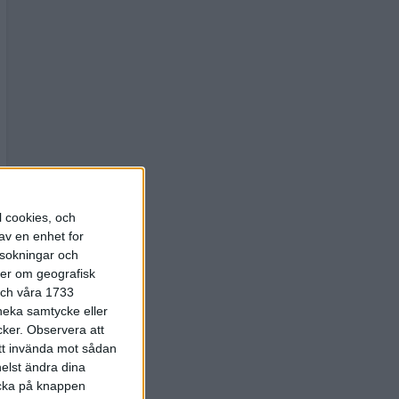
l cookies, och
av en enhet for
rsokningar och
ter om geografisk
 och våra 1733
 neka samtycke eller
cker.
Observera att
att invända mot sådan
elst ändra dina
licka på knappen