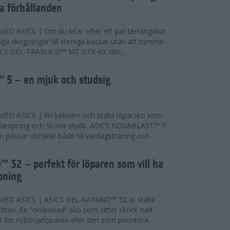
ta förhållanden
 ASICS | Om du letar efter ett par terrängskor
niga skogsstigar till steniga backar utan att tumma
ICS GEL-TRABUCO™ MT GTX ett rikti...
 5 – en mjuk och studsig
D ASICS | En bekväm och stabil löparsko som
 dämpning och sköna studs. ASICS NOVABLAST™ 5
passar utmärkt både till vardagsträning och ...
 32 – perfekt för löparen som vill ha
pning
ED ASICS | ASICS GEL-KAYANO™ 32 är stabil
foten. En ”ombonad” sko som sitter skönt runt
 för nybörjarlöparen eller den som prioritera...