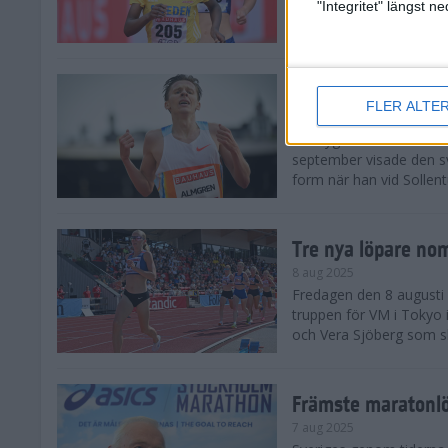
landskamp i friidrott, a
"Integritet" längst 
Stadion. Det blev svensk
Svenskt rekord nä
FLER ALTE
10 aug 2025
En dryg månad före frii
september visade den s
form när han vid Sollen
Tre nya löpare nom
8 aug 2025
Fredagen den 8 augusti n
truppen för VM i Tokyo 
och Vera Sjöberg som ska
Främste maratonl
7 aug 2025