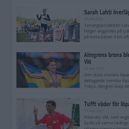
Sarah Lahti överl
20 okt 2025
Terrängspecialisten Sara
helgen avgjordes på Lid
på korta banan 4 km efter
Almgrens brons ble
VM
23 sep 2025
Den stora svenska löpar
deltagande svenska löpa
Tokyo. Almgren knep ett
Tufft väder för löp
11 sep 2025
Friidrotts-VM, som avg
bjuda på varma tävlings
uttagna svenska löparna 