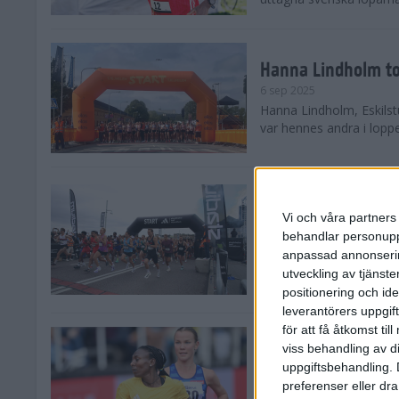
Hanna Lindholm to
6 sep 2025
Hanna Lindholm, Eskilstu
var hennes andra i lopp
Snabbaste segertid
Stockholm Halvma
Vi och våra partners 
30 aug 2025
behandlar personuppg
Ett slutsålt och rekord
anpassad annonserin
nästintill perfekt löparv
utveckling av tjänster
var 19,866 löpare anmäld
positionering och id
leverantörers uppgift
för att få åtkomst ti
Löparna viktiga n
viss behandling av d
26 aug 2025
uppgiftsbehandling. 
Den hundrade upplagan 
preferenser eller dra