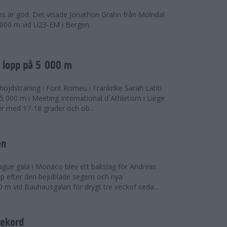
ns är god. Det visade Jonathon Grahn från Mölndal
 000 m vid U23-EM i Bergen.
a lopp på 5 000 m
höjdsträning i Font Romeu i Frankrike Sarah Lahti
 000 m i Meeting International d´Athletism i Liège
der med 17-18 grader och ob...
en
ue gala i Monaco blev ett bakslag för Andreas
opp efter den bejublade segern och nya
 m vid Bauhausgalan för drygt tre veckof seda...
rekord