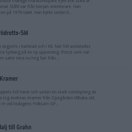
bäste manlige maratonlöpare Kjell-Erik Ståhl är
mal. Ståhl var från början orienterare. Han
ten på 1970-talet. Han bytte sedan ti...
riidrotts-SM
en avgjorts i Karlstad och i Kil. När SM avslutades
a Sjöberg på en ny uppvisning. Precis som när
m satte Vera nu hög fart från ...
 Kramer
 loppets två harar och sedan en stark sololöpning de
 tog Andreas Kramer från Djurgården tillbaka sitt
 m vid tisdagens Folksam GP...
alj till Grahn