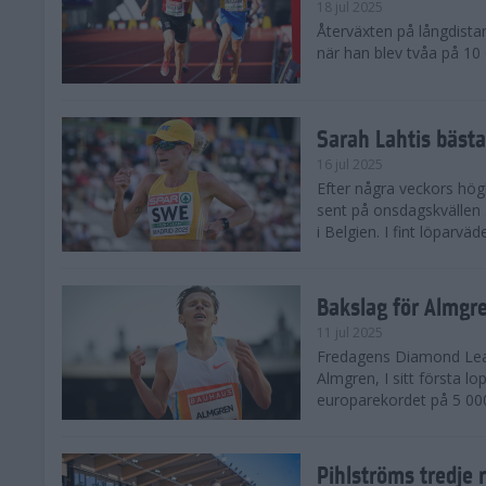
18 jul 2025
Återväxten på långdista
när han blev tvåa på 10
Sarah Lahtis bäst
16 jul 2025
Efter några veckors hög
sent på onsdagskvällen 5
i Belgien. I fint löparvä
Bakslag för Almgr
11 jul 2025
Fredagens Diamond Leag
Almgren, I sitt första l
europarekordet på 5 000
Pihlströms tredje 