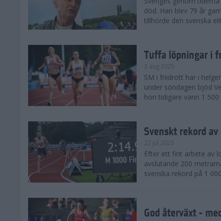
Sveriges genom tiderna 
död. Han blev 79 år gam
tillhörde den svenska eli
Tuffa löpningar i f
3 aug 2025
SM i friidrott har i helg
under söndagen bjöd Ver
hon tidigare vann 1 500 
Svenskt rekord av
22 jul 2025
Efter ett fint arbete av
avslutande 200 metrarna
svenska rekord på 1 000
God återväxt - med