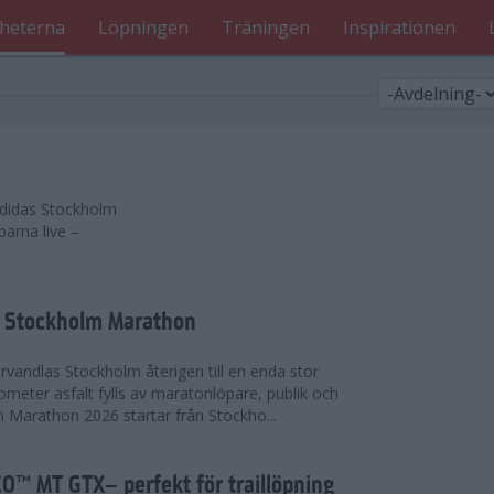
heterna
Löpningen
Träningen
Inspirationen
 adidas Stockholm
parna live –
as Stockholm Marathon
vandlas Stockholm återigen till en enda stor
lometer asfalt fylls av maratonlöpare, publik och
 Marathon 2026 startar från Stockho...
™ MT GTX– perfekt för traillöpning