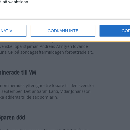
vgjordes inför fullsatta läktare på Stockholms
ned på webbsidan.
 seger i både dam- och herrkampen, delvi...
r Almgren testade VM-formen
RNATIV
GODKÄNN INTE
GO
drotts-VM, som avgörs i Tokyo den 13-21
venske löparstjärnan Andreas Almgren lovande
tuna GP på söndagseftermiddagen förbättrade sit...
inerade till VM
ominerades ytterligare tre löpare till den svenska
i september. Det är Sarah Lahti, Vidar Johansson
 adderas till de sex som är n...
öparen död