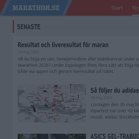
Start
Ny
SENASTE
Resultat och liveresultat för maran
28 maj 2026
​Vill du följa en vän, familjemedlem eller klubbkamrat under
Marathon 2026? Under loppdagen finns flera sätt att följa lö
både via appen och genom liveresultat på nätet.
Så följer du adid
28 maj 2026
Lördagen den 30 maj för
löparfest när över 42 ki
musik. adidas Stockholm
ASICS GEL-TRABUCO