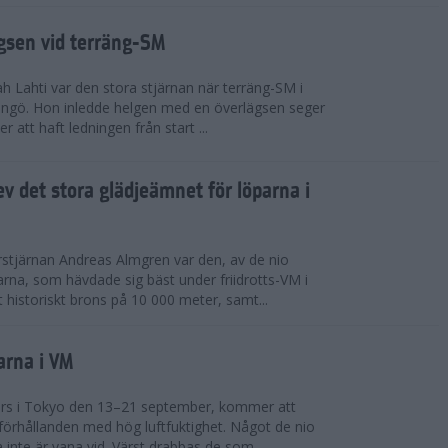
ägsen vid terräng-SM
h Lahti var den stora stjärnan när terräng-SM i
ingö. Hon inledde helgen med en överlägsen seger
 att haft ledningen från start ...
v det stora glädjeämnet för löparna i
stjärnan Andreas Almgren var den, av de nio
rna, som hävdade sig bäst under friidrotts-VM i
 historiskt brons på 10 000 meter, samt...
arna i VM
örs i Tokyo den 13–21 september, kommer att
förhållanden med hög luftfuktighet. Något de nio
inte är vana vid. Värst drabbas de som...