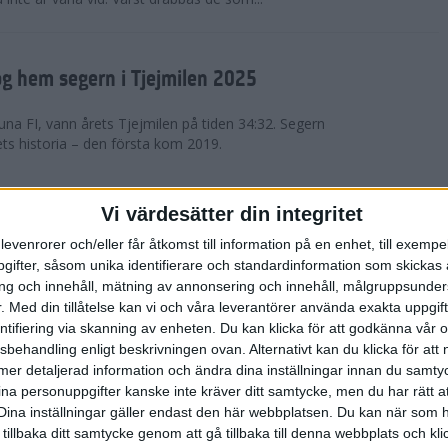
g hem segern i Tjejmilen 2025
na FI, vann årets Tjejmilen på tiden 34:32. Segern
ets historia – den första kom 2019.
en på 12 år i rekordstort adidas
Vi värdesätter din integritet
raton
levenrorer och/eller får åtkomst till information på en enhet, till exempe
ifter, såsom unika identifierare och standardinformation som skickas 
stort adidas Stockholm Halvmaraton avgjordes i
g och innehåll, mätning av annonsering och innehåll, målgruppsunde
äder. 18 grader, mulet och väldigt lite vind. Totalt
.
Med din tillåtelse kan vi och våra leverantörer använda exakta uppgif
a, varav 15,807 kom till sta...
entifiering via skanning av enheten. Du kan klicka för att godkänna vår
sbehandling enligt beskrivningen ovan. Alternativt kan du klicka för att
ll mer detaljerad information och ändra dina inställningar innan du samty
är Sverige vann Finnkampen
ina personuppgifter kanske inte kräver ditt samtycke, men du har rätt 
Dina inställningar gäller endast den här webbplatsen. Du kan när som h
av Finnkampen, världens äldsta och största
 tillbaka ditt samtycke genom att gå tillbaka till denna webbplats och k