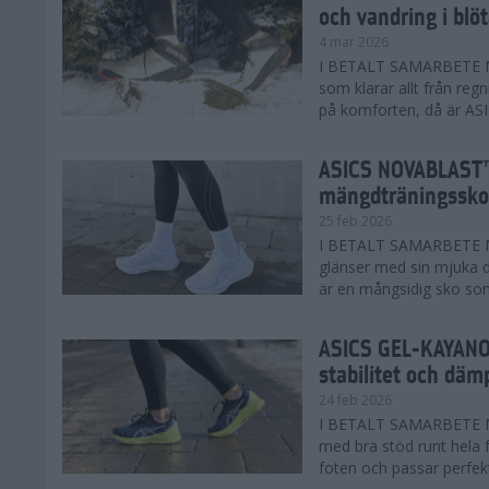
och vandring i blö
4 mar 2026
I BETALT SAMARBETE MED
som klarar allt från reg
på komforten, då är AS
ASICS NOVABLAST™
mängdträningssko
25 feb 2026
I BETALT SAMARBETE ME
glänser med sin mjuka
är en mångsidig sko som 
ASICS GEL-KAYANO™
stabilitet och däm
24 feb 2026
I BETALT SAMARBETE M
med bra stöd runt hela 
foten och passar perfekt