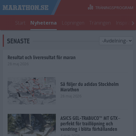
TRÄNINGSPROGRAM
Start
Nyheterna
Löpningen
Träningen
Inspirati
SENASTE
Resultat och liveresultat för maran
28 maj 2026
Så följer du adidas Stockholm
Marathon
28 maj 2026
ASICS GEL-TRABUCO™ MT GTX–
perfekt för traillöpning och
vandring i blöta förhållanden
4 mar 2026