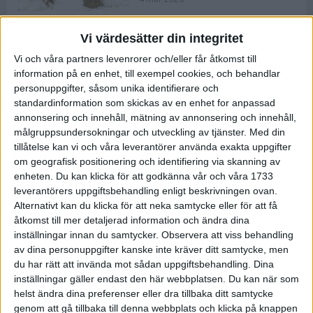
Vi värdesätter din integritet
ASICS NOVABLAST™ 5 – en mjuk
Vi och våra partners levenrorer och/eller får åtkomst till
och studsig mängdträningssko
information på en enhet, till exempel cookies, och behandlar
25 feb 2026
personuppgifter, såsom unika identifierare och
standardinformation som skickas av en enhet for anpassad
annonsering och innehåll, mätning av annonsering och innehåll,
ASICS GEL-KAYANO™ 32 – perfekt
målgruppsundersokningar och utveckling av tjänster.
Med din
för löparen som vill ha stabilitet
tillåtelse kan vi och våra leverantörer använda exakta uppgifter
och dämpning
om geografisk positionering och identifiering via skanning av
24 feb 2026
enheten. Du kan klicka för att godkänna vår och våra 1733
leverantörers uppgiftsbehandling enligt beskrivningen ovan.
Alternativt kan du klicka för att neka samtycke eller för att få
Sarah Lahti överlägsen vid
åtkomst till mer detaljerad information och ändra dina
terräng-SM
inställningar innan du samtycker.
Observera att viss behandling
20 okt 2025
av dina personuppgifter kanske inte kräver ditt samtycke, men
du har rätt att invända mot sådan uppgiftsbehandling. Dina
inställningar gäller endast den här webbplatsen. Du kan när som
helst ändra dina preferenser eller dra tillbaka ditt samtycke
Almgrens brons blev det stora
genom att gå tillbaka till denna webbplats och klicka på knappen