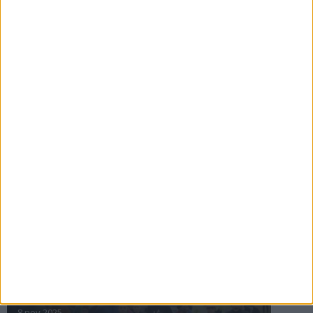
16 jul 2025
Bakslag för Almgren
11 jul 2025
Pihlströms tredje rekord
3 jul 2025
nästa ›
INTRESSANTA LOPP
Höstrusket • 8 november
8 nov 2025