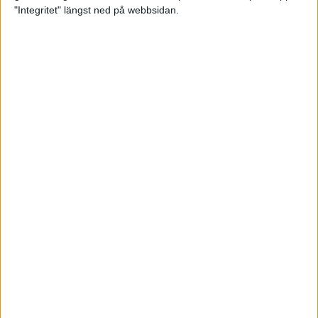
glädjeämnet för löparna i VM
"Integritet" längst ned på webbsidan.
23 sep 2025
Tufft väder för löparna i VM
11 sep 2025
Hanna Lindholm tog hem segern i
Tjejmilen 2025
6 sep 2025
Snabbaste segertiden på 12 år i
rekordstort adidas Stockholm
Halvmaraton
30 aug 2025