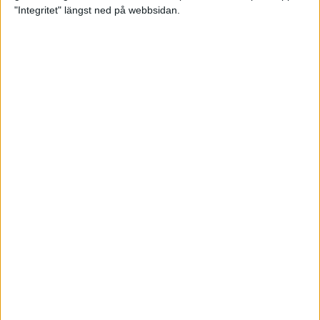
glädjeämnet för löparna i VM
"Integritet" längst ned på webbsidan.
23 sep 2025
Tufft väder för löparna i VM
11 sep 2025
Hanna Lindholm tog hem segern i
Tjejmilen 2025
6 sep 2025
Snabbaste segertiden på 12 år i
rekordstort adidas Stockholm
Halvmaraton
30 aug 2025