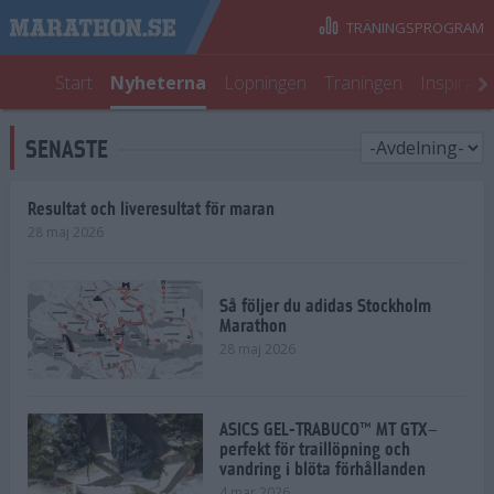
TRÄNINGSPROGRAM
Start
Nyheterna
Löpningen
Träningen
Inspirati
SENASTE
Resultat och liveresultat för maran
28 maj 2026
Så följer du adidas Stockholm
Marathon
28 maj 2026
ASICS GEL-TRABUCO™ MT GTX–
perfekt för traillöpning och
vandring i blöta förhållanden
4 mar 2026