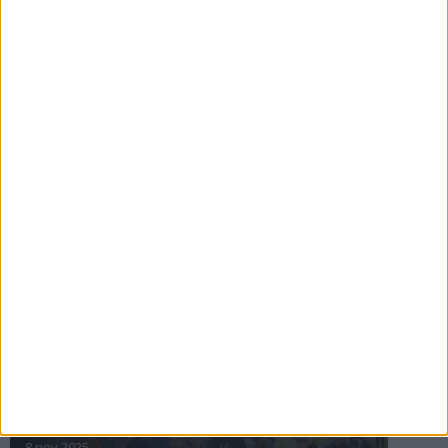
16 jul 2025
Bakslag för Almgren
11 jul 2025
Pihlströms tredje rekord
3 jul 2025
nästa ›
INTRESSANTA LOPP
Höstrusket • 8 november
8 nov 2025