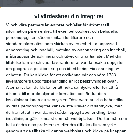
Vi värdesätter din integritet
ASICS NOVABLAST™ 5 – en mjuk
Vi och våra partners levenrorer och/eller får åtkomst till
och studsig mängdträningssko
information på en enhet, till exempel cookies, och behandlar
25 feb 2026
personuppgifter, såsom unika identifierare och
standardinformation som skickas av en enhet for anpassad
annonsering och innehåll, mätning av annonsering och innehåll,
ASICS GEL-KAYANO™ 32 – perfekt
målgruppsundersokningar och utveckling av tjänster.
Med din
för löparen som vill ha stabilitet
tillåtelse kan vi och våra leverantörer använda exakta uppgifter
och dämpning
om geografisk positionering och identifiering via skanning av
24 feb 2026
enheten. Du kan klicka för att godkänna vår och våra 1733
leverantörers uppgiftsbehandling enligt beskrivningen ovan.
Alternativt kan du klicka för att neka samtycke eller för att få
Sarah Lahti överlägsen vid
åtkomst till mer detaljerad information och ändra dina
terräng-SM
inställningar innan du samtycker.
Observera att viss behandling
20 okt 2025
av dina personuppgifter kanske inte kräver ditt samtycke, men
du har rätt att invända mot sådan uppgiftsbehandling. Dina
inställningar gäller endast den här webbplatsen. Du kan när som
helst ändra dina preferenser eller dra tillbaka ditt samtycke
Almgrens brons blev det stora
genom att gå tillbaka till denna webbplats och klicka på knappen