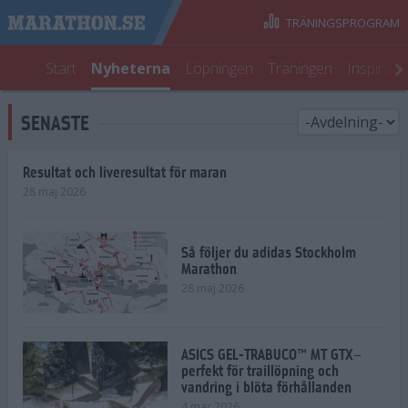
TRÄNINGSPROGRAM
Start
Nyheterna
Löpningen
Träningen
Inspirati
SENASTE
Resultat och liveresultat för maran
28 maj 2026
Så följer du adidas Stockholm
Marathon
28 maj 2026
ASICS GEL-TRABUCO™ MT GTX–
perfekt för traillöpning och
vandring i blöta förhållanden
4 mar 2026