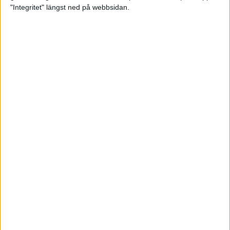
glädjeämnet för löparna i VM
"Integritet" längst ned på webbsidan.
23 sep 2025
Tufft väder för löparna i VM
11 sep 2025
Hanna Lindholm tog hem segern i
Tjejmilen 2025
6 sep 2025
Snabbaste segertiden på 12 år i
rekordstort adidas Stockholm
Halvmaraton
30 aug 2025