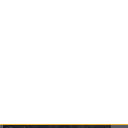
16 jul 2025
Bakslag för Almgren
11 jul 2025
Pihlströms tredje rekord
3 jul 2025
nästa ›
INTRESSANTA LOPP
Höstrusket • 8 november
8 nov 2025