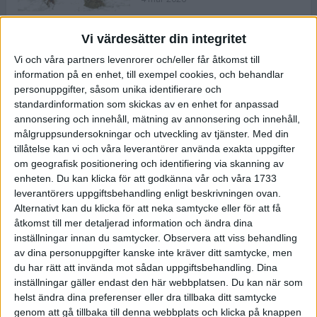
Vi värdesätter din integritet
ASICS NOVABLAST™ 5 – en mjuk
Vi och våra partners levenrorer och/eller får åtkomst till
och studsig mängdträningssko
information på en enhet, till exempel cookies, och behandlar
25 feb 2026
personuppgifter, såsom unika identifierare och
standardinformation som skickas av en enhet for anpassad
annonsering och innehåll, mätning av annonsering och innehåll,
ASICS GEL-KAYANO™ 32 – perfekt
målgruppsundersokningar och utveckling av tjänster.
Med din
för löparen som vill ha stabilitet
tillåtelse kan vi och våra leverantörer använda exakta uppgifter
och dämpning
om geografisk positionering och identifiering via skanning av
24 feb 2026
enheten. Du kan klicka för att godkänna vår och våra 1733
leverantörers uppgiftsbehandling enligt beskrivningen ovan.
Alternativt kan du klicka för att neka samtycke eller för att få
Sarah Lahti överlägsen vid
åtkomst till mer detaljerad information och ändra dina
terräng-SM
inställningar innan du samtycker.
Observera att viss behandling
20 okt 2025
av dina personuppgifter kanske inte kräver ditt samtycke, men
du har rätt att invända mot sådan uppgiftsbehandling. Dina
inställningar gäller endast den här webbplatsen. Du kan när som
helst ändra dina preferenser eller dra tillbaka ditt samtycke
Almgrens brons blev det stora
genom att gå tillbaka till denna webbplats och klicka på knappen