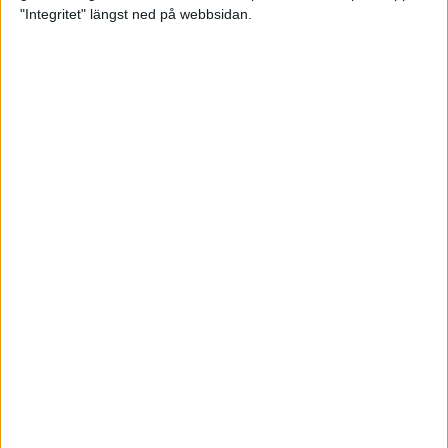
glädjeämnet för löparna i VM
"Integritet" längst ned på webbsidan.
23 sep 2025
Tufft väder för löparna i VM
11 sep 2025
Hanna Lindholm tog hem segern i
Tjejmilen 2025
6 sep 2025
Snabbaste segertiden på 12 år i
rekordstort adidas Stockholm
Halvmaraton
30 aug 2025