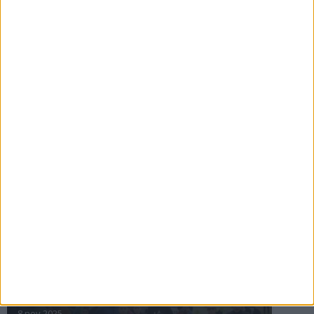
16 jul 2025
Bakslag för Almgren
11 jul 2025
Pihlströms tredje rekord
3 jul 2025
nästa ›
INTRESSANTA LOPP
Höstrusket • 8 november
8 nov 2025