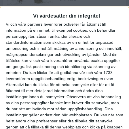
Vi värdesätter din integritet
ASICS NOVABLAST™ 5 – en mjuk
Vi och våra partners levenrorer och/eller får åtkomst till
och studsig mängdträningssko
information på en enhet, till exempel cookies, och behandlar
25 feb 2026
personuppgifter, såsom unika identifierare och
standardinformation som skickas av en enhet for anpassad
annonsering och innehåll, mätning av annonsering och innehåll,
ASICS GEL-KAYANO™ 32 – perfekt
målgruppsundersokningar och utveckling av tjänster.
Med din
för löparen som vill ha stabilitet
tillåtelse kan vi och våra leverantörer använda exakta uppgifter
och dämpning
om geografisk positionering och identifiering via skanning av
24 feb 2026
enheten. Du kan klicka för att godkänna vår och våra 1733
leverantörers uppgiftsbehandling enligt beskrivningen ovan.
Alternativt kan du klicka för att neka samtycke eller för att få
Sarah Lahti överlägsen vid
åtkomst till mer detaljerad information och ändra dina
terräng-SM
inställningar innan du samtycker.
Observera att viss behandling
20 okt 2025
av dina personuppgifter kanske inte kräver ditt samtycke, men
du har rätt att invända mot sådan uppgiftsbehandling. Dina
inställningar gäller endast den här webbplatsen. Du kan när som
helst ändra dina preferenser eller dra tillbaka ditt samtycke
Almgrens brons blev det stora
genom att gå tillbaka till denna webbplats och klicka på knappen