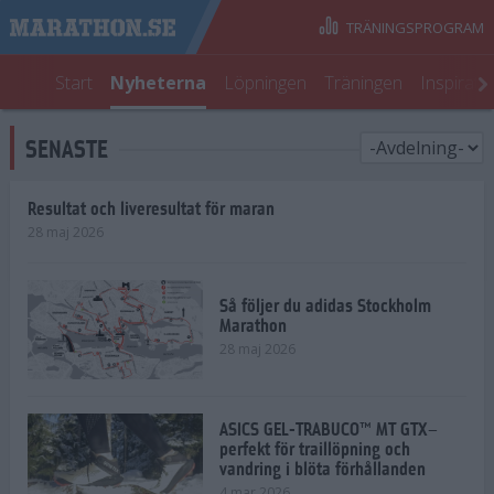
TRÄNINGSPROGRAM
Start
Nyheterna
Löpningen
Träningen
Inspirati
SENASTE
Resultat och liveresultat för maran
28 maj 2026
Så följer du adidas Stockholm
Marathon
28 maj 2026
ASICS GEL-TRABUCO™ MT GTX–
perfekt för traillöpning och
vandring i blöta förhållanden
4 mar 2026