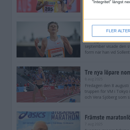
landskamp i friidrott, a
"Integritet" längst 
Stadion. Det blev svensk
Svenskt rekord nä
FLER ALTE
10 aug 2025
En dryg månad före frii
september visade den s
form när han vid Sollen
Tre nya löpare nom
8 aug 2025
Fredagen den 8 augusti n
truppen för VM i Tokyo 
och Vera Sjöberg som ska
Främste maratonl
7 aug 2025