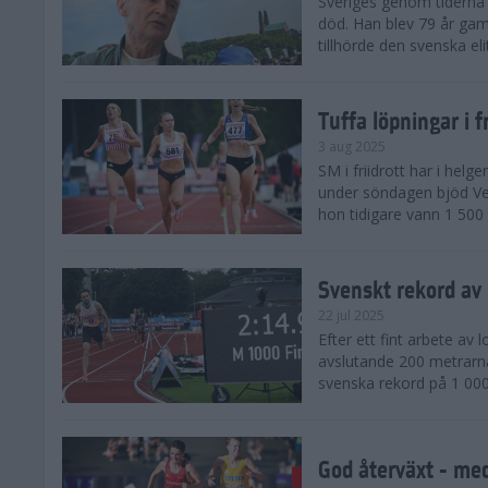
Sveriges genom tiderna 
död. Han blev 79 år gam
tillhörde den svenska eli
Tuffa löpningar i f
3 aug 2025
SM i friidrott har i helg
under söndagen bjöd Ver
hon tidigare vann 1 500 
Svenskt rekord av
22 jul 2025
Efter ett fint arbete av
avslutande 200 metrarna
svenska rekord på 1 000
God återväxt - med