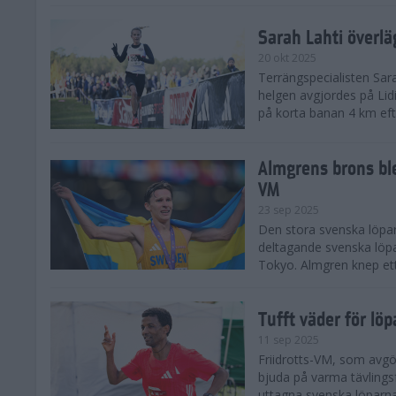
Sarah Lahti överl
20 okt 2025
Terrängspecialisten Sara
helgen avgjordes på Lid
på korta banan 4 km efter
Almgrens brons ble
VM
23 sep 2025
Den stora svenska löpar
deltagande svenska löpa
Tokyo. Almgren knep ett
Tufft väder för löp
11 sep 2025
Friidrotts-VM, som avg
bjuda på varma tävlings
uttagna svenska löparna 