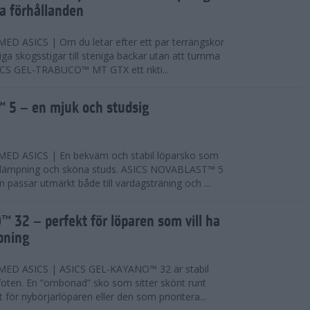
ta förhållanden
 ASICS | Om du letar efter ett par terrängskor
niga skogsstigar till steniga backar utan att tumma
ICS GEL-TRABUCO™ MT GTX ett rikti...
 5 – en mjuk och studsig
D ASICS | En bekväm och stabil löparsko som
 dämpning och sköna studs. ASICS NOVABLAST™ 5
passar utmärkt både till vardagsträning och ...
 32 – perfekt för löparen som vill ha
pning
ED ASICS | ASICS GEL-KAYANO™ 32 är stabil
foten. En ”ombonad” sko som sitter skönt runt
 för nybörjarlöparen eller den som prioritera...