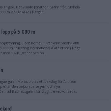
ns är god. Det visade Jonathon Grahn från Mölndal
 000 m vid U23-EM i Bergen.
a lopp på 5 000 m
höjdsträning i Font Romeu i Frankrike Sarah Lahti
 000 m i Meeting International d´Athletism i Liège
der med 17-18 grader och ob...
en
ue gala i Monaco blev ett bakslag för Andreas
opp efter den bejublade segern och nya
 m vid Bauhausgalan för drygt tre veckof seda...
rekord