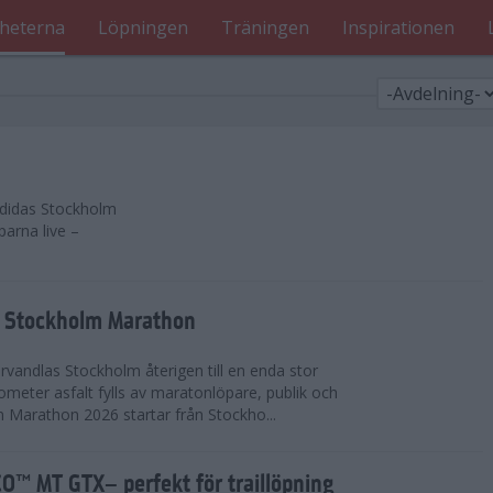
heterna
Löpningen
Träningen
Inspirationen
 adidas Stockholm
parna live –
as Stockholm Marathon
vandlas Stockholm återigen till en enda stor
lometer asfalt fylls av maratonlöpare, publik och
 Marathon 2026 startar från Stockho...
™ MT GTX– perfekt för traillöpning