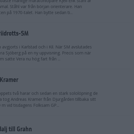
bäste manlige maratonlöpare Kjell-Erik Ståhl är
mal. Ståhl var från början orienterare. Han
ten på 1970-talet. Han bytte sedan ti...
riidrotts-SM
en avgjorts i Karlstad och i Kil. När SM avslutades
a Sjöberg på en ny uppvisning. Precis som när
m satte Vera nu hög fart från ...
 Kramer
 loppets två harar och sedan en stark sololöpning de
 tog Andreas Kramer från Djurgården tillbaka sitt
 m vid tisdagens Folksam GP...
alj till Grahn