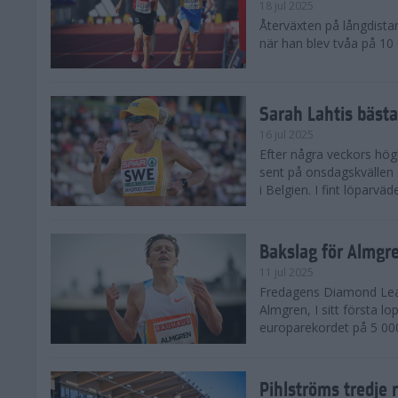
18 jul 2025
Återväxten på långdista
när han blev tvåa på 10
Sarah Lahtis bäst
16 jul 2025
Efter några veckors hög
sent på onsdagskvällen 5
i Belgien. I fint löparvä
Bakslag för Almgr
11 jul 2025
Fredagens Diamond Leag
Almgren, I sitt första l
europarekordet på 5 000
Pihlströms tredje 