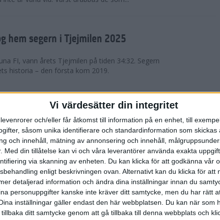
g hem segern i Tjejmilen 2025
na FI, vann årets Tjejmilen på tiden 34:32. Segern
ets historia – den första kom 2019.
en på 12 år i rekordstort adidas
Vi värdesätter din integritet
raton
levenrorer och/eller får åtkomst till information på en enhet, till exempe
ifter, såsom unika identifierare och standardinformation som skickas 
stort adidas Stockholm Halvmaraton avgjordes i
g och innehåll, mätning av annonsering och innehåll, målgruppsunde
äder. 18 grader, mulet och väldigt lite vind. Totalt
.
Med din tillåtelse kan vi och våra leverantörer använda exakta uppgif
a, varav 15,807 kom till sta...
entifiering via skanning av enheten. Du kan klicka för att godkänna vår
sbehandling enligt beskrivningen ovan. Alternativt kan du klicka för att
ll mer detaljerad information och ändra dina inställningar innan du samty
är Sverige vann Finnkampen
ina personuppgifter kanske inte kräver ditt samtycke, men du har rätt 
Dina inställningar gäller endast den här webbplatsen. Du kan när som h
av Finnkampen, världens äldsta och största
 tillbaka ditt samtycke genom att gå tillbaka till denna webbplats och k