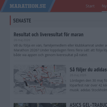
Start
Ny
SENASTE
Resultat och liveresultat för maran
28 maj 2026
​Vill du följa en vän, familjemedlem eller klubbkamrat under
Marathon 2026? Under loppdagen finns flera sätt att följa lö
både via appen och genom liveresultat på nätet.
Så följer du adid
28 maj 2026
Lördagen den 30 maj för
löparfest när över 42 ki
musik. adidas Stockholm
ASICS GEL-TRABUCO