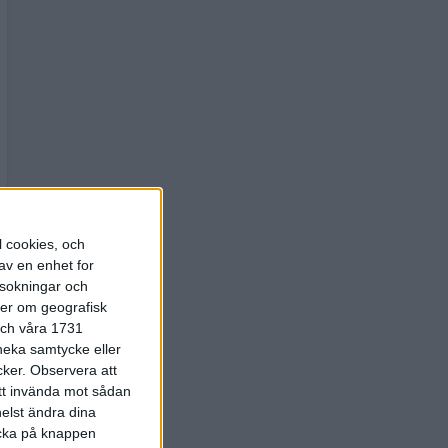
l cookies, och
av en enhet for
rsokningar och
ter om geografisk
 och våra 1731
 neka samtycke eller
cker.
Observera att
att invända mot sådan
elst ändra dina
licka på knappen