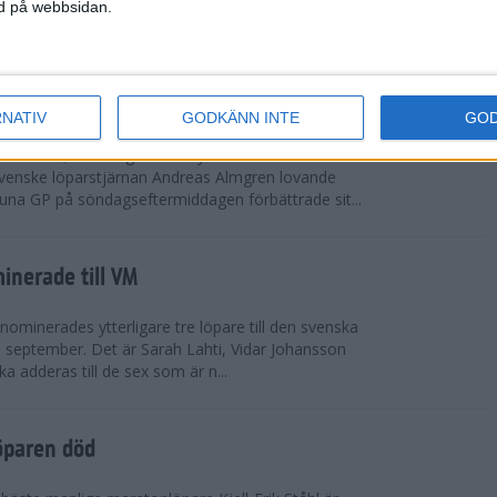
vgjordes inför fullsatta läktare på Stockholms
ned på webbsidan.
 seger i både dam- och herrkampen, delvi...
r Almgren testade VM-formen
RNATIV
GODKÄNN INTE
GO
drotts-VM, som avgörs i Tokyo den 13-21
venske löparstjärnan Andreas Almgren lovande
tuna GP på söndagseftermiddagen förbättrade sit...
inerade till VM
ominerades ytterligare tre löpare till den svenska
i september. Det är Sarah Lahti, Vidar Johansson
 adderas till de sex som är n...
öparen död