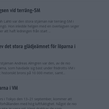
ägsen vid terräng-SM
h Lahti var den stora stjärnan när terräng-SM i
ingö. Hon inledde helgen med en överlägsen seger
 att haft ledningen från start ...
v det stora glädjeämnet för löparna i
stjärnan Andreas Almgren var den, av de nio
rna, som hävdade sig bäst under friidrotts-VM i
 historiskt brons på 10 000 meter, samt...
arna i VM
örs i Tokyo den 13–21 september, kommer att
förhållanden med hög luftfuktighet. Något de nio
inte är vana vid. Värst drabbas de som...