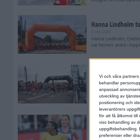
Hanna Lindholm to
6 sep 2025
Hanna Lindholm, Eskilstu
var hennes andra i lopp
Snabbaste segertid
Stockholm Halvma
Vi och våra partners 
30 aug 2025
behandlar personuppg
Ett slutsålt och rekord
anpassad annonserin
nästintill perfekt löparv
utveckling av tjänster
var 19,866 löpare anmäld
positionering och id
leverantörers uppgift
för att få åtkomst ti
Löparna viktiga n
viss behandling av d
26 aug 2025
uppgiftsbehandling. 
Den hundrade upplagan 
preferenser eller dra