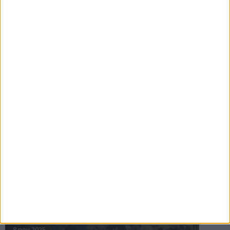
16 jul 2025
Bakslag för Almgren
11 jul 2025
Pihlströms tredje rekord
3 jul 2025
nästa ›
INTRESSANTA LOPP
Höstrusket • 8 november
8 nov 2025