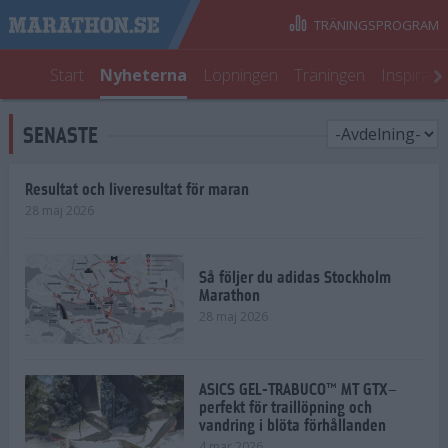
TRÄNINGSPROGRAM
Start
Nyheterna
Löpningen
Träningen
Inspirati
SENASTE
Resultat och liveresultat för maran
28 maj 2026
Så följer du adidas Stockholm
Marathon
28 maj 2026
ASICS GEL-TRABUCO™ MT GTX–
perfekt för traillöpning och
vandring i blöta förhållanden
4 mar 2026