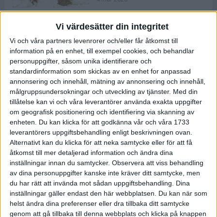
Vi värdesätter din integritet
ASICS NOVABLAST™ 5 – en mjuk
Vi och våra partners levenrorer och/eller får åtkomst till
och studsig mängdträningssko
information på en enhet, till exempel cookies, och behandlar
25 feb 2026
personuppgifter, såsom unika identifierare och
standardinformation som skickas av en enhet for anpassad
annonsering och innehåll, mätning av annonsering och innehåll,
ASICS GEL-KAYANO™ 32 – perfekt
målgruppsundersokningar och utveckling av tjänster.
Med din
för löparen som vill ha stabilitet
tillåtelse kan vi och våra leverantörer använda exakta uppgifter
och dämpning
om geografisk positionering och identifiering via skanning av
24 feb 2026
enheten. Du kan klicka för att godkänna vår och våra 1733
leverantörers uppgiftsbehandling enligt beskrivningen ovan.
Alternativt kan du klicka för att neka samtycke eller för att få
Sarah Lahti överlägsen vid
åtkomst till mer detaljerad information och ändra dina
terräng-SM
inställningar innan du samtycker.
Observera att viss behandling
20 okt 2025
av dina personuppgifter kanske inte kräver ditt samtycke, men
du har rätt att invända mot sådan uppgiftsbehandling. Dina
inställningar gäller endast den här webbplatsen. Du kan när som
helst ändra dina preferenser eller dra tillbaka ditt samtycke
Almgrens brons blev det stora
genom att gå tillbaka till denna webbplats och klicka på knappen