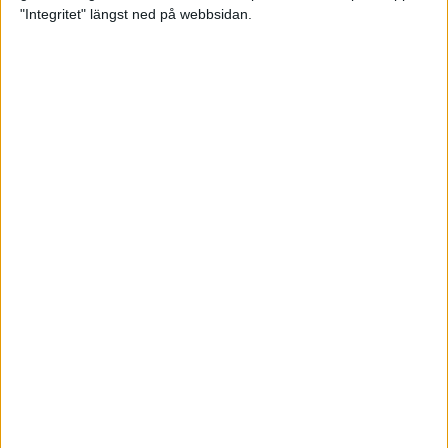
glädjeämnet för löparna i VM
"Integritet" längst ned på webbsidan.
23 sep 2025
Tufft väder för löparna i VM
11 sep 2025
Hanna Lindholm tog hem segern i
Tjejmilen 2025
6 sep 2025
Snabbaste segertiden på 12 år i
rekordstort adidas Stockholm
Halvmaraton
30 aug 2025